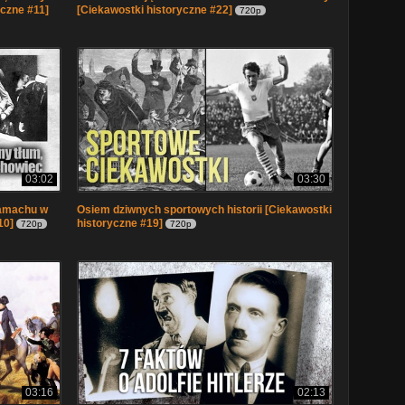
yczne #11]
[Ciekawostki historyczne #22]
720p
03:02
03:30
 zamachu w
Osiem dziwnych sportowych historii [Ciekawostki
10]
historyczne #19]
720p
720p
03:16
02:13