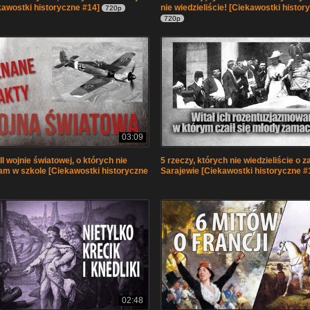
kawostki historyczne #14]
nie wiedzieliście! [Ciekawostki histor
720p
720p
03:09
II wojnie światowej, o których nie
5 rzeczy, których nie wiedzieliście o
m w szkole [Ciekawostki historyczne
Sarajewie [Ciekawostki historyczne #
02:48