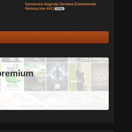
Sarmackie Nagrody Darwina [Ciekawostki
Historyczne #41]
720p
 premium