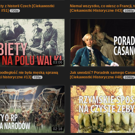
ty z historii Czech [Ciekawostki
Niemal wszystko, co wiesz o Francji, 
 #51]
[Ciekawostki Historyczne #43]
720p
1080p
03:06
podległość nie była męską sprawą
Jak uwodzić? Poradnik samego Casa
i historyczne #13]
[Ciekawostki Historyczne #48]
720p
1080p
02:18