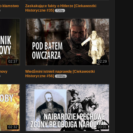
to kłamstwo
Zaskakujące fakty o Hitlerze [Ciekawostki
Historyczne #35]
720p
02:37
02:29
novy
Wiedźmini istnieli naprawdę [Ciekawostki
Historyczne #56]
1080p
02:32
03:01