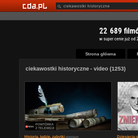
2
2
6
8
9
film
w super cenie już od 2
Strona główna
ciekawostki historyczne
- video (1253)
POWTÓRKA
Z TELEWIZJI
Historia, ludzie, zabytki
Dziesięciu p
premium