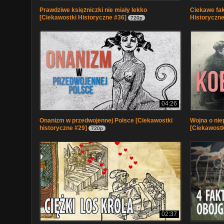
Prawdziwe księżniczki nie miały lekko
Ciekawe fak
[Ciekawostki Historyczne #36]
Historyczne
720p
04:26
Onanizm w przedwojennej Polsce [Ciekawostki
Wojna o nie
historyczne #29]
[Ciekawostk
720p
02:37