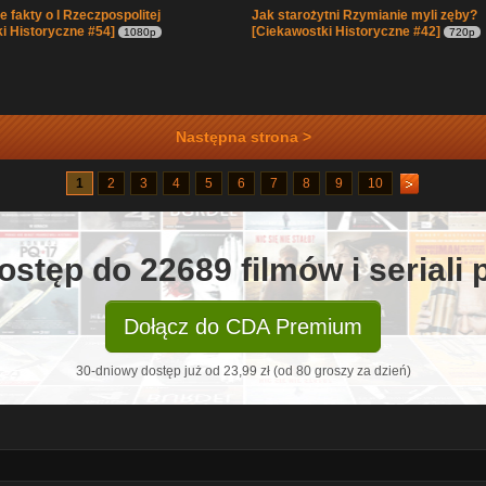
 fakty o I Rzeczpospolitej
Jak starożytni Rzymianie myli zęby?
i Historyczne #54]
[Ciekawostki Historyczne #42]
1080p
720p
Następna strona >
1
2
3
4
5
6
7
8
9
10
ostęp do 22689 filmów i seriali
Dołącz do CDA Premium
30-dniowy dostęp już od 23,99 zł (od 80 groszy za dzień)