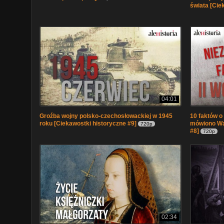
świata [Cie
04:01
Groźba wojny polsko-czechosłowackiej w 1945
10 faktów o 
roku [Ciekawostki historyczne #9]
mówiono Wa
720p
#8]
720p
02:34