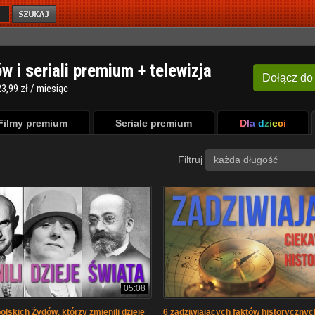
ów i seriali premium + telewizja
Dołącz
do
3,99 zł / miesiąc
Filmy premium
Seriale premium
Dla dzieci
Filtruj
każda długość
05:08
olskich Żydów, którzy zmienili dzieje
6 zadziwiających faktów historycznyc