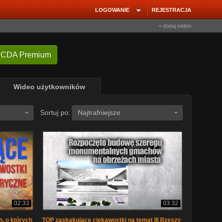
LOGOWANIE
REJESTRACJA
+ dodaj wideo
 CDA Premium
Wideo użytkowników
Sortuj po:
Najtrafniejsze
02:33
03:32
h, o których
TOP zaskakujące ciekawostki na temat III Rzeszy