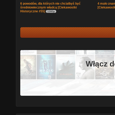
6 powodów, dla których nie chciałbyś być
4 mało znane
średniowiecznym władcą [Ciekawostki
[Ciekawostk
Historyczne #55]
1080p
Włącz d