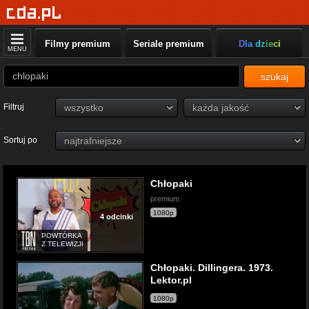
Filmy premium
Seriale premium
Dla dzieci
MENU
szukaj
Filtruj
Sortuj po
Chłopaki
premium
1080p
4 odcinki
POWTÓRKA
Z TELEWIZJI
Chłopaki. Dillingera. 1973.
Lektor.pl
1080p