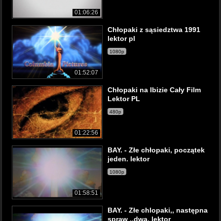
01:06:26
Chłopaki z sąsiedztwa 1991
lektor pl
1080p
01:52:07
Chłopaki na Ibizie Cały Film
Lektor PL
480p
01:22:56
BAY. - Złe chłopaki, początek
jeden. lektor
1080p
01:58:51
BAY. - Złe chlopaki,, następna
spraw ,,dwa. lektor