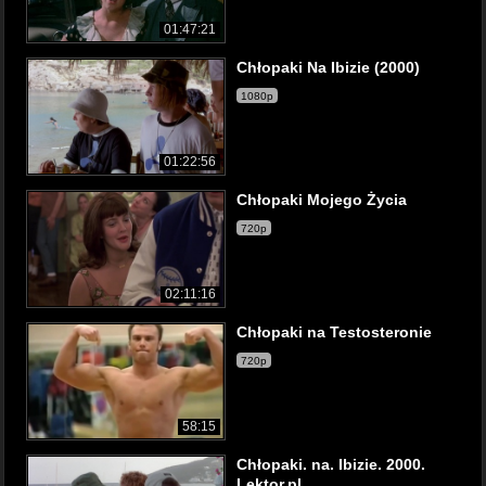
01:47:21
Chłopaki Na Ibizie (2000)
1080p
01:22:56
Chłopaki Mojego Życia
720p
02:11:16
Chłopaki na Testosteronie
720p
58:15
Chłopaki. na. Ibizie. 2000.
Lektor.pl