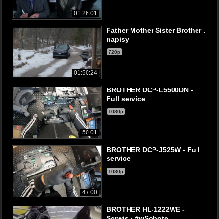
01:26:01
Father Mother Sister Brother .
napisy
720p
01:50:24
BROTHER DCP-L5500DN -
Full service
1080p
50:01
BROTHER DCP-J525W - Full
service
1080p
47:00
BROTHER HL-1222WE -
Serwis · #wSobotę