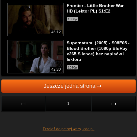
Frontier - Little Brother War
HD (Lektor PL) S1:E2
1080p
46:12
Supernatural (2005) - S08E05 -
Blood Brother (1080p BluRay
x265 Silence) bez napisów i
lektora
1080p
42:30
Jeszcze jedna strona ➞
↤
↦
1
Przejdź do pełnej wersji cda.pl