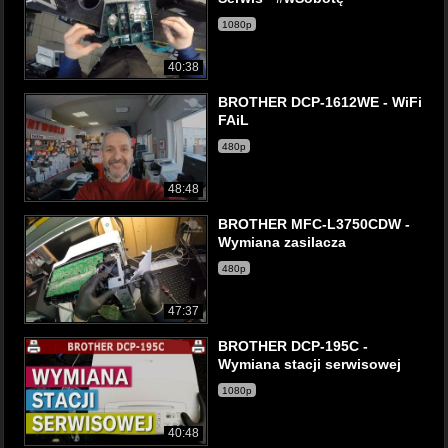
1080p
40:38
BROTHER DCP-1612WE - WiFi
FAiL
480p
48:48
BROTHER MFC-L3750CDW -
Wymiana zasilacza
480p
47:37
BROTHER DCP-195C -
Wymiana stacji serwisowej
1080p
40:48