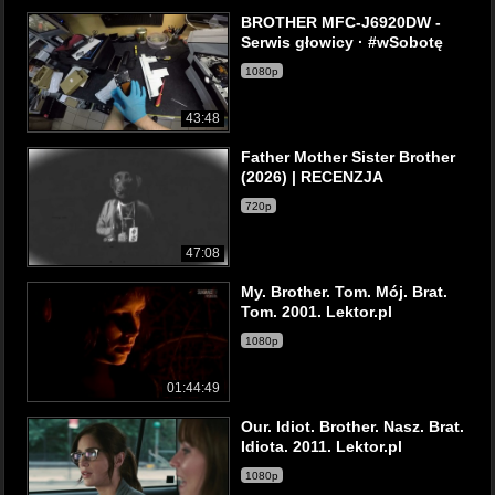
BROTHER MFC-J6920DW -
Serwis głowicy · #wSobotę
1080p
43:48
Father Mother Sister Brother
(2026) | RECENZJA
720p
47:08
My. Brother. Tom. Mój. Brat.
Tom. 2001. Lektor.pl
1080p
01:44:49
Our. Idiot. Brother. Nasz. Brat.
Idiota. 2011. Lektor.pl
1080p