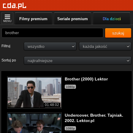
Filmy premium
Seriale premium
Dla dzieci
MENU
szukaj
Filtruj
Sortuj po
Brother (2000) Lektor
1080p
01:48:02
Undercover. Brother. Tajniak.
2002. Lektor.pl
1080p