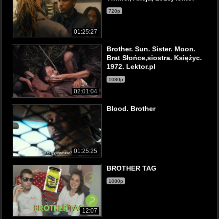
720p
01:25:27
Brother. Sun. Sister. Moon.
Brat Słońce,siostra. Księżyc.
1972. Lektor.pl
1080p
02:01:04
Blood. Brother
01:25:25
BROTHER TAG
1080p
12:07