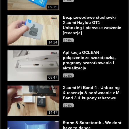
1080p
09:15
Bezprzewodowe słuchawki
Xiaomi Haylou GT1 -
Unboxing i pierwsze wrażenie
[recenzja]
1080p
14:24
Aplikacja OCLEAN -
połączenie ze szczoteczką,
programy szczotkowania i
aktualizacja
1080p
08:47
Xiaomi Mi Band 4 - Unboxing
& recenzja & porównanie z Mi
Band 3 & kupony rabatowe
1080p
14:47
Storm & Sabretooth - We dont
have to dance