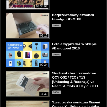
03:34:07
Bezprzewodowy dzwonek
Guudgo GD-MD01
1080p
01:17
Letnia wyprzedaż w sklepie
#Banggood 2019
1080p
00:24
Słuchawki bezprzewodowe
QCY QS2 / T2C / T1S
[Unboxing & Recenzja] vs
Redmi Airdots & Haylou GT1
1080p
11:33
Szczoteczka soniczna Xiaomi
Oclean X - Unboxing i krótka