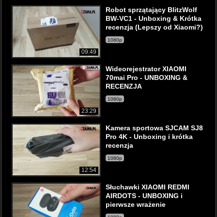
Robot sprzątający BlitzWolf
BW-VC1 - Unboxing & Krótka
recenzja (Lepszy od Xiaomi?)
1080p
09:49
Wideorejestrator XIAOMI
70mai Pro - UNBOXING &
RECENZJA
1080p
23:29
Kamera sportowa SJCAM SJ8
Pro 4K - Unboxing i krótka
recenzja
1080p
12:54
Słuchawki XIAOMI REDMI
AIRDOTS - UNBOXING i
pierwsze wrażenie