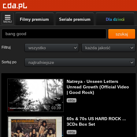
Filmy premium
Seriale premium
Dla dzieci
MENU
szukaj
Filtruj
Sortuj po
Natreya - Unseen Letters
Unread Growth (Official Video
| Good Rock)
480p
03:39
60s & 70s US HARD ROCK ...
3CDs Box Set
480p