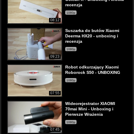
recenzja
1080p
08:12
Suszarka do butów Xiaomi
Deerma HX20 - unboxing i
recenzja
1080p
09:23
Robot odkurzający Xiaomi
Roborock S50 - UNBOXING
1080p
07:55
Wideorejestrator XIAOMI
70mai Mini - Unboxing i
Pierwsze Wrażenia
1080p
07:45