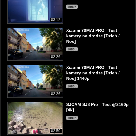
1080p
03:12
Xiaomi 70MAI PRO - Test
kamery na drodze [Dzień /
Noc]
1080p
02:26
Xiaomi 70MAI PRO - Test
kamery na drodze [Dzień /
Noc] 1440p
1080p
02:26
SJCAM SJ8 Pro - Test @2160p
[4k]
1080p
02:50