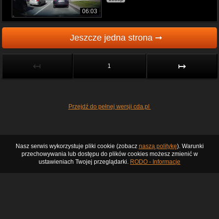
06:03
Jeszcze jedna strona ➞
↤
↦
1
Przejdź do pełnej wersji cda.pl
Nasz serwis wykorzystuje pliki cookie (zobacz
naszą politykę
). Warunki
przechowywania lub dostępu do plików cookies możesz zmienić w
ustawieniach Twojej przeglądarki.
RODO - Informacje