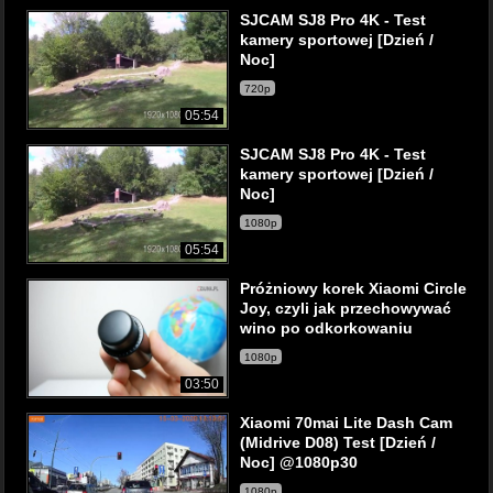
SJCAM SJ8 Pro 4K - Test
kamery sportowej [Dzień /
Noc]
720p
05:54
SJCAM SJ8 Pro 4K - Test
kamery sportowej [Dzień /
Noc]
1080p
05:54
Próżniowy korek Xiaomi Circle
Joy, czyli jak przechowywać
wino po odkorkowaniu
1080p
03:50
Xiaomi 70mai Lite Dash Cam
(Midrive D08) Test [Dzień /
Noc] @1080p30
1080p