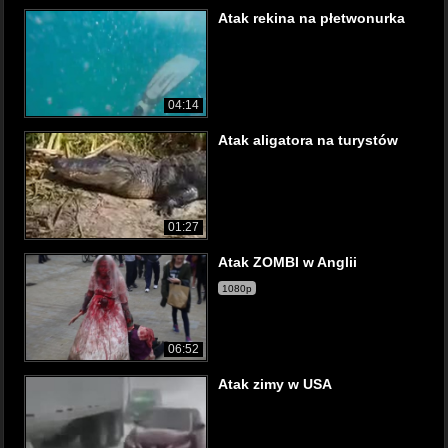
Atak rekina na płetwonurka
04:14
Atak aligatora na turystów
01:27
Atak ZOMBI w Anglii
1080p
06:52
Atak zimy w USA