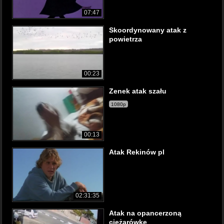
07:47
Skoordynowany atak z
powietrza
00:23
Zenek atak szału
1080p
00:13
Atak Rekinów pl
02:31:35
Atak na opancerzoną
ciężarówkę