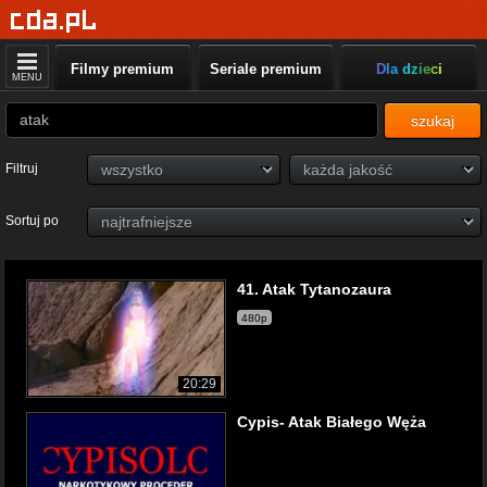
Filmy premium
Seriale premium
Dla dzieci
MENU
szukaj
Filtruj
Sortuj po
41. Atak Tytanozaura
480p
20:29
Cypis- Atak Białego Węża