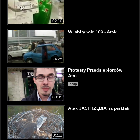
02:10
W labiryncie 103 - Atak
24:25
Protesty Przedsiebiorców
Atak
720p
00:05
Atak JASTRZĘBIA na pisklaki
05:11