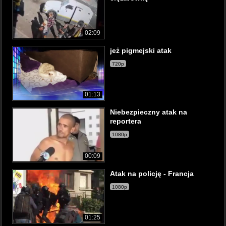
02:09
jeż pigmejski atak
720p
01:13
Niebezpieczny atak na
reportera
1080p
00:09
Atak na policję - Francja
1080p
01:25