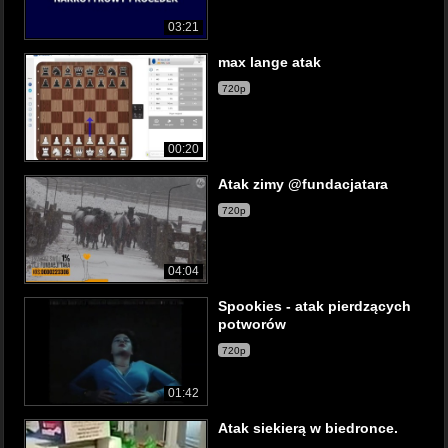
03:21
max lange atak
720p
00:20
Atak zimy @fundacjatara
720p
04:04
Spookies - atak pierdzących
potworów
720p
01:42
Atak siekierą w biedronce.