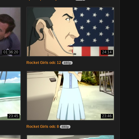
01:36:20
24:14
Rocket Girls odc 12
480p
23:45
23:46
Rocket Girls odc 8
480p