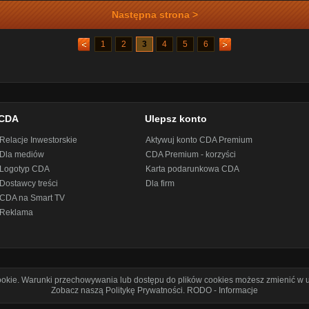
Następna strona >
1
2
3
4
5
6
CDA
Ulepsz konto
Relacje Inwestorskie
Aktywuj konto CDA Premium
Dla mediów
CDA Premium - korzyści
Logotyp CDA
Karta podarunkowa CDA
Dostawcy treści
Dla firm
CDA na Smart TV
Reklama
cookie. Warunki przechowywania lub dostępu do plików cookies możesz zmienić w u
Zobacz naszą Politykę Prywatności
.
RODO - Informacje