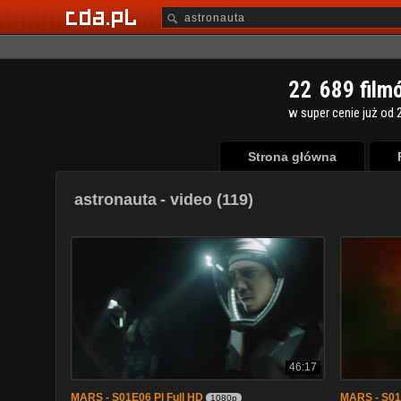
2
2
6
8
9
film
w super cenie już od 2
Strona główna
astronauta
- video (119)
46:17
MARS - S01E06 Pl Full HD
MARS - S01E
1080p