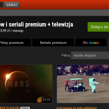
ów i seriali premium + telewizja
Dołącz
do
3,99 zł / miesiąc
Filmy premium
Seriale premium
Dla dzieci
Filtruj
każda długość
47:15
05 Pl Full HD
Astronuata na polu golfowym
1080p