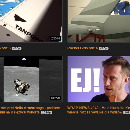
23:44
s odc 6
Rocket Girls odc 4
480p
480p
00:58
a śmierci Neila Armstronga - problem
WRAP. NEWS #040 - Małe biuro dla K
niu na Księżycu #shorts
wielkie rozczarowanie dla widzów
1080p
108