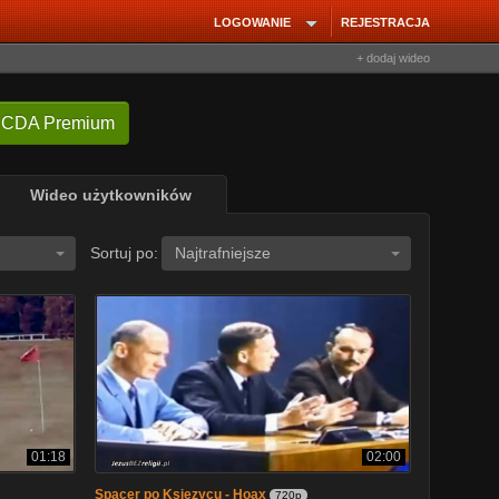
LOGOWANIE
REJESTRACJA
+ dodaj wideo
 CDA Premium
Wideo użytkowników
Sortuj po:
Najtrafniejsze
01:18
02:00
Spacer po Ksiezycu - Hoax
720p