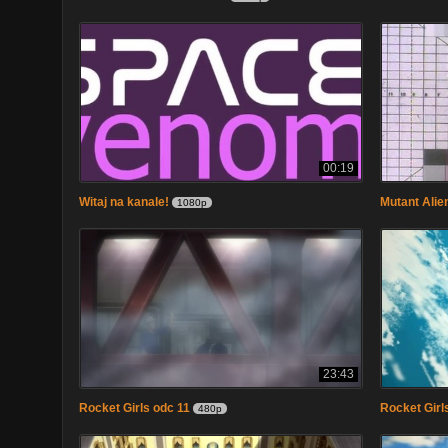
00:19
Witaj na kanale!
Mutant Alie
1080p
23:43
Rocket Girls odc 11
Rocket Girl
480p