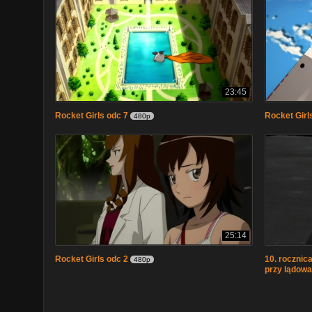
23:45
Rocket Girls odc 7
Rocket Girl
480p
25:14
Rocket Girls odc 2
10. rocznic
480p
przy lądowa