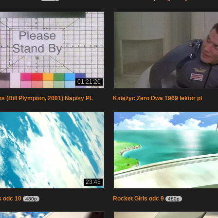
01:21:20
ns (Bill Plympton, 2001) Napisy PL
Księżyc Zero Dwa 1969 lektor pl
23:45
s odc 10
Rocket Girls odc 9
480p
480p