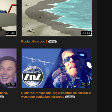
23:44
23:44
Rocket Girls odc 3
480p
08:56
02:56
ebaba,
Richard Branson udał się w kosmos na pokładzie
własnego statku kosmicznego
0p
1080p