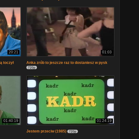
20:21
01:03
ą toczył
Anka zrób to jeszcze raz to dostaniesz w pysk
720p
01:40:19
01:24:19
Jestem przeciw (1985)
720p