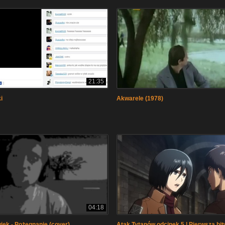
21:35
i
Akwarele (1978)
04:18
iek - Pożegnanie (cover)
Atak Tytanów odcinek 5 | Pierwsza bit