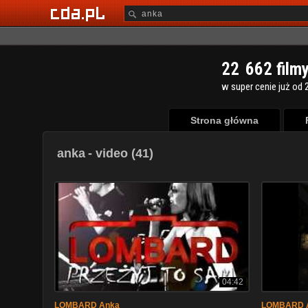
2
2
6
6
2
film
w super cenie już od 2
Strona główna
anka
- video (41)
04:42
LOMBARD Anka
LOMBARD 