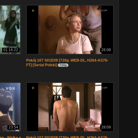
01:16:22
26:08
Pokój 107 S01E09 [720p. WEB-DL. H264-AS76-
FT] [Serial Polski]
720p
23:54
28:09
wa - Walka o
Pokój 107 S01E08 [720p. WEB-DL. H264-AS76-