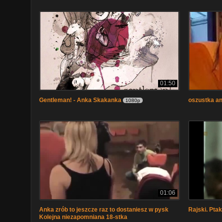
01:50
Gentleman! - Anka Skakanka
oszustka a
1080p
01:06
Anka zrób to jeszcze raz to dostaniesz w pysk
Rajski. Ptak
Kolejna niezapomniana 18-stka