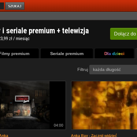
y i seriale premium + telewizja
Dołącz
do
3,99 zł / miesiąc
Filmy premium
Seriale premium
Dla dzieci
Filtruj
każda długość
04:00
Anka
Anka Ray - Zacznij widzieć