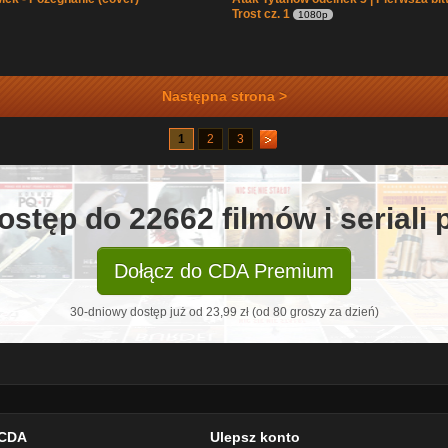
Trost cz. 1
1080p
Następna strona >
1
2
3
ostęp do 22662 filmów i seriali
Dołącz do CDA Premium
30-dniowy dostęp już od 23,99 zł (od 80 groszy za dzień)
CDA
Ulepsz konto