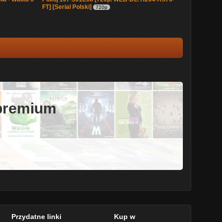
FT] [Serial Polski]
720p
 premium
Przydatne linki
Kup w