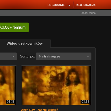
LOGOWANIE
REJESTRACJA
+ dodaj wideo
 CDA Premium
Wideo użytkowników
Sortuj po:
Najtrafniejsze
03:38
03:38
Anka Ray - Zacznij widzieć