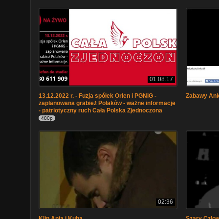
01:08:17
13.12.2022 r. - Fuzja spółek Orlen i PGNiG -
Zabawy Ank
zaplanowana grabież Polaków - ważne informacje
- patriotyczny ruch Cała Polska Zjednoczona
480p
02:36
Klip Ania i Kuba
Szary Człow