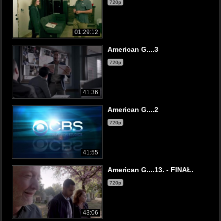
720p
01:29:12
American G....3
720p
41:36
American G....2
720p
41:55
American G....13. - FINAŁ.
720p
43:06