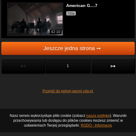
American G....7
720p
42:10
Jeszcze jedna strona ➞
↤
↦
1
Przejdź do pełnej wersji cda.pl
Nasz serwis wykorzystuje pliki cookie (zobacz
naszą politykę
). Warunki
przechowywania lub dostępu do plików cookies możesz zmienić w
ustawieniach Twojej przeglądarki.
RODO - Informacje