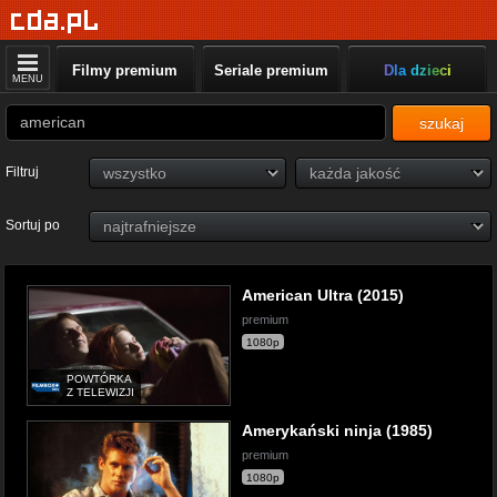
Filmy premium
Seriale premium
Dla dzieci
MENU
szukaj
Filtruj
Sortuj po
American Ultra (2015)
premium
1080p
POWTÓRKA
Z TELEWIZJI
Amerykański ninja (1985)
premium
1080p