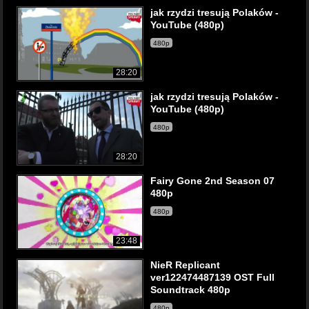
jak rzydzi tresują Polaków -
YouTube (480p)
480p
28:20
jak rzydzi tresują Polaków -
YouTube (480p)
480p
28:20
Fairy Gone 2nd Season 07
480p
480p
23:48
NieR Replicant
ver122474487139 OST Full
Soundtrack 480p
480p