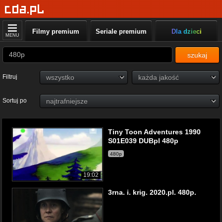
Filmy premium
Seriale premium
Dla dzieci
MENU
szukaj
Filtruj
Sortuj po
Tiny Toon Adventures 1990
S01E039 DUBpl 480p
480p
19:02
3rna. i. krig. 2020.pl. 480p.