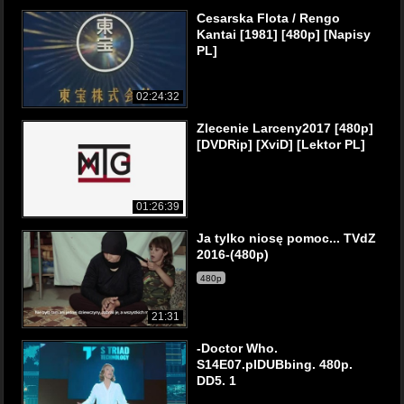
Cesarska Flota / Rengo
Kantai [1981] [480p] [Napisy
PL]
02:24:32
Zlecenie Larceny2017 [480p]
[DVDRip] [XviD] [Lektor PL]
01:26:39
Ja tylko niosę pomoc... TVdZ
2016-(480p)
480p
21:31
-Doctor Who.
S14E07.plDUBbing. 480p.
DD5. 1