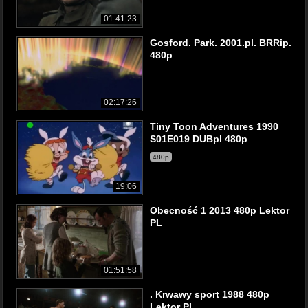
01:41:23
Gosford. Park. 2001.pl. BRRip.
480p
02:17:26
Tiny Toon Adventures 1990
S01E019 DUBpl 480p
480p
19:06
Obecność 1 2013 480p Lektor
PL
01:51:58
. Krwawy sport 1988 480p
Lektor PL