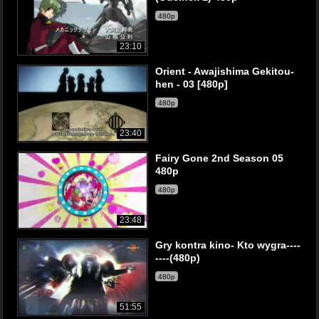
480p
23:10
Orient - Awajishima Gekitou-
hen - 03 [480p]
480p
23:40
Fairy Gone 2nd Season 05
480p
480p
23:48
Gry kontra kino- Kto wygra----
----(480p)
480p
51:55