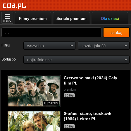
Filmy premium
Seriale premium
Dla dzieci
MENU
szukaj
Filtruj
Sortuj po
Czerwone maki (2024) Cały
film PL
premium
1080p
01:58:09
Słońce, siano, truskawki
(1984) Lektor PL
1080p