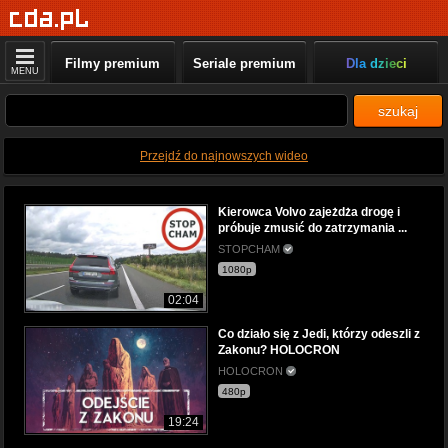
Filmy premium
Seriale premium
Dla dzieci
MENU
szukaj
Przejdź do najnowszych wideo
Kierowca Volvo zajeżdża drogę i
próbuje zmusić do zatrzymania ...
STOPCHAM
1080p
02:04
Co działo się z Jedi, którzy odeszli z
Zakonu? HOLOCRON
HOLOCRON
480p
19:24