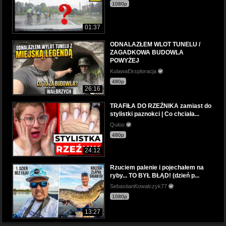
1080p
01:37
ODNALAZŁEM WLOT TUNELU /
ZAGADKOWA BUDOWLA
POWYŻEJ
KulawaEksploracja
480p
26:16
TRAFIŁA DO RZEŹNIKA zamiast do
stylistki paznokci | Co chciała...
Quloo
480p
24:12
Rzuciem palenie i pojechałem na
ryby... TO BYŁ BŁĄD! (dzień p...
SebastianKowalczyk77
1080p
13:27