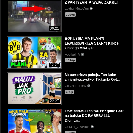
Z PARTYZANTA WZIĄŁ ZAKRĘT
Lechu_MotoVlog
1080p
00:21
BORUSSIA MA PLAN?!
Lewandowski ZA STARY! Kibice
Chicago MAJĄ D...
FootballTV
1080p
12:27
Metamorfoza pokoju. Ten kolor
zmienił wszystko! Tikkurila Opt...
CoDzisRobimy
480p
22:27
Lewandowski znowu bez gola! Grał
na boisku DO BASEBALLU
Dioman...
Ostatni_Gwizdek
1080p