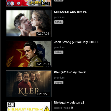
10:09
Sęp (2013) Cały film PL
premium
1080p
02:07:08
Jack Strong (2014) Cały Film PL
premium
1080p
02:02:37
Kler (2018) Cały film PL
premium
1080p
02:09:25
Nielegalny peleton v2
Rikord_Widjo