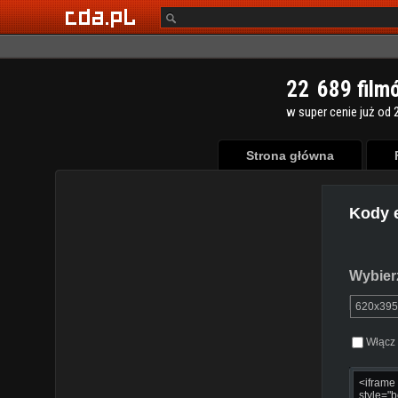
2
2
6
8
9
film
w super cenie już od 2
Strona główna
Kody 
Wybierz
Włącz 