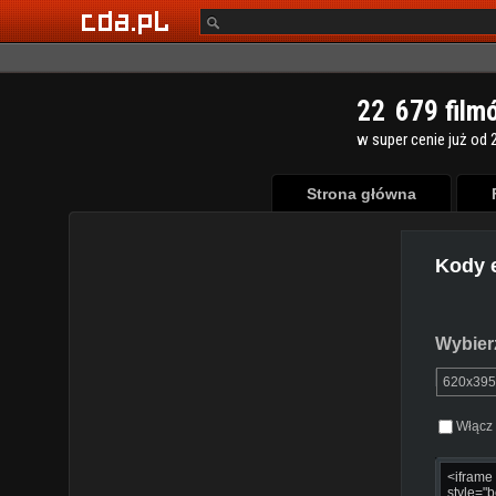
2
2
6
7
9
film
w super cenie już od 2
Strona główna
Kody 
Wybierz
Włącz 