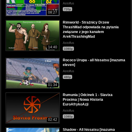
Astolfus
720p
08:27
Rimworld - Strażnicy Drzew
ThrashMad odpowiada na pytania
związane z jego kanałem
ArekThrashingMad
Astolfus
14:40
1080p
Rococo Urupa - all hissatsu [inazuma
eleven]
Astolfus
480p
01:34
Rumunia | Odcinek 1 - Slavixa
Proxima | Nowa Historia
EuroAfrykoAzji
Astolfus
1080p
02:42
Shadow - All hissatsu [inazuma