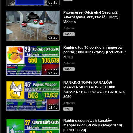
03:13
Przymierze |Odcinek 4 Sezonu 2|
Alternatywna Przyszłość Europy |
Mehmo
Astolfus
1080p
02:25
Ranking top 30 polskich mapperów
poniżej 1000 subskrybcji [CZERWIEC
2020]
Astolfus
1080p
07:35
RANKING TOP45 KANAŁÓW
MAPPERSKICH PONIŻEJ 1000
SUBSKRYBCJI POCZĄTE GRUDNIA
2020
Astolfus
11:40
720p
Ranking usuniętych kanałów
mapperskich (W kilku kategoriach)
[LIPIEC 2020]