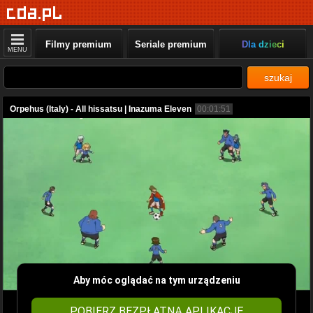
Filmy premium
Seriale premium
Dla dzieci
MENU
szukaj
Orpehus (Italy) - All hissatsu | Inazuma Eleven
00:01:51
Aby móc oglądać na tym urządzeniu
POBIERZ BEZPŁATNĄ APLIKACJĘ