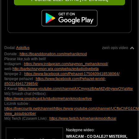
Dodał:
Astolfus
zwiń opis video
Donate :
https://tipanddonation.com/mehanikmod
Please like,sub with bell!
instagram :
https://www.instagram.com/saymon_mehanikmod/
web
http://bartschszymon.wix.com/pehazestudiolivebeta
fanpege 2 :
https://www.facebook.com/Pehazet-1750409418538064/
fanpege pehazet :
https://www.facebook.com/Pehazet-world-
850314941739854/
2 Kanał
https://www.youtube.com/channel/UCmyyxzBAwMZy8hywwOYjaWw
Mój Smash chat (Hitbox) :
https://www.smashcast.tv/studio/mehanikmodow/live
Licznik subów :
https://livecounts.net/channel/https://www.youtube.com/channel/UCffaChFG1
view_assubscriber
Mój Twich (Czasem Live) :
https://www.twitch.tv/mehanikmodofficial
Następne wideo:
WRACAM - CO DALEJ? MISTERIX,