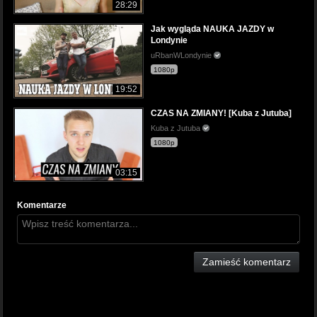
28:29
Jak wygląda NAUKA JAZDY w
Londynie
uRbanWLondynie
1080p
19:52
CZAS NA ZMIANY! [Kuba z Jutuba]
Kuba z Jutuba
1080p
03:15
Komentarze
Zamieść komentarz