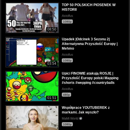
TOP 50 POLSKICH PIOSENEK W
HISTORII
Astolfus
1080p
08:50
Upadek |Odcinek 3 Sezonu 2|
Alternatywna Przyszłość Europy |
Mehmo
Astolfus
1080p
03:54
Upici FINOWIE atakują ROSJĘ |
Przyszłość Europy polski Mapping
#shorts #wepping #countryballs
Astolfus
480p
01:51
Współprace YOUTUBEREK z
markami. Jak wyszło?
MaMi World
1080p