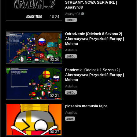
STREAMY, NOWA SERIA IRL |
Asasyn08
Asasyn08
10:24
1080p
Odrodzenie |Odcinek 8 Sezonu 2|
Alternatywna Przyszłość Europy |
Mehmo
Astolfus
1080p
03:36
Pandemia |Odcinek 1 Sezonu 2|
Alternatywna Przyszłość Europy |
Mehmo
Astolfus
1080p
02:31
piosenka memusia fajna
Astolfus
480p
00:37