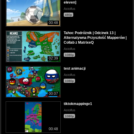
eleven]
Astolfus
480p
00:48
Tahoc Podróżnik | Odcinek 13 |
Alternatywna Przyszłość Mapperów |
Collab z MatrixeQ
Astolfus
1080p
02:39
test animacji
Astolfus
1080p
00:07
tiktokmappingv1
Astolfus
1080p
00:48