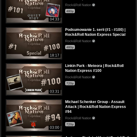
Rock&Roll Nation
480p
04:33
Podsumowanie 1. serii (#1 - #100) |
Rock&Roll Nation Express Special
Rock&Roll Nation
480p
18:17
Linkin Park - Meteora | Rock&Roll
Nation Express #100
Rock&Roll Nation
720p
03:31
Michael Schenker Group - Assault
Attack | Rock&Roll Nation Express
#94
Rock&Roll Nation
720p
03:00