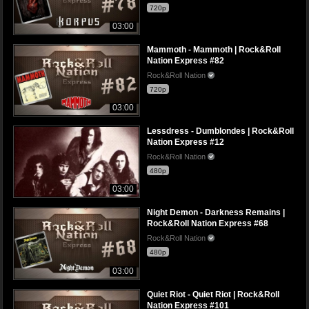
720p
03:00
Mammoth - Mammoth | Rock&Roll
Nation Express #82
Rock&Roll Nation
720p
03:00
Lessdress - Dumblondes | Rock&Roll
Nation Express #12
Rock&Roll Nation
480p
03:00
Night Demon - Darkness Remains |
Rock&Roll Nation Express #68
Rock&Roll Nation
480p
03:00
Quiet Riot - Quiet Riot | Rock&Roll
Nation Express #101