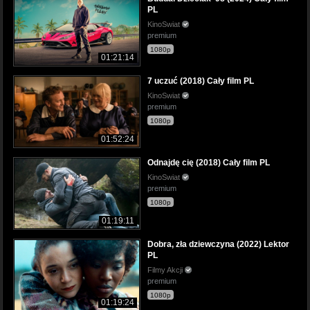
PL
KinoSwiat
premium
1080p
01:21:14
7 uczuć (2018) Cały film PL
KinoSwiat
premium
1080p
01:52:24
Odnajdę cię (2018) Cały film PL
KinoSwiat
premium
1080p
01:19:11
Dobra, zła dziewczyna (2022) Lektor
PL
Filmy Akcji
premium
1080p
01:19:24