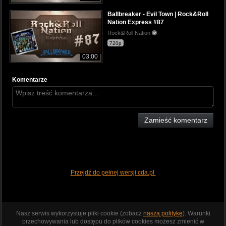
Ballbreaker - Evil Town | Rock&Roll
Nation Express #87
Rock&Roll Nation
720p
03:00
Komentarze
Zamieść komentarz
Przejdź do pełnej wersji cda.pl
Nasz serwis wykorzystuje pliki cookie (zobacz
naszą politykę
). Warunki
przechowywania lub dostępu do plików cookies możesz zmienić w