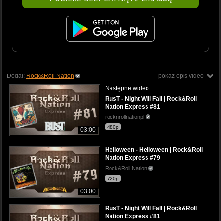
Dodał:
Rock&Roll Nation
pokaż opis video
Następne wideo:
RusT - Night Will Fall | Rock&Roll
Nation Express #81
rocknrollnationpl
480p
03:00
Helloween - Helloween | Rock&Roll
Nation Express #79
Rock&Roll Nation
720p
03:00
RusT - Night Will Fall | Rock&Roll
Nation Express #81