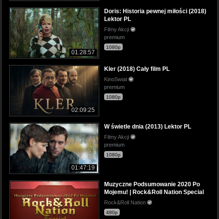
Doris: Historia pewnej miłości (2018)
Lektor PL
Filmy Akcji
premium
1080p
01:28:57
Kler (2018) Cały film PL
KinoSwiat
premium
1080p
02:09:25
W świetle dnia (2013) Lektor PL
Filmy Akcji
premium
1080p
01:47:19
Muzyczne Podsumowanie 2020 Po
Mojemu! | Rock&Roll Nation Special
Rock&Roll Nation
480p