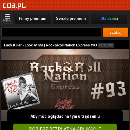
Filmy premium
Seriale premium
Dla dzieci
MENU
szukaj
Lady Killer - Look At Me | Rock&Roll Nation Express #93
00:03:00
Aby móc oglądać na tym urządzeniu
POBIERZ BEZPŁATNĄ APLIKACJĘ