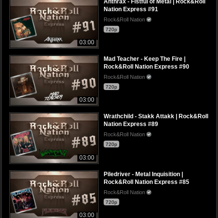
Anthrax - Fistful of Metal | Rock&Roll
Nation Express #91
Rock&Roll Nation
720p
03:00
Mad Teacher - Keep The Fire |
Rock&Roll Nation Express #90
Rock&Roll Nation
720p
03:00
Wrathchild - Stakk Attakk | Rock&Roll
Nation Express #89
Rock&Roll Nation
720p
03:00
Piledriver - Metal Inquisition |
Rock&Roll Nation Express #85
Rock&Roll Nation
720p
03:00