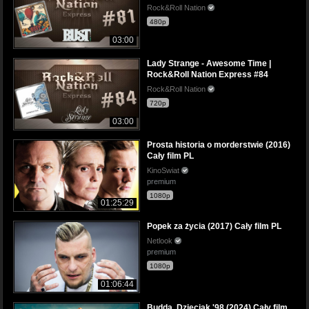
Rock&Roll Nation
480p
03:00
Lady Strange - Awesome Time |
Rock&Roll Nation Express #84
Rock&Roll Nation
720p
03:00
Prosta historia o morderstwie (2016)
Cały film PL
KinoSwiat
premium
1080p
01:25:29
Popek za życia (2017) Cały film PL
Netlook
premium
1080p
01:06:44
Budda. Dzieciak '98 (2024) Cały film