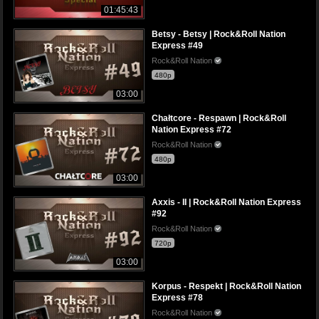
01:45:43
Betsy - Betsy | Rock&Roll Nation
Express #49
Rock&Roll Nation
480p
03:00
Chałtcore - Respawn | Rock&Roll
Nation Express #72
Rock&Roll Nation
480p
03:00
Axxis - II | Rock&Roll Nation Express
#92
Rock&Roll Nation
720p
03:00
Korpus - Respekt | Rock&Roll Nation
Express #78
Rock&Roll Nation