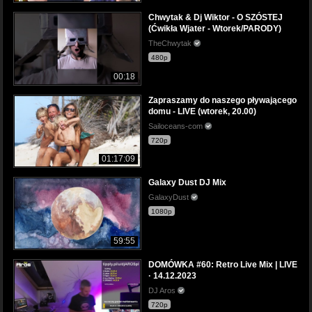
Chwytak & Dj Wiktor - O SZÓSTEJ
(Ćwikła Wjater - Wtorek/PARODY)
TheChwytak
480p
00:18
Zapraszamy do naszego pływającego
domu - LIVE (wtorek, 20.00)
Sailoceans-com
720p
01:17:09
Galaxy Dust DJ Mix
GalaxyDust
1080p
59:55
DOMÓWKA #60: Retro Live Mix | LIVE
· 14.12.2023
DJ Aros
720p