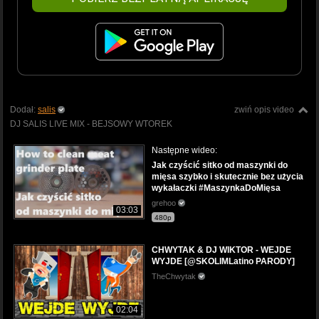
Dodał:
salis
zwiń opis video
DJ SALIS LIVE MIX - BEJSOWY WTOREK
Następne wideo:
Jak czyścić sitko od maszynki do
mięsa szybko i skutecznie bez użycia
wykałaczki #MaszynkaDoMięsa
grehoo
03:03
480p
CHWYTAK & DJ WIKTOR - WEJDE
WYJDE [@SKOLIMLatino PARODY]
TheChwytak
02:04