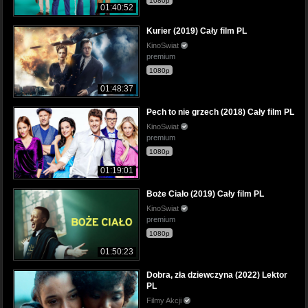
1080p
01:40:52
Kurier (2019) Cały film PL
KinoSwiat
premium
1080p
01:48:37
Pech to nie grzech (2018) Cały film PL
KinoSwiat
premium
1080p
01:19:01
Boże Ciało (2019) Cały film PL
KinoSwiat
premium
1080p
01:50:23
Dobra, zła dziewczyna (2022) Lektor
PL
Filmy Akcji