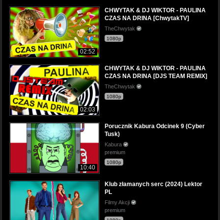
CHWYTAK & DJ WIKTOR - PAULINA
CZAS NA DRINA [ChwytakTV]
TheChwytak
1080p
02:52
CHWYTAK & DJ WIKTOR - PAULINA
CZAS NA DRINA [DJS TEAM REMIX]
TheChwytak
1080p
02:03
Porucznik Kabura Odcinek 9 (Cyber
Tusk)
Kabura
premium
1080p
10:40
Klub złamanych serc (2024) Lektor
PL
Filmy Akcji
premium