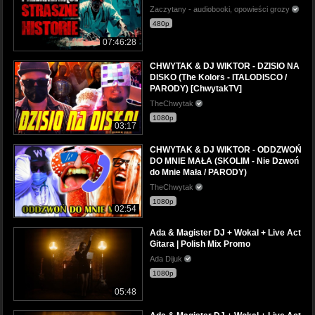
Zaczytany - audiobooki, opowieści grozy
480p
07:46:28
CHWYTAK & DJ WIKTOR - DZISIO NA
DISKO (The Kolors - ITALODISCO /
PARODY) [ChwytakTV]
TheChwytak
1080p
03:17
CHWYTAK & DJ WIKTOR - ODDZWOŃ
DO MNIE MAŁA (SKOLIM - Nie Dzwoń
do Mnie Mała / PARODY)
TheChwytak
1080p
02:54
Ada & Magister DJ + Wokal + Live Act
Gitara | Polish Mix Promo
Ada Dijuk
1080p
05:48