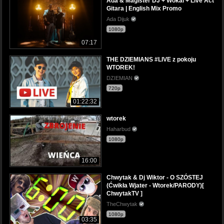
Ada & Magister DJ + Wokal + Live Act
Gitara | English Mix Promo
Ada Dijuk
1080p
07:17
THE DZIEMIANS #LIVE z pokoju
WTOREK!
DZIEMIAN
720p
01:22:32
wtorek
Haharbud
1080p
16:00
Chwytak & Dj Wiktor - O SZÓSTEJ
(Ćwikła Wjater - Wtorek/PARODY)[
ChwytakTV ]
TheChwytak
1080p
03:35