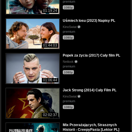
premium
1080p
01:19:24
Uśmiech losu (2023) Napisy PL
KinoSwiat
premium
1080p
01:44:03
Popek za życia (2017) Cały film PL
Netlook
premium
1080p
01:06:44
Jack Strong (2014) Cały Film PL
KinoSwiat
premium
1080p
02:02:37
Mix Przerażających, Strasznych
Historii - CreepyPasta [Lektor PL]