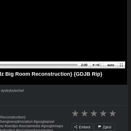
2:00
auto
lz Big Room Reconstruction} {GDJB Rip}
 dystrybutorów!
Reconstruction}
chengineoptimization #googlepixel
ne #seotips #socialmedia #googlemaps
Embed
Zgłoś
ketingtips #socialmediamarketing