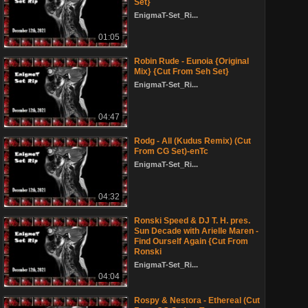
Set}
EnigmaT-Set_Ri...
01:05
Robin Rude - Eunoia {Original
Mix} {Cut From Seh Set}
EnigmaT-Set_Ri...
04:47
Rodg - All (Kudus Remix) (Cut
From CG Set)-enTc
EnigmaT-Set_Ri...
04:32
Ronski Speed & DJ T. H. pres.
Sun Decade with Arielle Maren -
Find Ourself Again {Cut From
Ronski
EnigmaT-Set_Ri...
04:04
Rospy & Nestora - Ethereal (Cut