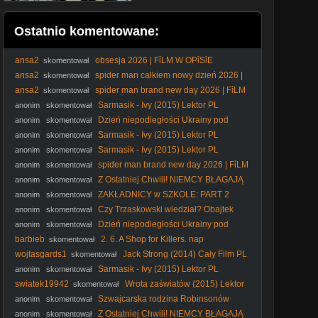
Ostatnio komentowane:
ansa2
obsesja 2026 | FỉLM W OPỉSỉE
skomentował
ansa2
spider man całkiem nowy dzień 2026 |
skomentował
FỉLM W OPỉSỉE
ansa2
spider man brand new day 2026 | FỉLM
skomentował
W OPỉSỉE
Sarmasik - Ivy (2015) Lektor PL
anonim
skomentował
Dzień niepodległości Ukrainy pod
anonim
skomentował
patronatem Rafała Trzaskowskiego.
Sarmasik - Ivy (2015) Lektor PL
anonim
skomentował
Sarmasik - Ivy (2015) Lektor PL
anonim
skomentował
spider man brand new day 2026 | FỉLM
anonim
skomentował
W OPỉSỉE
Z Ostatniej Chwili! NIEMCY BŁAGAJĄ
anonim
skomentował
Unię o Blokadę Polskiego WYDOBYCIA! Co TRZEBA
ZAKŁADNICY w SZKOLE: PART 2
anonim
skomentował
Wiedzieć?
Czy Trzaskowski wiedział? Obajtek
anonim
skomentował
ujawnia nowe fakty!
Dzień niepodległości Ukrainy pod
anonim
skomentował
patronatem Rafała Trzaskowskiego.
barbieb
2. 6. A Shop for Killers. nap
skomentował
wojtasgards1
Jack Strong (2014) Cały Film PL
skomentował
Sarmasik - Ivy (2015) Lektor PL
anonim
skomentował
swiatek19942
Wrota zaświatów (2015) Lektor
skomentował
PL
Szwajcarska rodzina Robinsonów
anonim
skomentował
1960 lektor pl
Z Ostatniej Chwili! NIEMCY BŁAGAJĄ
anonim
skomentował