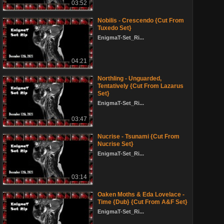
03:52
Nobilis - Crescendo {Cut From
Tuxedo Set}
EnigmaT-Set_Ri...
04:21
Northling - Unguarded,
Tentatively {Cut From Lazarus
Set}
EnigmaT-Set_Ri...
03:47
Nucrise - Tsunami {Cut From
Nucrise Set}
EnigmaT-Set_Ri...
03:14
Oaken Moths & Eda Lovelace -
Time {Dub} {Cut From A&F Set}
EnigmaT-Set_Ri...