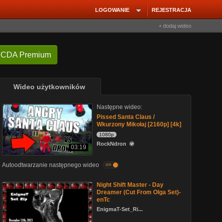
LOGOWANIE
REJESTRACJA
+ dodaj wideo
 CDA Premium
Wideo użytkowników
Następne wideo:
Pissed Santa Claus /
Wkurzony Mikołaj [2160p] [4k]
1080p
RockNdron
03:19
Autoodtwarzanie następnego wideo
on
Night Shift Master - Day
Dreamer (Cut From Olga Set)-
enTc
EnigmaT-Set_Ri...