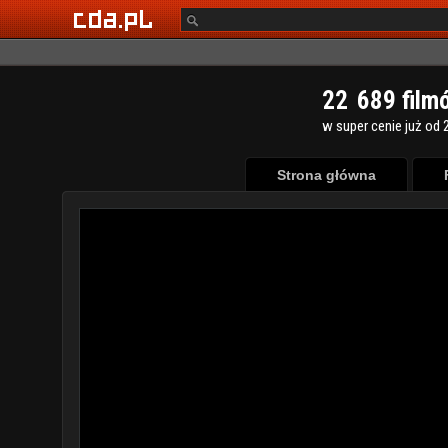
2
2
6
8
9
film
w super cenie już od 2
Strona główna