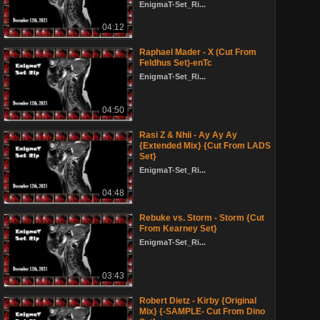
EnigmaT-Set_Ri...
04:12
Raphael Mader - X (Cut From
Feldhus Set)-enTc
EnigmaT-Set_Ri...
04:50
Rasi Z & Nhii - Ay Ay Ay
{Extended Mix} {Cut From LADS
Set}
EnigmaT-Set_Ri...
04:48
Rebuke vs. Storm - Storm {Cut
From Kearney Set}
EnigmaT-Set_Ri...
03:43
Robert Dietz - Kirby {Original
Mix} {-SAMPLE- Cut From Dino