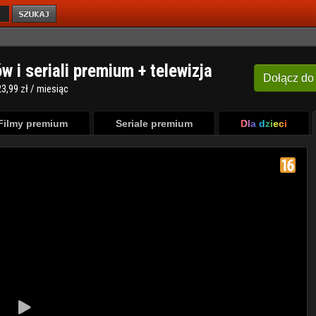
ów i seriali premium + telewizja
Dołącz
do
3,99 zł / miesiąc
Filmy premium
Seriale premium
Dla dzieci