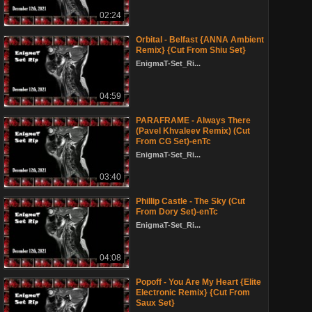
02:24
Orbital - Belfast {ANNA Ambient
Remix} {Cut From Shiu Set}
EnigmaT-Set_Ri...
04:59
PARAFRAME - Always There
(Pavel Khvaleev Remix) (Cut
From CG Set)-enTc
EnigmaT-Set_Ri...
03:40
Phillip Castle - The Sky (Cut
From Dory Set)-enTc
EnigmaT-Set_Ri...
04:08
Popoff - You Are My Heart {Elite
Electronic Remix} {Cut From
Saux Set}