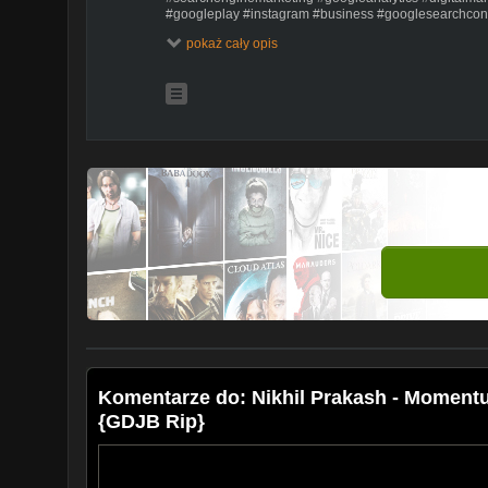
#googleplay #instagram #business #googlesearchcon
#search #onlinemarketing #digitalmarketingagency #
pokaż cały opis
#seoservices #bhfyp
Komentarze do: Nikhil Prakash - Moment
{GDJB Rip}