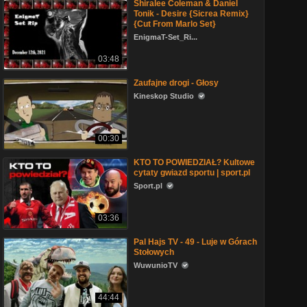
Shiralee Coleman & Daniel
Tonik - Desire {Sicrea Remix}
{Cut From Marlo Set}
EnigmaT-Set_Ri...
03:48
Zaufajne drogi - Głosy
Kineskop Studio
00:30
KTO TO POWIEDZIAŁ? Kultowe
cytaty gwiazd sportu | sport.pl
Sport.pl
03:36
Pal Hajs TV - 49 - Luje w Górach
Stołowych
WuwunioTV
44:44