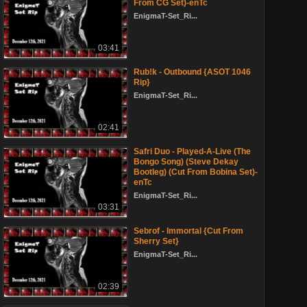
From CG Set)-enTc
EnigmaT-Set_Ri...
03:41
Rub!k - Outbound {ASOT 1046
Rip}
EnigmaT-Set_Ri...
02:41
Safri Duo - Played-A-Live (The
Bongo Song) (Steve Dekay
Bootleg) (Cut From Bobina Set)-
enTc
EnigmaT-Set_Ri...
03:31
Sebrof - Immortal {Cut From
Sherry Set}
EnigmaT-Set_Ri...
02:39