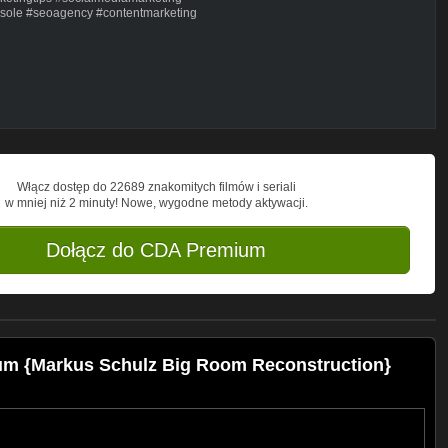
sole #seoagency #contentmarketing
searchengineoptimisation #branding
Włącz dostęp do 22689 znakomitych filmów i seriali
w mniej niż 2 minuty! Nowe, wygodne metody aktywacji.
Dołącz do CDA Premium
um {Markus Schulz Big Room Reconstruction}