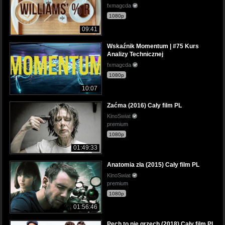
fxmagcda
1080p
09:41
Wskaźnik Momentum | #75 Kurs
Analizy Technicznej
fxmagcda
1080p
10:07
Zaćma (2016) Cały film PL
KinoSwiat
premium
1080p
01:49:33
Anatomia zła (2015) Cały film PL
KinoSwiat
premium
1080p
01:56:46
Pech to nie grzech (2018) Cały film PL