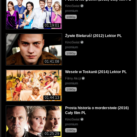
KinoSwiat
premium
1080p
01:19:01
Żywie Biełaruś! (2012) Lektor PL
KinoSwiat
premium
1080p
01:41:08
Wesele w Toskanii (2014) Lektor PL
Filmy Akcji
premium
1080p
01:44:13
Prosta historia o morderstwie (2016)
Cały film PL
KinoSwiat
premium
1080p
01:25:29