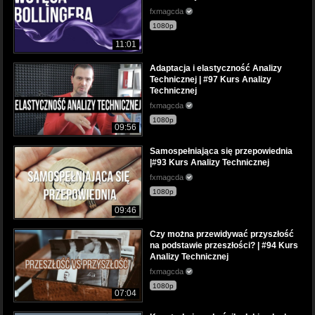
fxmagcda
1080p
11:01
Adaptacja i elastyczność Analizy
Technicznej | #97 Kurs Analizy
Technicznej
fxmagcda
1080p
09:56
Samospełniająca się przepowiednia
|#93 Kurs Analizy Technicznej
fxmagcda
1080p
09:46
Czy można przewidywać przyszłość
na podstawie przeszłości? | #94 Kurs
Analizy Technicznej
fxmagcda
1080p
07:04