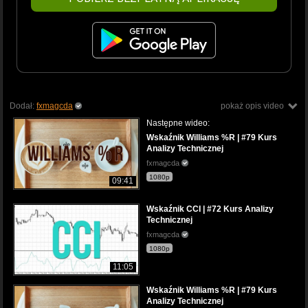
Dodał:
fxmagcda
pokaż opis video
Następne wideo:
Wskaźnik Williams %R | #79 Kurs
Analizy Technicznej
fxmagcda
1080p
09:41
Wskaźnik CCI | #72 Kurs Analizy
Technicznej
fxmagcda
1080p
11:05
Wskaźnik Williams %R | #79 Kurs
Analizy Technicznej