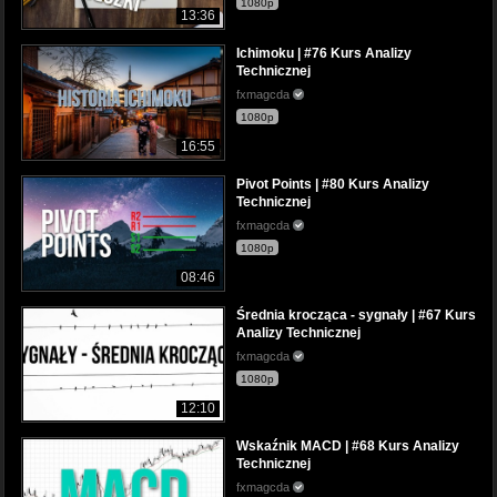
1080p
13:36
Ichimoku | #76 Kurs Analizy
Technicznej
fxmagcda
1080p
16:55
Pivot Points | #80 Kurs Analizy
Technicznej
fxmagcda
1080p
08:46
Średnia krocząca - sygnały | #67 Kurs
Analizy Technicznej
fxmagcda
1080p
12:10
Wskaźnik MACD | #68 Kurs Analizy
Technicznej
fxmagcda