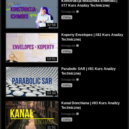
Konstrukcja wskaźnika Ichimoku |
#77 Kurs Analizy Technicznej
fxmagcda
1080p
32:56
Koperty Envelopes | #82 Kurs Analizy
Technicznej
fxmagcda
1080p
10:51
Parabolic SAR | #81 Kurs Analizy
Technicznej
fxmagcda
1080p
04:44
Kanał Donchiana | #83 Kurs Analizy
Technicznej
fxmagcda
1080p
11:51