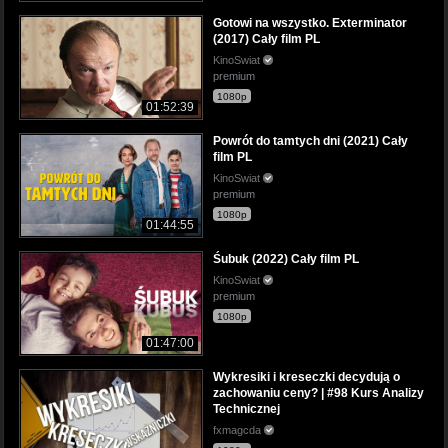
Gotowi na wszystko. Exterminator
(2017) Cały film PL
KinoSwiat
premium
1080p
01:52:39
Powrót do tamtych dni (2021) Cały
film PL
KinoSwiat
premium
1080p
01:44:55
Śubuk (2022) Cały film PL
KinoSwiat
premium
1080p
01:47:00
Wykresiki i kreseczki decydują o
zachowaniu ceny? | #98 Kurs Analizy
Technicznej
fxmagcda