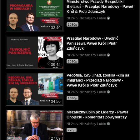
Ministerstwo Prawdy Respubliki
Biełaruś - Przegląd Narodowy - Paweł
Król & Piotr Zduńczyk
NL24.tv Niezależny Lublin
1080p
33:40
Przegląd Narodowy - Uwolnić
Paniszewą Paweł Król i Piotr
Zduńczyk
NL24.tv Niezależny Lublin
1080p
39:45
Pedofilia, ISIS ,jihad, zoofilia -kim są
imigranci - Przegląd Narodowy -
Paweł Król & Piotr Zduńczyk
NL24.tv Niezależny Lublin
1080p
34:50
niezaleznylublin.pl: Liderzy - Paweł
Chojecki - komentarz powyborczy
NL24.tv Niezależny Lublin
720p
27:09