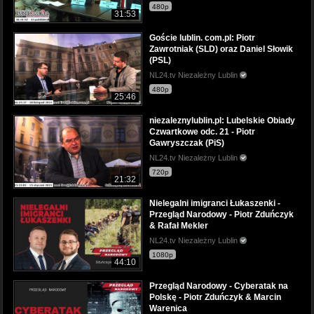
480p
31:53
Goście lublin. com.pl: Piotr
Zawrotniak (SLD) oraz Daniel Słowik
(PSL)
NL24.tv Niezależny Lublin
480p
25:46
niezaleznylublin.pl: Lubelskie Obiady
Czwartkowe odc. 21 - Piotr
Gawryszczak (PiS)
NL24.tv Niezależny Lublin
720p
21:32
Nielegalni imigranci Łukaszenki -
Przegląd Narodowy - Piotr Zduńczyk
& Rafał Mekler
NL24.tv Niezależny Lublin
1080p
44:10
Przegląd Narodowy - Cyberatak na
Polskę - Piotr Zduńczyk & Marcin
Warenica