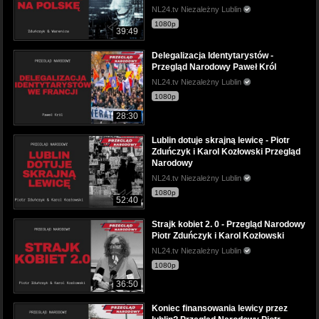
NL24.tv Niezależny Lublin
1080p
39:49
Delegalizacja Identytarystów -
Przegląd Narodowy Paweł Król
NL24.tv Niezależny Lublin
1080p
28:30
Lublin dotuje skrajną lewicę - Piotr
Zduńczyk i Karol Kozłowski Przegląd
Narodowy
NL24.tv Niezależny Lublin
1080p
52:40
Strajk kobiet 2. 0 - Przegląd Narodowy
Piotr Zduńczyk i Karol Kozłowski
NL24.tv Niezależny Lublin
1080p
36:50
Koniec finansowania lewicy przez