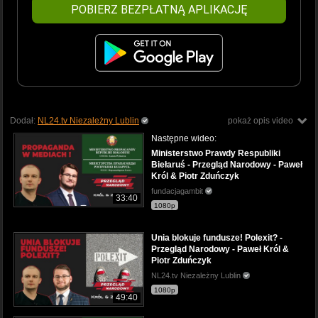
POBIERZ BEZPŁATNĄ APLIKACJĘ
Dodał:
NL24.tv Niezależny Lublin
pokaż opis video
Następne wideo:
Ministerstwo Prawdy Respubliki
Biełaruś - Przegląd Narodowy - Paweł
Król & Piotr Zduńczyk
fundacjagambit
33:40
1080p
Unia blokuje fundusze! Polexit? -
Przegląd Narodowy - Paweł Król &
Piotr Zduńczyk
NL24.tv Niezależny Lublin
1080p
49:40