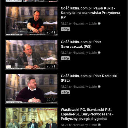
Gość lublin. com.pl: Paweł Kukiz -
Kandydat na stanowisko Prezydenta
RP
NL24.tv Niezależny Lublin
480p
26:41
Gość lublin. com.pl: Piotr
Gawryszczak (PiS)
NL24.tv Niezależny Lublin
480p
25:21
Gość lublin. com.pl: Piotr Rzetelski
(PSL)
NL24.tv Niezależny Lublin
480p
22:33
Wasilewski-PO, Stawiarski-PiS,
Łopata-PSL, Bury-Nowoczesna -
Polityczny przegląd tygodnia
NL24.tv Niezależny Lublin