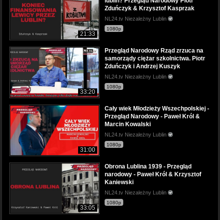
lublin? Przegląd Narodowy Piotr
Zduńczyk & Krzysztof Kasprzak
NL24.tv Niezależny Lublin
1080p
21:33
Przegląd Narodowy Rząd zrzuca na
samorządy ciężar szkolnictwa. Piotr
Zduńczyk i Andrzej Kuszyk
NL24.tv Niezależny Lublin
1080p
33:20
Cały wiek Młodzieży Wszechpolskiej -
Przegląd Narodowy - Paweł Król &
Marcin Kowalski
NL24.tv Niezależny Lublin
1080p
31:00
Obrona Lublina 1939 - Przegląd
narodowy - Paweł Król & Krzysztof
Kaniewski
NL24.tv Niezależny Lublin
1080p
33:05