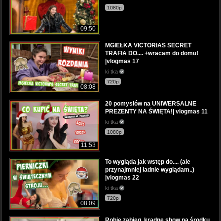
1080p
09:50
MGIEŁKA VICTORIAS SECRET
TRAFIA DO.... +wracam do domu!
|vlogmas 17
ki tka
720p
08:08
20 pomysłów na UNIWERSALNE
PREZENTY NA ŚWIĘTA!| vlogmas 11
ki tka
1080p
11:53
To wygląda jak wstęp do.... (ale
przynajmniej ładnie wyglądam..)
|vlogmas 22
ki tka
720p
08:09
Robię zabieg, kradnę show na środku