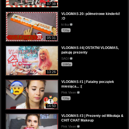
07:38
VLOGMAS 20: półmetrowe kinderki!
:O
ki tka
720p
05:31
VLOGMAS #4| OSTATNI VLOGMAS,
pakuję prezenty
SAGI
1080p
13:26
VLOGMAS #1 | Fatalny początek
miesiąca... :(
Pink Vixen
720p
16:50
VLOGMAS #3 | Prezenty od Mikołaja &
CHIT CHAT Makeup
Pink Vixen