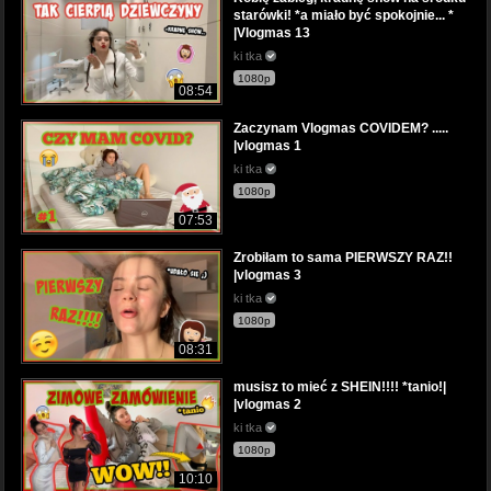
starówki! *a miało być spokojnie... *
|Vlogmas 13
ki tka
1080p
08:54
Zaczynam Vlogmas COVIDEM? .....
|vlogmas 1
ki tka
1080p
07:53
Zrobiłam to sama PIERWSZY RAZ!!
|vlogmas 3
ki tka
1080p
08:31
musisz to mieć z SHEIN!!!! *tanio!|
|vlogmas 2
ki tka
1080p
10:10