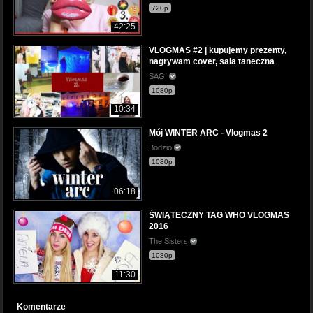
720p
42:25
VLOGMAS #2 | kupujemy prezenty,
nagrywam cover, sala taneczna
SAGI
1080p
10:34
Mój WINTER ARC - Vlogmas 2
Bodzio
1080p
06:18
ŚWIĄTECZNY TAG WHO VLOGMAS
2016
The Sisters
1080p
11:30
Komentarze