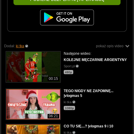
Dodał:
ki tka
pokaż opis video
Następne wideo:
KOLEJNE MĘCZARNIE ARGENTYNY
Sport.pl
480p
00:15
TEGO NIGDY NE ZAPOMNĘ...
|vlogmas 5
ki tka
1080p
06:21
CO TU SIĘ....? |vlogmas 9 i 10
ki tka