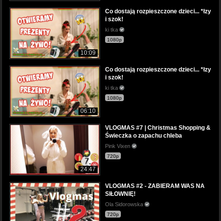
Co dostają rozpieszczone dzieci... *łzy
i szok!
ki tka
1080p
10:09
Co dostają rozpieszczone dzieci... *łzy
i szok!
ki tka
1080p
06:10
VLOGMAS #7 | Christmas Shopping &
Świeczka o zapachu chleba
Pink Vixen
720p
24:47
VLOGMAS #2 - ZABIERAM WAS NA
SIŁOWNIĘ!
Ola Sidorowska
720p