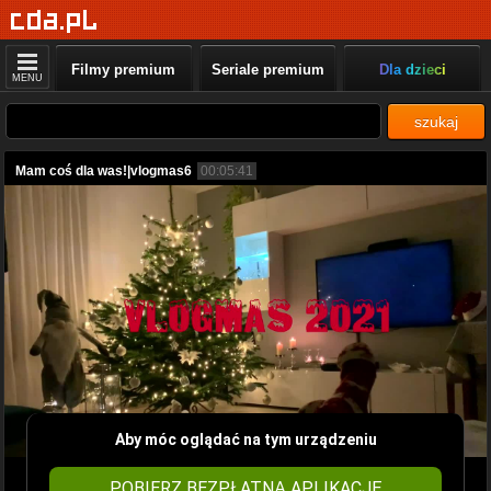
Filmy premium
Seriale premium
Dla dzieci
MENU
szukaj
Mam coś dla was!|vlogmas6
00:05:41
Aby móc oglądać na tym urządzeniu
POBIERZ BEZPŁATNĄ APLIKACJĘ