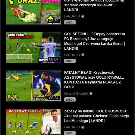
gry?! Wjechali SAMOCHODZEM na
stadion! Zniszczyli MURAWE! |
LANDRI
LANDRIYT
08:20
1080p
GOL SEZONU... ? Depay bohaterem
FC Barcelony! Już zastępuje
Messiego! Czerwona kartka Garcii |
LANDRI
LANDRIYT
08:04
1080p
FATALNY BŁĄD! Krychowiak
ASYSTOWAŁ przy GOLU RYWALI...
KONTUZJA Neymara! PŁAKAŁ Z
BÓLU...
Ostatni Gwizdek
08:24
1080p
Zapasy na boisku! GOL z KOSMOSU!
Arsenal pokonał Chelsea! Fajna akcja
Leo Messiego | LANDRI
LANDRIYT
1080p