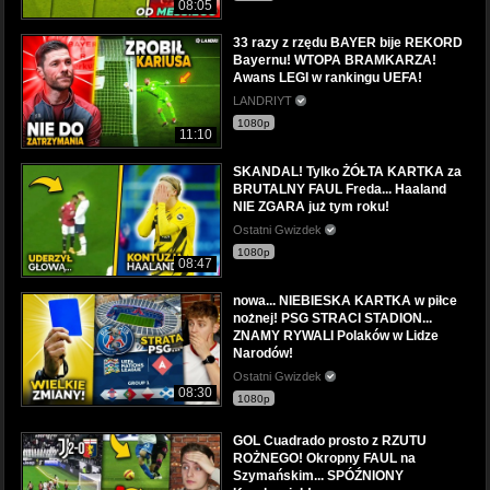
08:05
33 razy z rzędu BAYER bije REKORD
Bayernu! WTOPA BRAMKARZA!
Awans LEGI w rankingu UEFA!
LANDRIYT
1080p
11:10
SKANDAL! Tylko ŻÓŁTA KARTKA za
BRUTALNY FAUL Freda... Haaland
NIE ZGARA już tym roku!
Ostatni Gwizdek
1080p
08:47
nowa... NIEBIESKA KARTKA w piłce
nożnej! PSG STRACI STADION...
ZNAMY RYWALI Polaków w Lidze
Narodów!
Ostatni Gwizdek
08:30
1080p
GOL Cuadrado prosto z RZUTU
ROŻNEGO! Okropny FAUL na
Szymańskim... SPÓŹNIONY