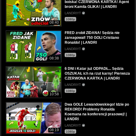
boiska! CZERWONA KARTKA! Agent
broni Kamila GLIKA! | LANDRI
LANDRIYT
1080p
08:40
FRED zrobił ZIDANA! Sędzia nie
zareagował! 750 GOLI Cristiano
Ronaldo! | LANDRI
LANDRIYT
1080p
08:38
6 DNI i Katar już ODPADŁ... Sędzia
OSZUKAŁ ich na rzut karny! Pierwsza
CZERWONA KARTKA | LANDRI
LANDRIYT
1080p
10:58
Dwa GOLE Lewandowskiego! Idzie po
REKORD! Problemy Ronalda
Koemana na konferencji prasowej! |
LANDRI
LANDRIYT
08:19
1080p