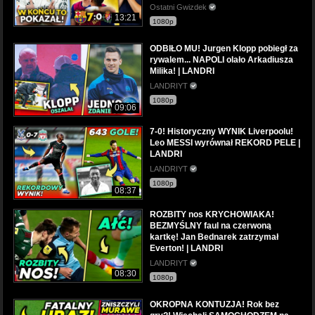
Ostatni Gwizdek
13:21
1080p
ODBIŁO MU! Jurgen Klopp pobiegł za
rywalem... NAPOLI olało Arkadiusza
Milika! | LANDRI
LANDRIYT
1080p
09:06
7-0! Historyczny WYNIK Liverpoolu!
Leo MESSI wyrównał REKORD PELE |
LANDRI
LANDRIYT
1080p
08:37
ROZBITY nos KRYCHOWIAKA!
BEZMYŚLNY faul na czerwoną
kartkę! Jan Bednarek zatrzymał
Everton! | LANDRI
LANDRIYT
08:30
1080p
OKROPNA KONTUZJA! Rok bez