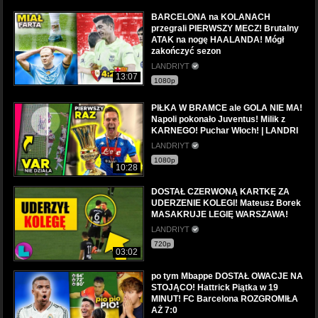
BARCELONA na KOLANACH
przegrali PIERWSZY MECZ! Brutalny
ATAK na nogę HAALANDA! Mógł
zakończyć sezon
LANDRIYT
13:07
1080p
PIŁKA W BRAMCE ale GOLA NIE MA!
Napoli pokonało Juventus! Milik z
KARNEGO! Puchar Włoch! | LANDRI
LANDRIYT
1080p
10:28
DOSTAŁ CZERWONĄ KARTKĘ ZA
UDERZENIE KOLEGI! Mateusz Borek
MASAKRUJE LEGIĘ WARSZAWA!
LANDRIYT
720p
03:02
po tym Mbappe DOSTAŁ OWACJE NA
STOJĄCO! Hattrick Piątka w 19
MINUT! FC Barcelona ROZGROMIŁA
AŻ 7:0