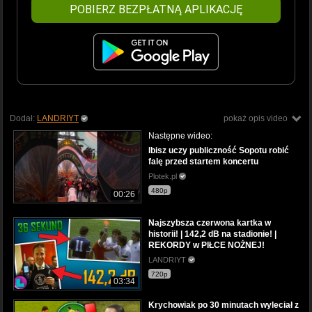
POBIERZ BEZPŁATNĄ APLIKACJĘ
Dodał:
LANDRIYT
pokaż opis video
Następne wideo:
Ibisz uczy publiczność Sopotu robić
falę przed startem koncertu
Plotek.pl
480p
00:26
Najszybsza czerwona kartka w
historii! | 142,2 dB na stadionie! |
REKORDY w PIŁCE NOŻNEJ!
LANDRIYT
720p
03:34
Krychowiak po 30 minutach wyleciał z