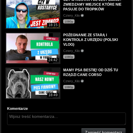
ZWIEDZAMY MIEJSCE KTÓRE NIE
PASUJE DO TROPIKÓW
Cztery_Kilo
1080p
18:15
POŻEGNANIE ZE STARĄ I
KONTROLA Z URZĘDU {POLSKI
VLOG}
Cztery_Kilo
1080p
24:42
MAMY PSA BESTIĘ! OD DZIŚ TU
RZĄDZI CANE CORSO
Cztery_Kilo
1080p
18:49
Komentarze
Zamieść komentarz