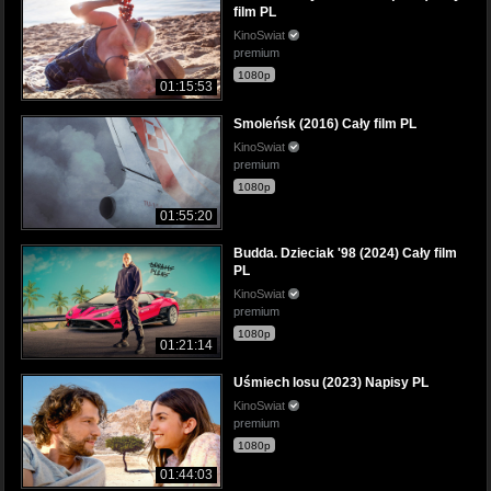
film PL
KinoSwiat
premium
1080p
01:15:53
Smoleńsk (2016) Cały film PL
KinoSwiat
premium
1080p
01:55:20
Budda. Dzieciak '98 (2024) Cały film
PL
KinoSwiat
premium
1080p
01:21:14
Uśmiech losu (2023) Napisy PL
KinoSwiat
premium
1080p
01:44:03