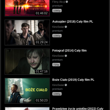
Filmy Akcji
premium
1080p
01:46:02
Autsajder (2018) Cały film PL
KinoSwiat
premium
1080p
01:29:24
Fotograf (2014) Cały film
KinoSwiat
premium
720p
01:47:16
Boże Ciało (2019) Cały film PL
KinoSwiat
premium
1080p
01:50:23
Prawdziwe życie aniołów (2022) Cały