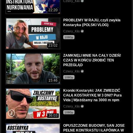
Cztery_Kilo
22:20
PROBLEMY W RAJU, czyli zwykła
Kostaryka {POLSKI VLOG}
Cztery_Kilo
1080p
23:02
ZAMKNĘLI MNIE NA CAŁY DZIEŃ!
CZAS W KOŃCU ZROBIĆ TEN
PRZEGLĄD
Cztery_Kilo
1080p
15:46
Kroniki Kostaryki: JAK ZWIEDZIĆ
CAŁĄ KOSTARYKĘ W 3 DNI? Pura
Vida | Wjeżdżamy na 3000 m npm
Cztery_Kilo
1080p
36:03
OPUSZCZONE BUDOWY, SAN JOSE
PEŁNE KONTRASTU I ŁAPÓWKA W