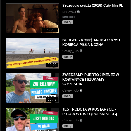
Szczęście świata (2016) Cały film PL
KinoSwiat
premium
1080p
01:38:19
BURGER ZA 500$, MANGO ZA 5$ I
KOBIECA PIŁKA NOŻNA
Cztery_Kilo
1080p
19:03
ZWIEDZAMY PUERTO JIMENEZ W
KOSTARYCE I SZUKAMY
SZCZĘŚCIA...
Cztery_Kilo
1080p
13:47
JEST ROBOTA W KOSTARYCE -
PRACA W RAJU {POLSKI VLOG}
Cztery_Kilo
1080p