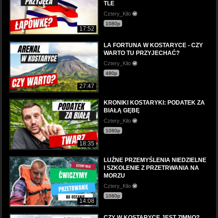
TLE
Cztery_Kilo
1080p
17:52
LA FORTUNA W KOSTARYCE - CZY
WARTO TU PRZYJECHAĆ?
Cztery_Kilo
480p
27:47
KRONIKI KOSTARYKI: PODATEK ZA
BIAŁĄ GĘBĘ
Cztery_Kilo
1080p
18:35
LUŹNE PRZEMYŚLENIA NIEDZIELNE
I SZKOLENIE Z PRZETRWANIA NA
MORZU
Cztery_Kilo
1080p
14:08
CZY W KOSTARYCE JEST ZIMNO?