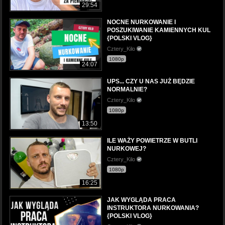
29:54
NOCNE NURKOWANIE I
POSZUKIWANIE KAMIENNYCH KUL
{POLSKI VLOG}
Cztery_Kilo
1080p
24:07
UPS... CZY U NAS JUŻ BĘDZIE
NORMALNIE?
Cztery_Kilo
1080p
13:50
ILE WAŻY POWIETRZE W BUTLI
NURKOWEJ?
Cztery_Kilo
1080p
16:25
JAK WYGLĄDA PRACA
INSTRUKTORA NURKOWANIA?
{POLSKI VLOG}