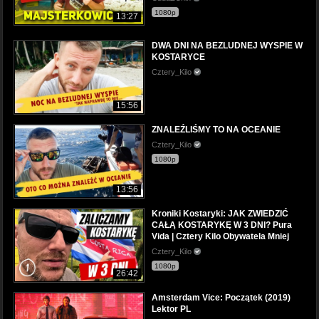
1080p
13:27
DWA DNI NA BEZLUDNEJ WYSPIE W
KOSTARYCE
Cztery_Kilo
15:56
ZNALEŹLIŚMY TO NA OCEANIE
Cztery_Kilo
1080p
13:56
Kroniki Kostaryki: JAK ZWIEDZIĆ
CAŁĄ KOSTARYKĘ W 3 DNI? Pura
Vida | Cztery Kilo Obywatela Mniej
Cztery_Kilo
1080p
26:42
Amsterdam Vice: Początek (2019)
Lektor PL