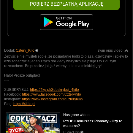
POBIERZ BEZPŁATNĄ APLIKACJĘ
Dodał:
Cztery_Kilo
zwiń opis video
Żebyście nie myśleli sobie, że posiadanie łódki to plaża, dziwczyny i śpiew to
dziś zobaczycie jeden z tych dni kiedy wszystko sie psuje i to z dużym
rozmachem. Bo przecież jak już wiemy - nie ma miekkiej gry!
Halo! Proszę oglądać!
----
SUBSKRYBUJ:
https://4kg.pl/Subskrybuj_4kilo
Facebook:
https://www.facebook.com/CzteryKilo
Instagram:
https://www.instagram.com/CzteryKilo/
Blog:
https://4kilo.pl
Następne wideo:
RYOBI Odkurzacz Pionowy - Czy to
ma sens?
CudaZChin