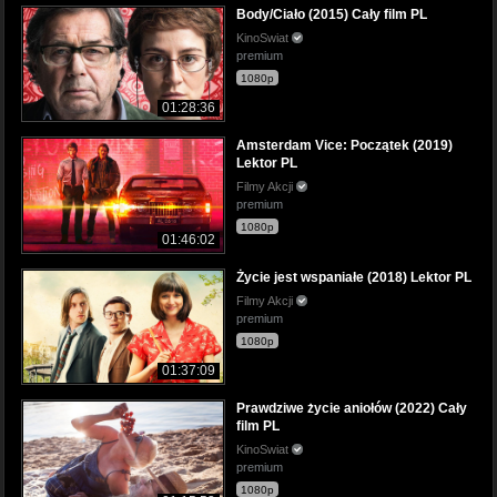
Body/Ciało (2015) Cały film PL
KinoSwiat
premium
1080p
01:28:36
Amsterdam Vice: Początek (2019)
Lektor PL
Filmy Akcji
premium
1080p
01:46:02
Życie jest wspaniałe (2018) Lektor PL
Filmy Akcji
premium
1080p
01:37:09
Prawdziwe życie aniołów (2022) Cały
film PL
KinoSwiat
premium
1080p