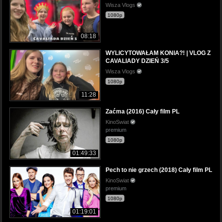
Wisza Vlogs
1080p
08:18
WYLICYTOWAŁAM KONIA?! | VLOG Z
CAVALIADY DZIEŃ 3/5
Wisza Vlogs
1080p
11:28
Zaćma (2016) Cały film PL
KinoSwiat
premium
1080p
01:49:33
Pech to nie grzech (2018) Cały film PL
KinoSwiat
premium
1080p
01:19:01