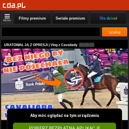
Filmy premium
Seriale premium
Dla dzieci
MENU
szukaj
URATOWAŁ JĄ Z OPRESJI | Vlog z Cavaliady
00:09:32
Aby móc oglądać na tym urządzeniu
POBIERZ BEZPŁATNĄ APLIKACJĘ