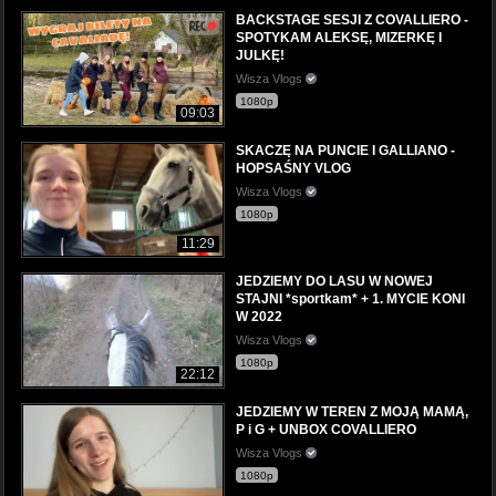
BACKSTAGE SESJI Z COVALLIERO -
SPOTYKAM ALEKSĘ, MIZERKĘ I
JULKĘ!
Wisza Vlogs
1080p
09:03
SKACZĘ NA PUNCIE I GALLIANO -
HOPSAŚNY VLOG
Wisza Vlogs
1080p
11:29
JEDZIEMY DO LASU W NOWEJ
STAJNI *sportkam* + 1. MYCIE KONI
W 2022
Wisza Vlogs
1080p
22:12
JEDZIEMY W TEREN Z MOJĄ MAMĄ,
P i G + UNBOX COVALLIERO
Wisza Vlogs
1080p