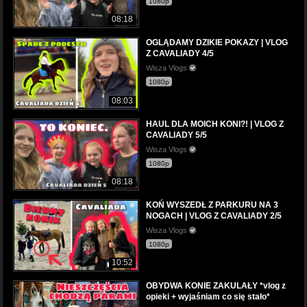
1080p
08:18
OGLĄDAMY DZIKIE POKAZY | VLOG
Z CAVALIADY 4/5
Wisza Vlogs
1080p
08:03
HAUL DLA MOICH KONI?! | VLOG Z
CAVALIADY 5/5
Wisza Vlogs
1080p
08:18
KOŃ WYSZEDŁ Z PARKURU NA 3
NOGACH | VLOG Z CAVALIADY 2/5
Wisza Vlogs
1080p
10:52
OBYDWA KONIE ZAKULAŁY *vlog z
opieki + wyjaśniam co się stało*