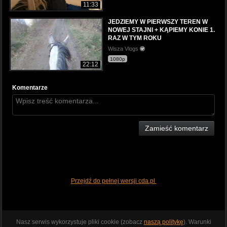
11:33
JEDZIEMY W PIERWSZY TEREN W
NOWEJ STAJNI + KĄPIEMY KONIE 1.
RAZ W TYM ROKU
Wisza Vlogs
1080p
22:12
Komentarze
Zamieść komentarz
Przejdź do pełnej wersji cda.pl
Nasz serwis wykorzystuje pliki cookie (zobacz
naszą politykę
). Warunki