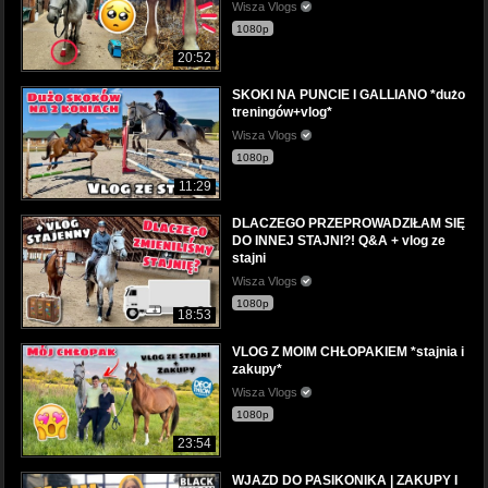
Wisza Vlogs
1080p
20:52
SKOKI NA PUNCIE I GALLIANO *dużo
treningów+vlog*
Wisza Vlogs
1080p
11:29
DLACZEGO PRZEPROWADZIŁAM SIĘ
DO INNEJ STAJNI?! Q&A + vlog ze
stajni
Wisza Vlogs
1080p
18:53
VLOG Z MOIM CHŁOPAKIEM *stajnia i
zakupy*
Wisza Vlogs
1080p
23:54
WJAZD DO PASIKONIKA | ZAKUPY I