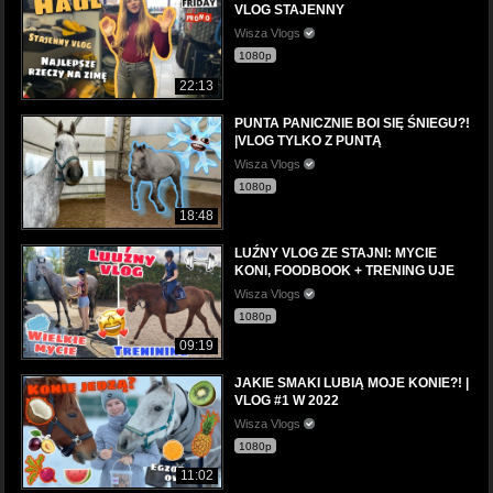
VLOG STAJENNY
Wisza Vlogs
1080p
22:13
PUNTA PANICZNIE BOI SIĘ ŚNIEGU?!
|VLOG TYLKO Z PUNTĄ
Wisza Vlogs
1080p
18:48
LUŹNY VLOG ZE STAJNI: MYCIE
KONI, FOODBOOK + TRENING UJE
Wisza Vlogs
1080p
09:19
JAKIE SMAKI LUBIĄ MOJE KONIE?! |
VLOG #1 W 2022
Wisza Vlogs
1080p
11:02