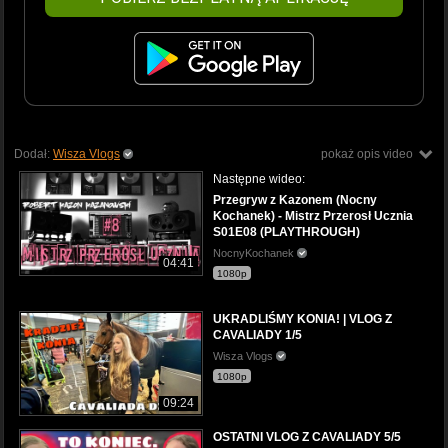
Dodał:
Wisza Vlogs
pokaż opis video
Następne wideo:
Przegryw z Kazonem (Nocny
Kochanek) - Mistrz Przerosł Ucznia
S01E08 (PLAYTHROUGH)
NocnyKochanek
04:41
1080p
UKRADLIŚMY KONIA! | VLOG Z
CAVALIADY 1/5
Wisza Vlogs
1080p
09:24
OSTATNI VLOG Z CAVALIADY 5/5