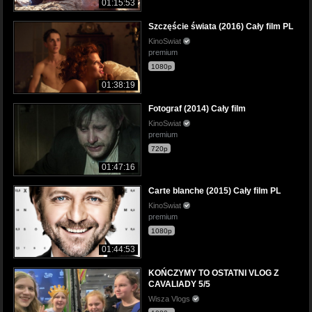
01:15:53
Szczęście świata (2016) Cały film PL
KinoSwiat
premium
1080p
01:38:19
Fotograf (2014) Cały film
KinoSwiat
premium
720p
01:47:16
Carte blanche (2015) Cały film PL
KinoSwiat
premium
1080p
01:44:53
KOŃCZYMY TO OSTATNI VLOG Z
CAVALIADY 5/5
Wisza Vlogs