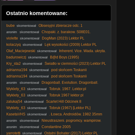
Ostatnio komentowane:
bube
Obsesyjni zbieracze odc. 1
skomentował
Chopaki. z. barakow. S08E01.
anonim
skomentował
Pieniadze. moga. mi. smoktac LEKTOR Ai
violette
DogMan (2023) Lektor PL
skomentował
kolaczyq
Lęk wysokości (2009) Lektor PL
skomentował
Olaf_Maciejewski
Inherent. Vice. Wada. ukryta.
skomentował
2014. Lektor.pl
badurowiczj
B@d Boys (1995)
skomentował
Kry_sta2
Światło w ciemności (2023) Lektor PL
skomentował
adrianna194
pod słońcem Toskanii
skomentował
adrianna194
pod słońcem Toskanii
skomentował
Dragonball. Evolution. Dragonball.
anonim
skomentował
Ewolucja. 2009. Lektor.pl
Wyklety_63
Tobruk. 1967. Lektor.pl
skomentował
Wyklety_63
Tobruk 1967 lektor pl
skomentował
zalukaj54
Scarlet Hill Odcinek 8
skomentował
Wyklety_63
Tobruk (1967) [Lektor PL]
skomentował
KasetaVHS
. Łowca. Androidów. 1982 35mm
skomentował
Skan LEKTOR PL
Nieustraszeni. pogromcy. wampirow.
anonim
skomentował
1967. Lektor.pl
Constantine 2005
anonim
skomentował
yarrotetti
Ostatni Bohater (2017) Lektor PL
skomentował