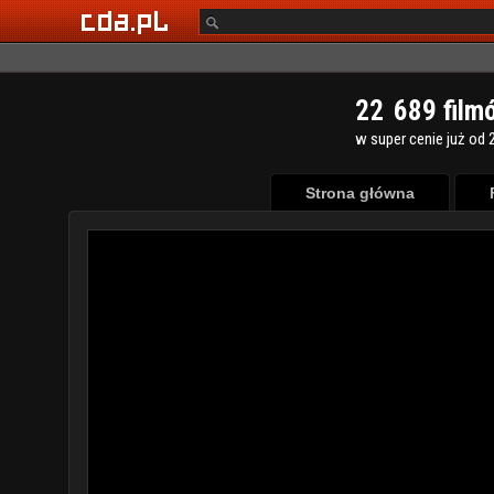
2
2
6
8
9
film
w super cenie już od 2
Strona główna