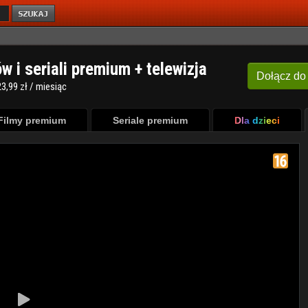
ów i seriali premium + telewizja
Dołącz
do
3,99 zł / miesiąc
Filmy premium
Seriale premium
Dla dzieci