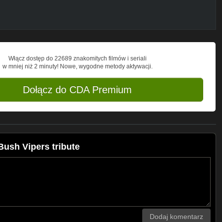
Włącz dostęp do 22689 znakomitych filmów i seriali
w mniej niż 2 minuty! Nowe, wygodne metody aktywacji.
Dołącz do CDA Premium
Bush Vipers tribute
Dodaj komentarz