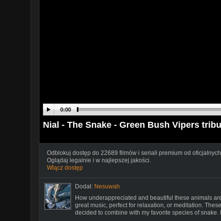
0:00
Nial - The Snake - Green Bush Vipers tribu
Odblokuj dostęp do 22689 filmów i seriali premium od oficjalnych
Oglądaj legalnie i w najlepszej jakości.
Włącz dostęp
Dodał:
Nesuwah
How underappreciated and beautiful these animals are
great music, perfect for relaxation, or meditation. Thes
decided to combine with my favorite species of snake. I