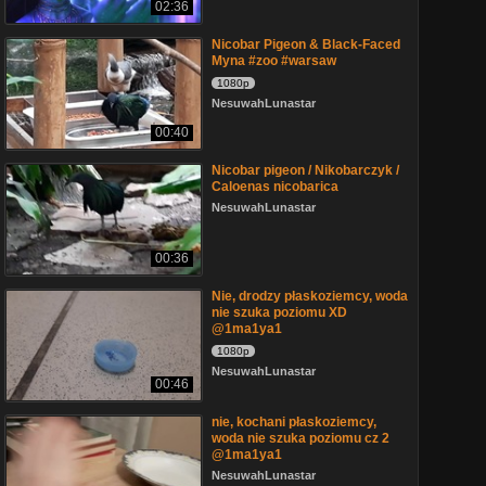
02:36
Nicobar Pigeon & Black-Faced
Myna #zoo #warsaw
1080p
NesuwahLunastar
00:40
Nicobar pigeon / Nikobarczyk /
Caloenas nicobarica
NesuwahLunastar
00:36
Nie, drodzy płaskoziemcy, woda
nie szuka poziomu XD
@1ma1ya1
1080p
NesuwahLunastar
00:46
nie, kochani płaskoziemcy,
woda nie szuka poziomu cz 2
@1ma1ya1
NesuwahLunastar