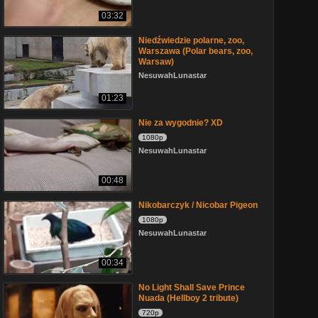
03:32
Niedźwiedzie polarne, zoo,
Warszawa (Polar bears, zoo,
Warsaw)
NesuwahLunastar
01:23
Nie za wygodnie? XD
1080p
NesuwahLunastar
00:48
Nikobarczyk / Nicobar Pigeon
1080p
NesuwahLunastar
00:34
No Light Shall Save Prince
Nuada (Hellboy 2 tribute)
720p