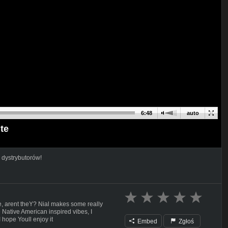
6:48
auto
te
 dystrybutorów!
, arent theY? Nial makes some really
e Native American inspired vibes, I
 hope Youll enjoy it
Embed
Zgłoś