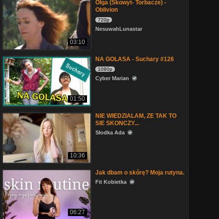
Olga (Skowyt- Torbacze) -
Oblivion
720p
NesuwahLunastar
03:10
NA GOLASA - Suchary #126
1080p
Cyber Marian
01:50
NIE WIEDZIALAM, ZE TAK TO
SIE SKONCZY...
Słodka Ada
10:36
Jak dbam o skórę? Moja rutyna.
Fit Kobietka
06:27