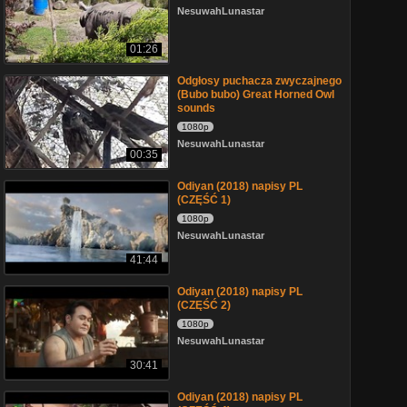
NesuwahLunastar
01:26
Odgłosy puchacza zwyczajnego
(Bubo bubo) Great Horned Owl
sounds
1080p
NesuwahLunastar
00:35
Odiyan (2018) napisy PL
(CZĘŚĆ 1)
1080p
NesuwahLunastar
41:44
Odiyan (2018) napisy PL
(CZĘŚĆ 2)
1080p
NesuwahLunastar
30:41
Odiyan (2018) napisy PL