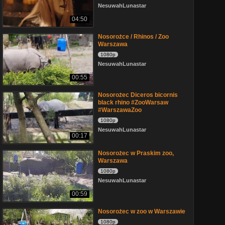
NesuwahLunastar
04:50
Nosorożce / Rhinos / Zoo
Warszawa
1080p
NesuwahLunastar
00:55
Nosorożec Diceros bicornis
black rhino #ZooWarsaw
#WarszawaZoo
1080p
NesuwahLunastar
00:17
Nosorożec w Praskim zoo,
Warszawa
1080p
NesuwahLunastar
00:59
Nosorożec w zoo w Warszawie
1080p