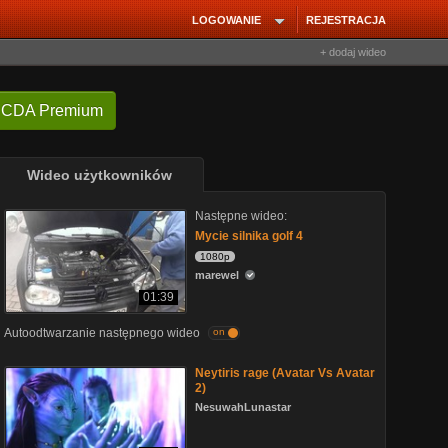
LOGOWANIE
REJESTRACJA
+ dodaj wideo
 CDA Premium
Wideo użytkowników
Następne wideo:
Mycie silnika golf 4
1080p
marewel
01:39
Autoodtwarzanie następnego wideo
on
Neytiris rage (Avatar Vs Avatar
2)
NesuwahLunastar