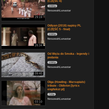
(CZĘŚĆ 4)
1080p
NesuwahLunastar
29:19
Odiyan (2018) napisy PL
(CZĘŚĆ 5 - finał)
1080p
NesuwahLunastar
26:34
Od Węża do Smoka - legendy i
podania
1080p
NesuwahLunastar
09:40
Olga (Howling - Marsupials)
tribute - Oblivion [lyrics
eng/tekst pl]
720p
NesuwahLunastar
03:10