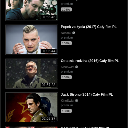
premium
1080p
01:56:46
Popek za życia (2017) Cały film PL
Netlook
premium
1080p
01:06:44
Ostatnia rodzina (2016) Cały film PL
KinoSwiat
premium
1080p
01:57:28
Jack Strong (2014) Cały Film PL
KinoSwiat
premium
1080p
02:02:37