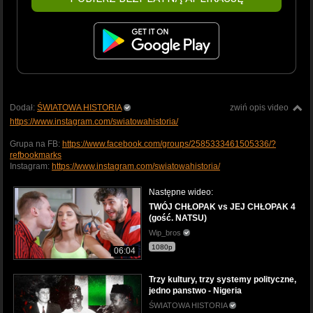
Dodał:
ŚWIATOWA HISTORIA
zwiń opis video
https://www.instagram.com/swiatowahistoria/
Grupa na FB:
https://www.facebook.com/groups/2585333461505336/?
refbookmarks
Instagram:
https://www.instagram.com/swiatowahistoria/
Następne wideo:
TWÓJ CHŁOPAK vs JEJ CHŁOPAK 4
(gość. NATSU)
Wip_bros
1080p
06:04
Trzy kultury, trzy systemy polityczne,
jedno panstwo - Nigeria
ŚWIATOWA HISTORIA