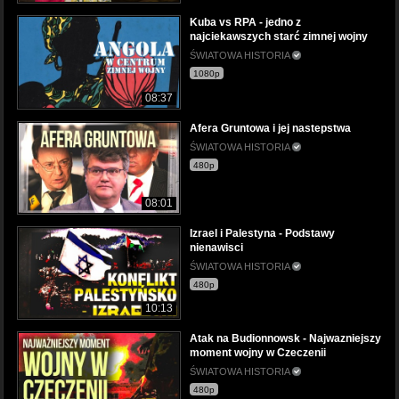
Kuba vs RPA - jedno z
najciekawszych starć zimnej wojny
ŚWIATOWA HISTORIA
1080p
08:37
Afera Gruntowa i jej nastepstwa
ŚWIATOWA HISTORIA
480p
08:01
Izrael i Palestyna - Podstawy
nienawisci
ŚWIATOWA HISTORIA
480p
10:13
Atak na Budionnowsk - Najwazniejszy
moment wojny w Czeczenii
ŚWIATOWA HISTORIA
480p