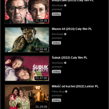
Body/Ciało (2015) Cały film PL
KinoSwiat
premium
1080p
01:28:36
Miasto 44 (2014) Cały film PL
KinoSwiat
premium
1080p
02:06:46
Śubuk (2022) Cały film PL
KinoSwiat
premium
1080p
01:47:00
Miłość od kuchni (2022) Lektor PL
Filmy Akcji
premium
1080p
01:29:08