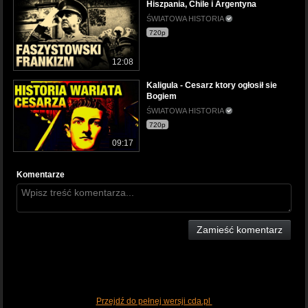
Hiszpania, Chile i Argentyna
ŚWIATOWA HISTORIA
720p
12:08
Kaligula - Cesarz ktory ogłosił sie
Bogiem
ŚWIATOWA HISTORIA
720p
09:17
Komentarze
Zamieść komentarz
Przejdź do pełnej wersji cda.pl