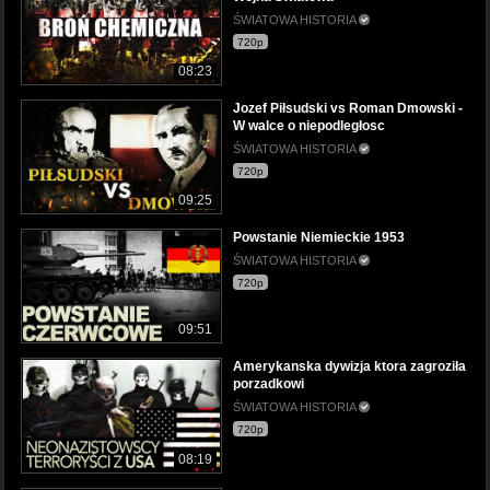
ŚWIATOWA HISTORIA
720p
08:23
Jozef Piłsudski vs Roman Dmowski -
W walce o niepodległosc
ŚWIATOWA HISTORIA
720p
09:25
Powstanie Niemieckie 1953
ŚWIATOWA HISTORIA
720p
09:51
Amerykanska dywizja ktora zagroziła
porzadkowi
ŚWIATOWA HISTORIA
720p
08:19