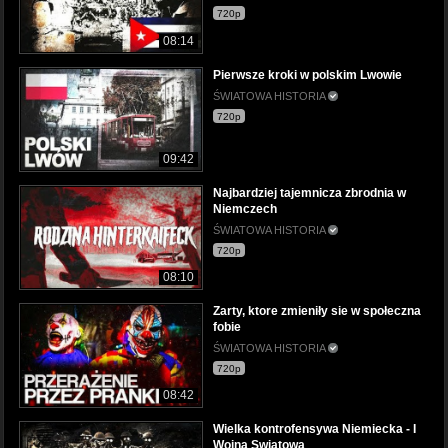
720p
08:14
Pierwsze kroki w polskim Lwowie
ŚWIATOWA HISTORIA
720p
09:42
Najbardziej tajemnicza zbrodnia w
Niemczech
ŚWIATOWA HISTORIA
720p
08:10
Zarty, ktore zmieniły sie w społeczna
fobie
ŚWIATOWA HISTORIA
720p
08:42
Wielka kontrofensywa Niemiecka - I
Wojna Swiatowa