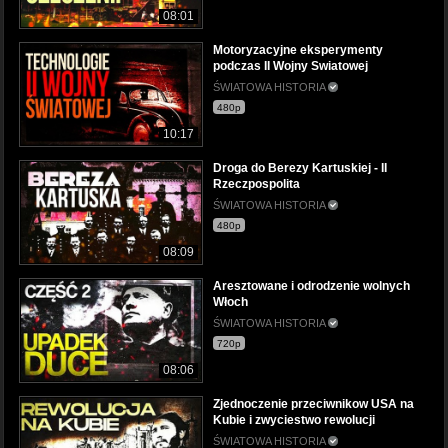
08:01
Motoryzacyjne eksperymenty
podczas II Wojny Swiatowej
ŚWIATOWA HISTORIA
480p
10:17
Droga do Berezy Kartuskiej - II
Rzeczpospolita
ŚWIATOWA HISTORIA
480p
08:09
Aresztowane i odrodzenie wolnych
Włoch
ŚWIATOWA HISTORIA
720p
08:06
Zjednoczenie przeciwnikow USA na
Kubie i zwyciestwo rewolucji
ŚWIATOWA HISTORIA