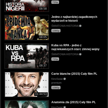
720p
08:58
Jedno z najbardziej zagadkowych
wydarzeń w historii
ŚWIATOWA HISTORIA
1080p
08:05
Kuba vs RPA - jedno z
najciekawszych starc zimnej wojny
ŚWIATOWA HISTORIA
720p
08:37
Carte blanche (2015) Cały film PL
KinoSwiat
premium
1080p
01:44:53
Anatomia zła (2015) Cały film PL
KinoSwiat