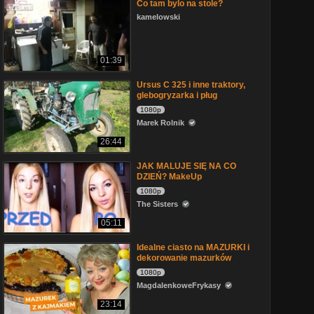
Co tam bylo na stole?
kamelowski
01:39
Ursus C 325 i inne traktory,
glebogryzarka i pług
1080p
Marek Rolnik
26:44
JAK MALUJE SIĘ NA CO
DZIEŃ? MakeUp
1080p
The Sisters
05:11
Idealne ciasto na MAZURKI i
dekorowanie mazurków
1080p
MagdalenkoweFrykasy
23:14