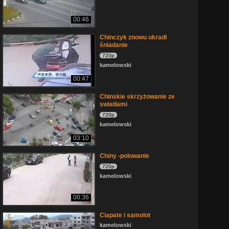
00:46
Chinczyk znowu ukradł
śniadanie
720p
kamelowski
00:47
Chinskie skrzyżowanie ze
swiatłami
720p
kamelowski
03:10
Chiny -polowanie
720p
kamelowski
00:36
Ciapate i samolot
kamelowski