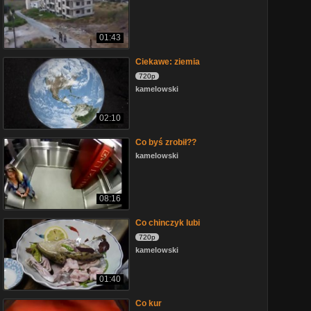
01:43
Ciekawe: ziemia
720p
kamelowski
02:10
Co byś zrobił??
kamelowski
08:16
Co chinczyk lubi
720p
kamelowski
01:40
Co kur