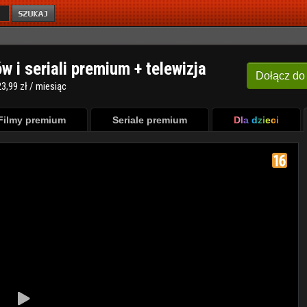
ów i seriali premium + telewizja
Dołącz
do
3,99 zł / miesiąc
Filmy premium
Seriale premium
Dla dzieci