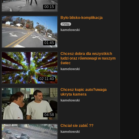
00:15
Było blisko-komplikacja
720p
kamelowski
01:45
Chcesz dobra dla wszystkich
ludzi oraz równowagi w naszym
świec
kamelowski
02:11:40
Chcesz kupic auto?uwaga
ukryta kamera
kamelowski
04:58
Chciał sie zabić ??
kamelowski