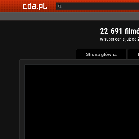
2
2
6
9
1
film
w super cenie już od 2
Strona główna