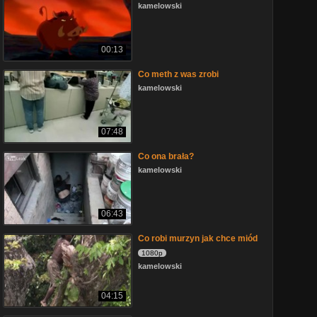
kamelowski
00:13
Co meth z was zrobi
kamelowski
07:48
Co ona brała?
kamelowski
06:43
Co robi murzyn jak chce miód
1080p
kamelowski
04:15