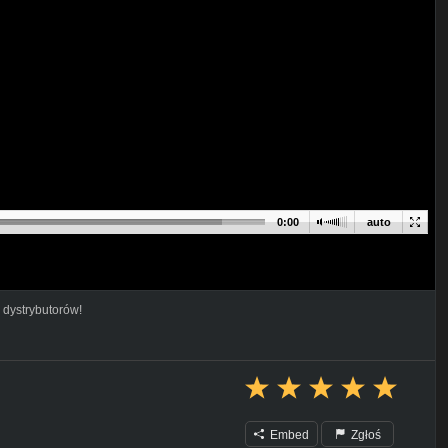
0:00
auto
 dystrybutorów!
Embed
Zgłoś