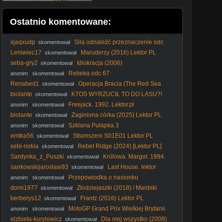
Ostatnio komentowane:
xjaqxudp
Sila odnaleźć przeznaczenie odc
skomentował
122
Leniwiec17
Maruderzy (2016) Lektor PL
skomentował
seba-gry2
Idiokracja (2006)
skomentował
Rebeka odc 67
anonim
skomentował
Renabed1
Operacja Bracia (The Red Sea
skomentował
Diving Resort2019) Lektor Pl 1080p.
biolante
KTOŚ WYRZUCIŁ TO DO LASU?!
skomentował
Spacer z Nelą i szokujące znalezisko!
Freejack. 1992. Lektor.pl
anonim
skomentował
biolante
Zaginiona córka (2025) Lektor PL
skomentował
Szklana Pułapka 3
anonim
skomentował
emtka56
Stłamszeni S01E01 Lektor PL
skomentował
sebi-nokia
RebeI Ridge (2024) [Lektor PL]
skomentował
Sardynka_z_Puszki
Królowa. Margot. 1994.
skomentował
Lektor.pl
sankowskijaroslaw93
Last House. lektor
skomentował
Przepowiodka o nasionku
anonim
skomentował
domi1977
Złodziejaszki (2018) / Manbiki
skomentował
Kazoku
berberys12
Frantz (2016) Lektor PL
skomentował
MotoGP Grand Prix Wielkiej Brytanii.
anonim
skomentował
SPRINT Polski komentarz 2026-08-08 16-45-26
elzbieta-kurylowicz
Dla niej wszystko (2008)
skomentował