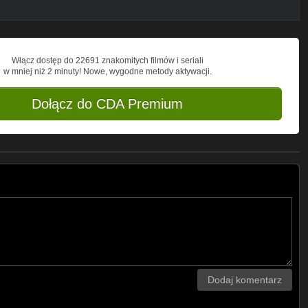
Włącz dostęp do 22691 znakomitych filmów i seriali
w mniej niż 2 minuty! Nowe, wygodne metody aktywacji.
Dołącz do CDA Premium
Dodaj komentarz