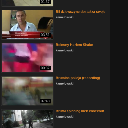
01:37
Bił dziewczyne dostał za swoje
kamelowski
03:51
Bolesny Harlem Shake
kamelowski
00:37
Brutalna policja (recording)
kamelowski
07:48
Brutal spinning kick knockout
kamelowski