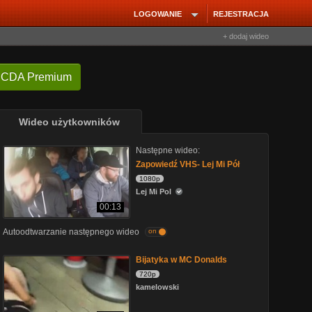
LOGOWANIE
REJESTRACJA
+ dodaj wideo
 CDA Premium
Wideo użytkowników
Następne wideo:
Zapowiedź VHS- Lej Mi Pół
1080p
Lej Mi Pol
00:13
Autoodtwarzanie następnego wideo
on
Bijatyka w MC Donalds
720p
kamelowski