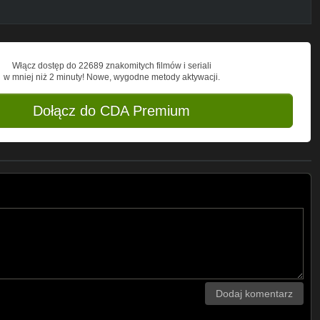
Włącz dostęp do 22689 znakomitych filmów i seriali
w mniej niż 2 minuty! Nowe, wygodne metody aktywacji.
Dołącz do CDA Premium
Dodaj komentarz