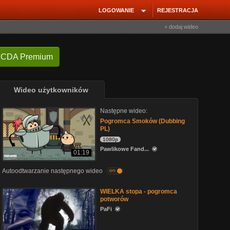
LOGOWANIE
REJESTRACJA
+ dodaj wideo
 CDA Premium
Wideo użytkowników
Następne wideo:
Pogromca Smoków (Dubbing
PL)
1080p
Pawlikowe Fand...
01:19
Autoodtwarzanie następnego wideo
on
WIELKA stopa - pogromca
potworów
PaFi