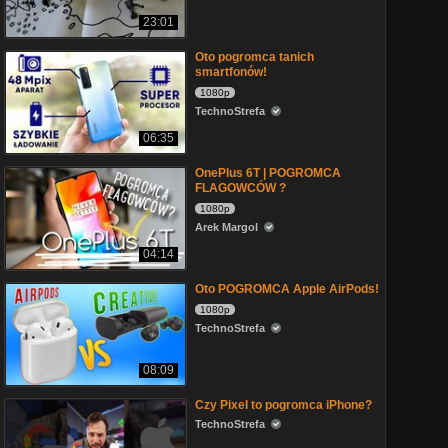
23:01
Oto pogromca tanich
smartfonów!
1080p
TechnoStrefa
06:35
OnePlus 6T | POGROMCA
FLAGOWCÓW ?
1080p
Arek Margol
04:14
Oto POGROMCA Apple AirPods!
1080p
TechnoStrefa
08:09
Czy Pixel to pogromca iPhone?
TechnoStrefa