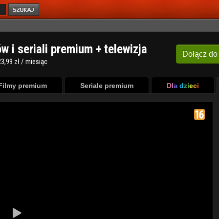
ów i seriali premium + telewizja
Dołącz
do
3,99 zł / miesiąc
Filmy premium
Seriale premium
Dla dzieci