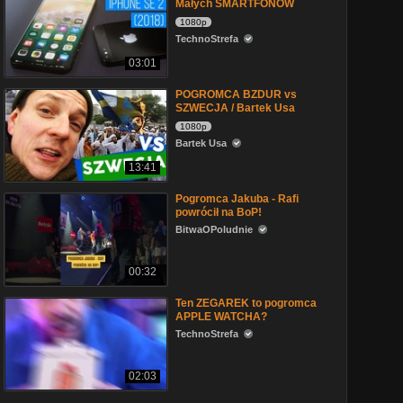
Małych SMARTFONÓW
1080p
TechnoStrefa
03:01
POGROMCA BZDUR vs
SZWECJA / Bartek Usa
1080p
Bartek Usa
13:41
Pogromca Jakuba - Rafi
powrócił na BoP!
BitwaOPoludnie
00:32
Ten ZEGAREK to pogromca
APPLE WATCHA?
TechnoStrefa
02:03