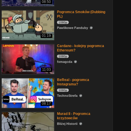
08:50
Pogromca Smoków (Dubbing
PL)
1080p
Pawlikowe Fanduby
01:19
Cardano - kolejny pogromca
Ethereum?
1080p
fxmagcda
11:03
BeReal - pogromca
Instagrama?
1080p
TechnoStrefa
08:17
Murad II - Pogromca
krzyżowców
Bliżej Historii