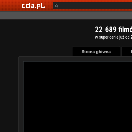
2
2
6
8
9
film
w super cenie już od 2
Strona główna