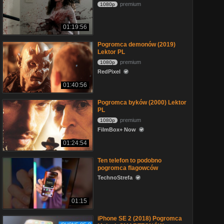
premium
1080p
01:19:56
Pogromca demonów (2019)
Lektor PL
premium
1080p
RedPixel
01:40:56
Pogromca byków (2000) Lektor
PL
premium
1080p
FilmBox+ Now
01:24:54
Ten telefon to podobno
pogromca flagowców
TechnoStrefa
01:15
iPhone SE 2 (2018) Pogromca