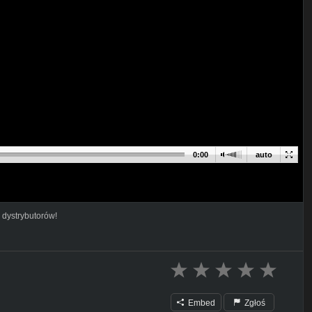
0:00
auto
 dystrybutorów!
Embed
Zgłoś