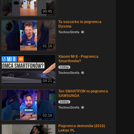
00:45
Ta suszarka to pogromca
Dysona
TechnoStrefa
01:16
Xiaomi Mi 8 - Pogromca
Smartfonów?
1080p
TechnoStrefa
04:21
Ten SMARTFON to pogromca
SAMSUNGA
1080p
TechnoStrefa
02:16
Pogromca demonów (2016)
Lektor PL