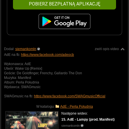
POBIERZ BEZPŁATNĄ APLIKACJĘ
Dodał:
siemankomln
zwiń opis video
AdE na fb:
https://www.facebook.com/adeocb
Wykonawca: AdE
Utwór: Wake Up [Remix]
Goście: De Goldfinger, Frenchy, Gallardo The Don
Muzyka: Manifest
Album: Perła Południa
Wydawca: SWAGmusic
SWAGmusic na fb:
https://www.facebook.com/SWAGmusicOfficial
W katalogu:
AdE - Perła Południa
Następne wideo:
15. AdE - Lampy (prod. Manifest)
siemankomln