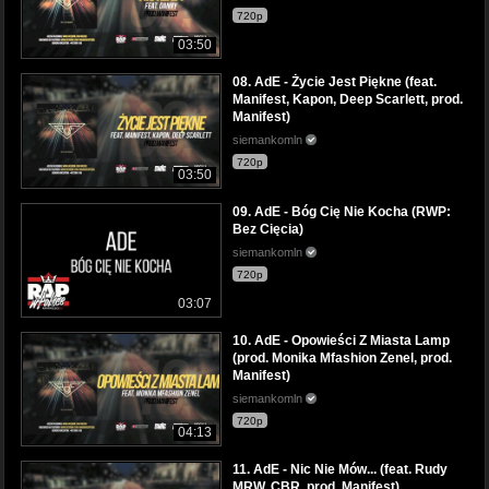
720p
03:50
08. AdE - Życie Jest Piękne (feat.
Manifest, Kapon, Deep Scarlett, prod.
Manifest)
siemankomln
720p
03:50
09. AdE - Bóg Cię Nie Kocha (RWP:
Bez Cięcia)
siemankomln
720p
03:07
10. AdE - Opowieści Z Miasta Lamp
(prod. Monika Mfashion Zenel, prod.
Manifest)
siemankomln
720p
04:13
11. AdE - Nic Nie Mów... (feat. Rudy
MRW, CBR, prod. Manifest)