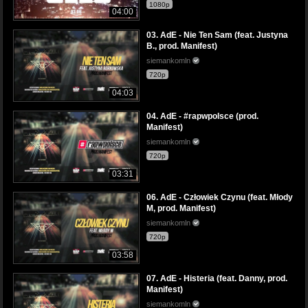
1080p
04:00
03. AdE - Nie Ten Sam (feat. Justyna
B., prod. Manifest)
siemankomln
720p
04:03
04. AdE - #rapwpolsce (prod.
Manifest)
siemankomln
720p
03:31
06. AdE - Człowiek Czynu (feat. Młody
M, prod. Manifest)
siemankomln
720p
03:58
07. AdE - Histeria (feat. Danny, prod.
Manifest)
siemankomln