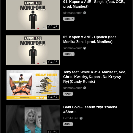
01. Kapon x AdE - Singiel (feat. OCB,
prod. Manifest)
siemankomln
1080p
03:46
05. Kapon x AdE - Upadek (feat.
Monika Zenel, prod. Manifest)
siemankomln
1080p
04:36
Tony feat. White KRST, Manifest, Ade,
Chris, Kwadry, Kapon - Na Krzywy
Ryj (Candy Remix)
siemankomln
720p
04:57
Gabi Gold - Jestem zbyt szalona
#Shorts
Box-Music
480p
00:59