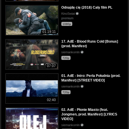
Odnajdę cię (2018) Cały film PL
KinoSwiat
premium
1080p
01:19:11
17. AdE - Blood Runs Cold [Bonus]
(prod. Manifest)
siemankomln
720p
07:07
01. AdE - Intro: Perła Południa (prod.
Manifest) [STREET VIDEO]
siemankomln
720p
02:40
02. AdE - Płonie Miasto (feat.
Jongmen, prod. Manifest) [LYRICS
VIDEO]
siemankomln