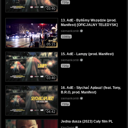
720p
03:40
13. AdE - Byliśmy Wszędzie (prod.
Manifest) [OFICJALNY TELEDYSK]
siemankomln
1080p
05:15
15. AdE - Lampy (prod. Manifest)
siemankomln
720p
03:40
16. AdE - Słychać Aplauz! (feat. Tony,
B.R.O, prod. Manifest)
siemankomln
720p
04:42
Jedna dusza (2023) Cały film PL
KinoSwiat