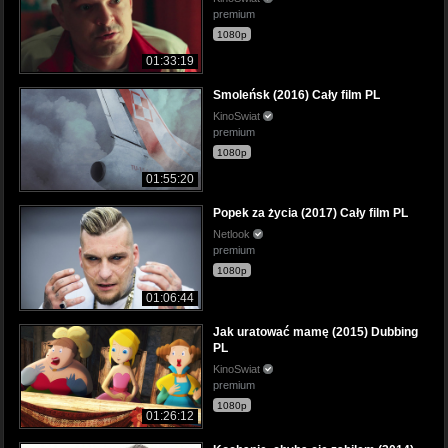
premium
1080p
01:33:19
Smoleńsk (2016) Cały film PL
KinoSwiat
premium
1080p
01:55:20
Popek za życia (2017) Cały film PL
Netlook
premium
1080p
01:06:44
Jak uratować mamę (2015) Dubbing
PL
KinoSwiat
premium
1080p
01:26:12