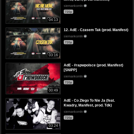
siemankomln
720p
04:13
12. AdE - Czasem Tak (prod. Manifest)
siemankomln
720p
03:16
AdE - #rapwpolsce (prod. Manifest)
[SNIPP]
siemankomln
720p
00:49
AdE - Co Złego To Nie Ja (feat.
Kwadry, Manifest, prod. Tdk)
siemankomln
720p
03:24