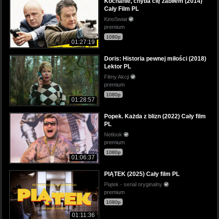
Kochanie, chyba cię zabiłem (2014)
Cały Film PL
KinoSwiat
premium
1080p
01:27:19
Doris: Historia pewnej miłości (2018)
Lektor PL
Filmy Akcji
premium
1080p
01:28:57
Popek. Każda z blizn (2022) Cały film
PL
Netlook
premium
1080p
01:06:37
PIĄTEK (2025) Cały film PL
Piątek - serial oryginalny
premium
1080p
01:11:36