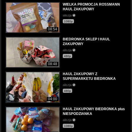
WIELKA PROMOCJA ROSSMANN
HAUL ZAKUPOWY
aliszja
1080p
08:54
BIEDRONKA SKLEP I HAUL
ZAKUPOWY
aliszja
480p
08:48
HAUL ZAKUPOWY Z
SUPERMARKETU BIEDRONKA
aliszja
480p
04:00
HAUL ZAKUPOWY BIEDRONKA plus
NIESPODZIANKA
aliszja
1080p