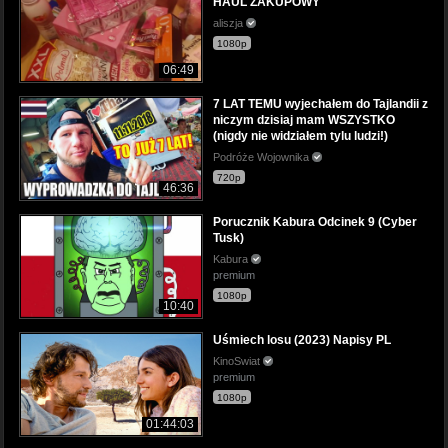
HAUL ZAKUPOWY
aliszja
1080p
06:49
7 LAT TEMU wyjechałem do Tajlandii z
niczym dzisiaj mam WSZYSTKO
(nigdy nie widziałem tylu ludzi!)
Podróże Wojownika
720p
46:36
Porucznik Kabura Odcinek 9 (Cyber
Tusk)
Kabura
premium
1080p
10:40
Uśmiech losu (2023) Napisy PL
KinoSwiat
premium
1080p
01:44:03