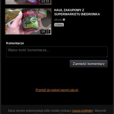
03:55
HAUL ZAKUPOWY Z
SUPERMARKETU BIEDRONKA
aliszja
1080p
08:15
Komentarze
Zamieść komentarz
Przejdź do pełnej wersji cda.pl
Nasz serwis wykorzystuje pliki cookie (zobacz
naszą politykę
). Warunki