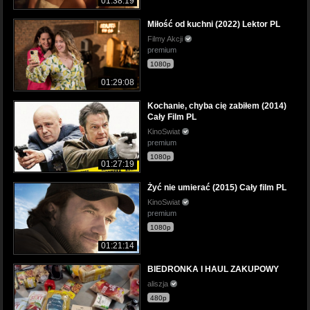
01:38:19
Miłość od kuchni (2022) Lektor PL
Filmy Akcji
premium
1080p
01:29:08
Kochanie, chyba cię zabiłem (2014)
Cały Film PL
KinoSwiat
premium
1080p
01:27:19
Żyć nie umierać (2015) Cały film PL
KinoSwiat
premium
1080p
01:21:14
BIEDRONKA I HAUL ZAKUPOWY
aliszja
480p