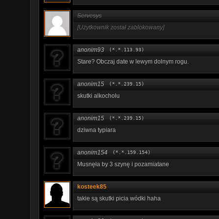
Servesys
[Użytkownik został zablokowany]
anonim93
(*.*.113.93)
Stare? Obczaj date w lewym dolnym rogu.
anonim15
(*.*.239.15)
skutki alkocholu
anonim15
(*.*.239.15)
dziwna typiara
anonim154
(*.*.159.154)
Musnęła by 3 szynę i pozamiatane
kosteek85
takie są skutki picia wódki haha