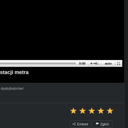
0:00
auto
stacji metra
 dystrybutorów!
Embed
Zgłoś