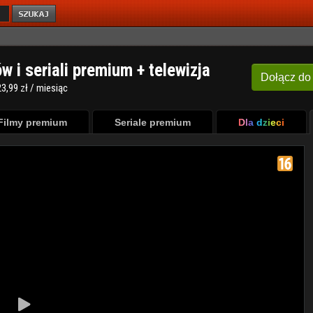
ów i seriali premium + telewizja
Dołącz
do
3,99 zł / miesiąc
Filmy premium
Seriale premium
Dla dzieci