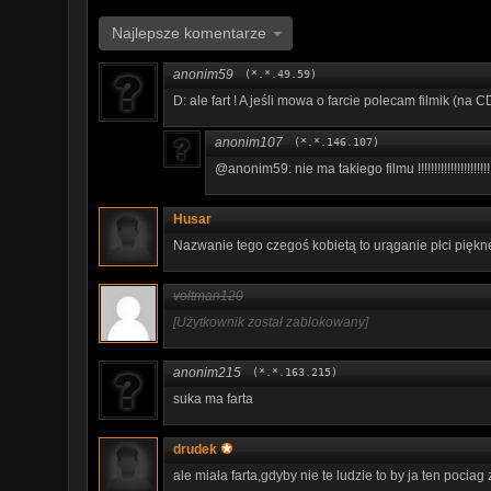
Najlepsze komentarze
anonim59
(*.*.49.59)
D: ale fart ! A jeśli mowa o farcie polecam filmik (na 
anonim107
(*.*.146.107)
@anonim59: nie ma takiego filmu !!!!!!!!!!!!!!!!!!!!!!
Husar
Nazwanie tego czegoś kobietą to urąganie płci piękne
voltman120
[Użytkownik został zablokowany]
anonim215
(*.*.163.215)
suka ma farta
drudek
ale miała farta,gdyby nie te ludzie to by ja ten pocia