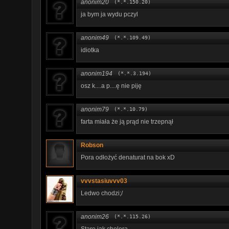
anonim20
(*.*.150.20)
ja bym ja wydu pczyl
anonim49
(*.*.109.49)
idiotka
anonim194
(*.*.3.194)
osz k....a p....ę nie piję
anonim79
(*.*.10.79)
farta miała że ją prąd nie trzepnął
Robson
Pora odłożyć denaturat na bok xD
vvvstasiuvvv03
Ledwo chodzi;/
anonim26
(*.*.115.26)
Stare jak cholera...