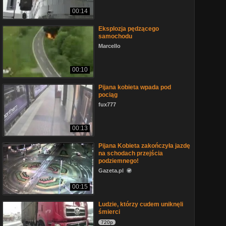
00:14
Eksplozja pędzącego
samochodu
Marcello
00:10
Pijana kobieta wpada pod
pociąg
fux777
00:13
Pijana Kobieta zakończyła jazdę
na schodach przejścia
podziemnego!
Gazeta.pl
00:15
Ludzie, którzy cudem uniknęli
śmierci
720p