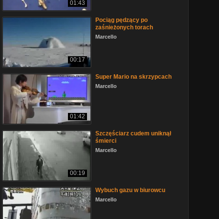
01:43
Pociąg pędzący po
zaśnieżonych torach
Marcello
00:17
Super Mario na skrzypcach
Marcello
01:42
Szczęściarz cudem uniknął
śmierci
Marcello
00:19
Wybuch gazu w biurowcu
Marcello