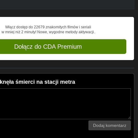
Włącz dostęp do 22679 znakomitych filmów i seriali
w mniej niż 2 minuty! Nowe, wygodne metody aktywacji.
Dołącz do CDA Premium
nęła śmierci na stacji metra
Dodaj komentarz