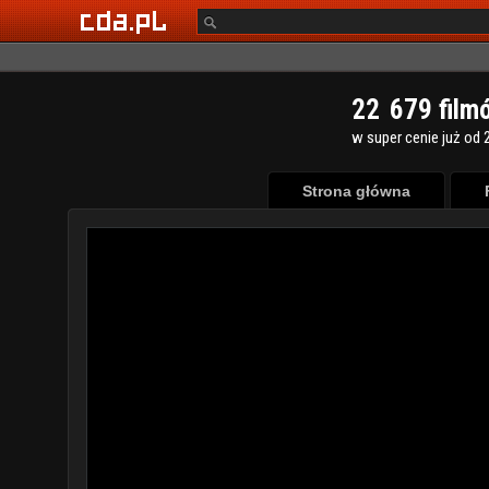
2
2
6
7
9
film
w super cenie już od 2
Strona główna