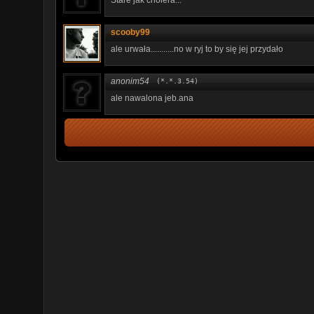
scooby99
ale urwała...........no w ryj to by się jej przydało
anonim54
(*.*.3.54)
ale nawalona jeb.ana