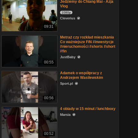
Jedziemy do Chiang Mai - Azja
Vlog
1080p
Cleverius
09:31
Metraż czy rozkład mieszkania
Co ważniejsze FiN #inwestycje
#nieruchomości #shorts #short
#fin
JustBaby
00:55
Adamek o współpracy z
Andrzejem Wasilewskim
Sport.pl
00:56
4 obiady w 15 minut / lunchboxy
Marsia
00:52