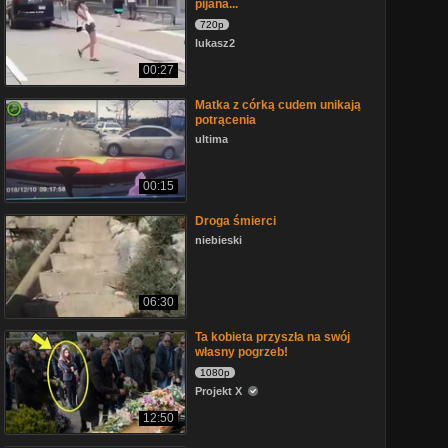
pijana...
720p
lukasz2
00:27
Matka z córką cudem unikają
potrącenia
ultima
00:15
Droga śmierci
niebieski
06:30
Ta kobieta przyszła na swój
własny pogrzeb!
1080p
Projekt X
12:50