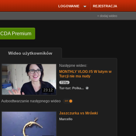
LOGOWANIE
REJESTRACJA
+ dodaj wideo
 CDA Premium
Wideo użytkowników
Następne wideo:
MONTHLY VLOG #5 W lutym w
Turcji nie ma nudy
720p
Tur-tur: Polka...
23:12
Autoodtwarzanie następnego wideo
on
Jaszczurka vs Mrówki
Marcello