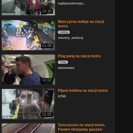
najlepszekompi...
02:30
Mężczyzna mdleje na stacji
metra
1080p
smutny_andrzej
01:08
Ping pong na stacji metra
720p
adaswawa
01:02
Pijana kobieta na stacji metra
k750i
01:05
Tymczasem na stacji metra.
Pewien nietypowy pasażer