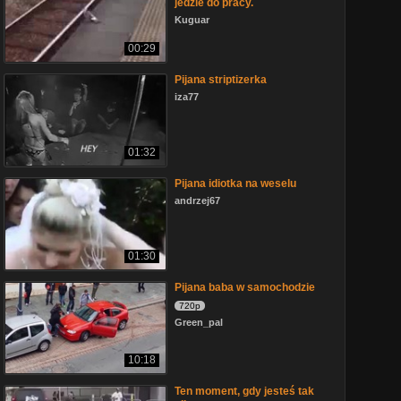
jedzie do pracy.
Kuguar
00:29
Pijana striptizerka
iza77
01:32
Pijana idiotka na weselu
andrzej67
01:30
Pijana baba w samochodzie
720p
Green_pal
10:18
Ten moment, gdy jesteś tak