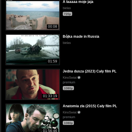
A łaaaaa moje jaja
bielas
720p
00:08
Bójka made in Russia
bielas
01:59
Jedna dusza (2023) Cały film PL
KinoSwiat
premium
1080p
01:33:19
Anatomia zła (2015) Cały film PL
KinoSwiat
premium
1080p
01:56:46