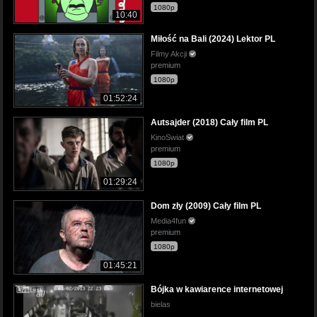
1080p
10:40
Miłość na Bali (2024) Lektor PL
Filmy Akcji
premium
1080p
01:52:24
Autsajder (2018) Cały film PL
KinoSwiat
premium
1080p
01:29:24
Dom zły (2009) Cały film PL
Media4fun
premium
1080p
01:45:21
Bójka w kawiarence internetowej
bielas