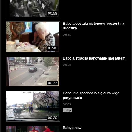
00:58
Babcia dostała nietypowy prezent na
urodziny
bielas
01:40
Babcia straciła panowanie nad autem
bielas
00:33
Babci nie spodobało się auto więc
porysowała
bielas
720p
00:20
Baby show