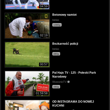
04:59
Betonowy namiot
bielas
1080p
02:19
Bezkarność policji
bielas
480p
00:57
Pal Hajs TV - 125 - Poleski Park
Narodowy
WuwunioTV
480p
01:59:58
OD INSTAGRAMA DO NOWEJ
KUCHNI