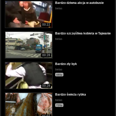
Bardzo dziwna akcja w autobusie
bielas
00:22
Bardzo szczęśliwa kobieta w Tajwanie
bielas
00:28
Bardzo zły byk
bielas
480p
00:28
Bardzo świeża rybka
bielas
720p