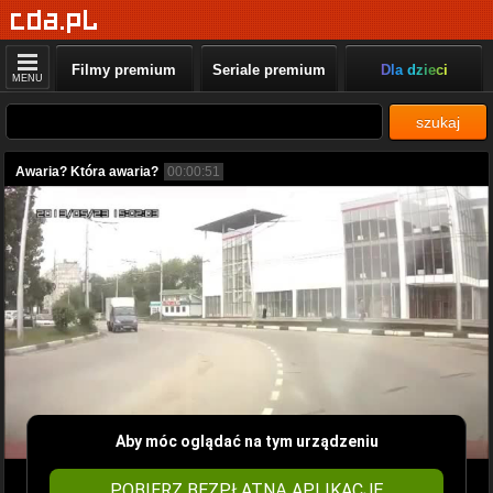
Filmy premium
Seriale premium
Dla dzieci
MENU
szukaj
Awaria? Która awaria?
00:00:51
Aby móc oglądać na tym urządzeniu
POBIERZ BEZPŁATNĄ APLIKACJĘ