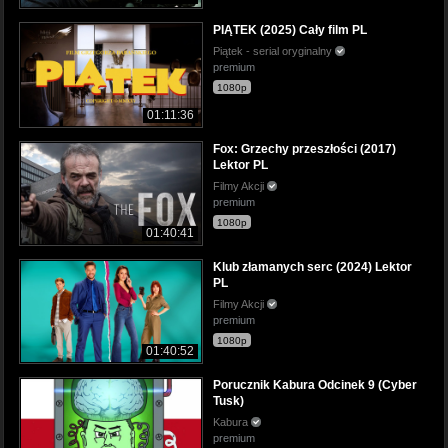
PIĄTEK (2025) Cały film PL
Piątek - serial oryginalny
premium
1080p
01:11:36
Fox: Grzechy przeszłości (2017)
Lektor PL
Filmy Akcji
premium
1080p
01:40:41
Klub złamanych serc (2024) Lektor
PL
Filmy Akcji
premium
1080p
01:40:52
Porucznik Kabura Odcinek 9 (Cyber
Tusk)
Kabura
premium