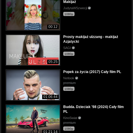
Makijaż
JudytaWSzwecji
1080p
00:12
Prosty makijaż ulzzang - makijaż
Azjatycki
SAGI
1080p
05:25
Popek za życia (2017) Cały film PL
Netlook
premium
1080p
01:06:44
Budda. Dzieciak '98 (2024) Cały film
PL
KinoSwiat
premium
1080p
01:21:14