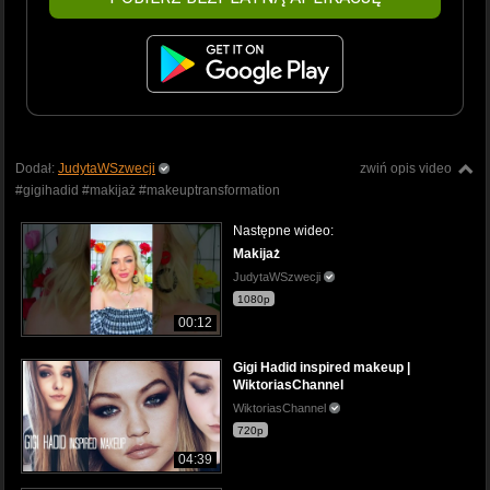
Dodał:
JudytaWSzwecji
zwiń opis video
#gigihadid #makijaż #makeuptransformation
Następne wideo:
Makijaż
JudytaWSzwecji
1080p
00:12
Gigi Hadid inspired makeup |
WiktoriasChannel
WiktoriasChannel
720p
04:39