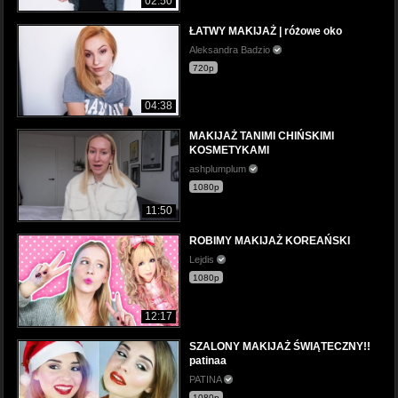
02:50
ŁATWY MAKIJAŻ | różowe oko
Aleksandra Badzio
720p
04:38
MAKIJAŻ TANIMI CHIŃSKIMI
KOSMETYKAMI
ashplumplum
1080p
11:50
ROBIMY MAKIJAŻ KOREAŃSKI
Lejdis
1080p
12:17
SZALONY MAKIJAŻ ŚWIĄTECZNY!!
patinaa
PATINA
1080p