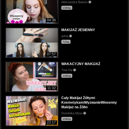
Aleksandra Badzio
1080p
04:36
MAKIJAŻ JESIENNY
adria
720p
07:57
WAKACYJNY MAKIJAŻ
Tina Ha
1080p
11:32
Cały Makijaż Żółtymi
KosmetykamiWyzwanieWiosenny
Makijaż na Żółto
Dominika Mizia
1080p
22:17