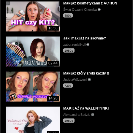
Makijaż kosmetykami z ACTION
Świat Oczami Chomika
480p
16:58
Jaki makijaż na siłownię?
zaburzeniafikcji
1080p
02:44
Makijaż który zrobi każdy !!
JudytaWSzwecji
720p
14:20
MAKIJAŻ na WALENTYNKI
Aleksandra Badzio
1080p