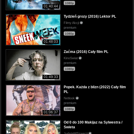
1080p
01:40:44
Tydzień grozy (2016) Lektor PL
Filmy Akcji
premium
1080p
01:48:03
Zaćma (2016) Cały film PL
KinoSwiat
premium
1080p
01:49:33
Popek. Każda z blizn (2022) Cały film
PL
Netlook
premium
1080p
01:06:37
Od 0 do 100 Makijaz na Sylwestra /
Swieta
JudytaWSzwecji