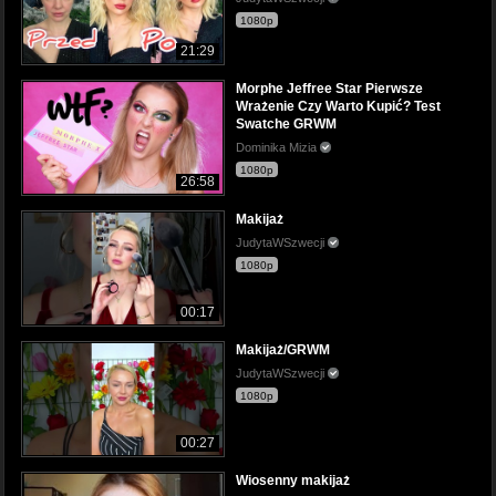
1080p
21:29
Morphe Jeffree Star Pierwsze
Wrażenie Czy Warto Kupić? Test
Swatche GRWM
Dominika Mizia
1080p
26:58
Makijaż
JudytaWSzwecji
1080p
00:17
Makijaż/GRWM
JudytaWSzwecji
1080p
00:27
Wiosenny makijaż