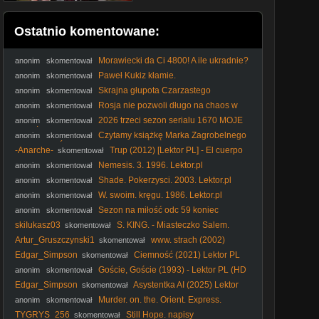
Ostatnio komentowane:
Morawiecki da Ci 4800! A ile ukradnie?
anonim
skomentował
#RozwójPlus #PiStoMafia #Kaczyński #Nawrocki #polityka
Paweł Kukiz kłamie.
anonim
skomentował
Skrajna głupota Czarzastego
anonim
skomentował
Rosja nie pozwoli długo na chaos w
anonim
skomentował
Polsce! #Putin #Kaczyński #Rosja #PiS #Tusk #polityka
2026 trzeci sezon serialu 1670 MOJE
anonim
skomentował
WRAŻENIA dr Piotr Napierała
Czytamy książkę Marka Zagrobelnego
anonim
skomentował
POKOCHAĆ PIS polecam!
-Anarche-
Trup (2012) [Lektor PL] - El cuerpo
skomentował
Nemesis. 3. 1996. Lektor.pl
anonim
skomentował
Shade. Pokerzysci. 2003. Lektor.pl
anonim
skomentował
W. swoim. kręgu. 1986. Lektor.pl
anonim
skomentował
Sezon na miłość odc 59 koniec
anonim
skomentował
skiIukasz03
S. KING. - Miasteczko Salem.
skomentował
(1979) napisy
Artur_Gruszczynski1
www. strach (2002)
skomentował
Edgar_Simpson
Ciemność (2021) Lektor PL
skomentował
Goście, Goście (1993) - Lektor PL (HD
anonim
skomentował
1080p + Poprawiony dźwięk)
Edgar_Simpson
Asystentka AI (2025) Lektor
skomentował
PL
Murder. on. the. Orient. Express.
anonim
skomentował
Morderstwo. w. Orient. Expressie. 2017. Lektor.pl
TYGRYS_256
Still Hope. napisy
skomentował