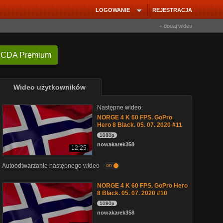
LOGOWANIE
REJESTRACJA
+ dodaj wideo
 CDA Premium
Wideo użytkowników
Następne wideo:
NORGE 4 K 60 FPS. GoPro
Hero 8 Black. 05. 07. 2020 #11
1080p
nowakarek358
12:25
Autoodtwarzanie następnego wideo
on
NORGE 4 K 60 FPS. GoPro Hero
8 Black. 05. 07. 2020 #10
1080p
nowakarek358