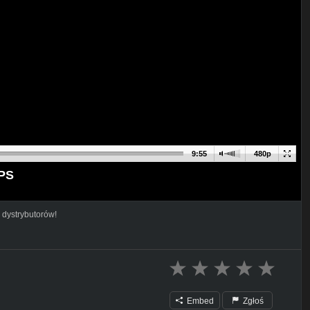
9:55
480p
FPS
 dystrybutorów!
Embed
Zgłoś