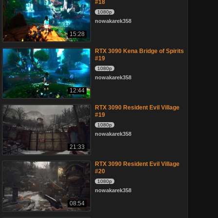
#18
1080p
nowakarek358
15:28
RTX 3090 Kena Bridge of Spirits
#19
1080p
nowakarek358
12:44
RTX 3090 Resident Evil Village
#19
1080p
nowakarek358
21:33
RTX 3090 Resident Evil Village
#20
1080p
nowakarek358
08:54