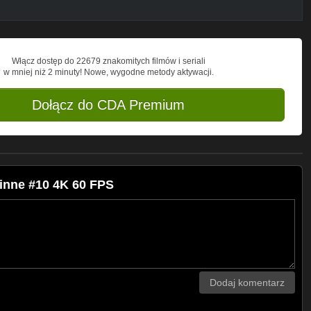
Włącz dostęp do 22679 znakomitych filmów i seriali
w mniej niż 2 minuty! Nowe, wygodne metody aktywacji.
Dołącz do CDA Premium
inne #10 4K 60 FPS
Dodaj komentarz