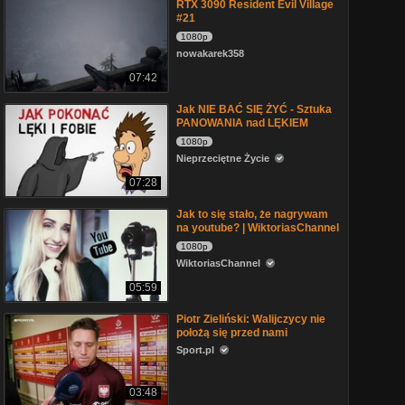
RTX 3090 Resident Evil Village
#21
1080p
nowakarek358
07:42
Jak NIE BAĆ SIĘ ŻYĆ - Sztuka
PANOWANIA nad LĘKIEM
1080p
Nieprzeciętne Życie
07:28
Jak to się stało, że nagrywam
na youtube? | WiktoriasChannel
1080p
WiktoriasChannel
05:59
Piotr Zieliński: Walijczycy nie
położą się przed nami
Sport.pl
03:48