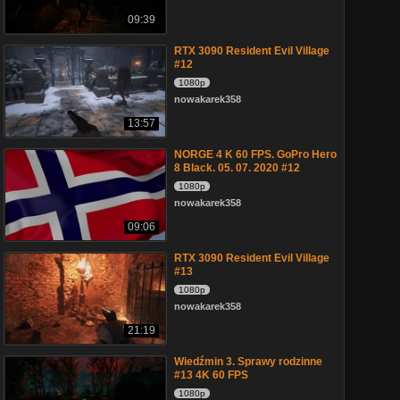
09:39
RTX 3090 Resident Evil Village
#12
1080p
nowakarek358
13:57
NORGE 4 K 60 FPS. GoPro Hero
8 Black. 05. 07. 2020 #12
1080p
nowakarek358
09:06
RTX 3090 Resident Evil Village
#13
1080p
nowakarek358
21:19
Wiedźmin 3. Sprawy rodzinne
#13 4K 60 FPS
1080p