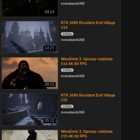
nowakarek358
09:23
RTX 3090 Resident Evil Village
#14
1080p
nowakarek358
14:27
Wiedźmin 3. Sprawy rodzinne
#14 4K 60 FPS
1080p
nowakarek358
28:21
RTX 3090 Resident Evil Village
#15
1080p
nowakarek358
05:12
Wiedźmin 3. Sprawy rodzinne
#15 4K 60 FPS