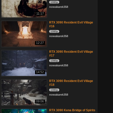
1080p
nowakarek358
11:17
RTX 3090 Resident Evil Village
#16
1080p
nowakarek358
12:27
RTX 3090 Resident Evil Village
#17
1080p
nowakarek358
14:52
RTX 3090 Resident Evil Village
#18
1080p
nowakarek358
09:06
RTX 3090 Kena Bridge of Spirits