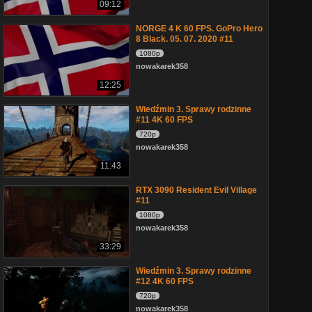
09:12
NORGE 4 K 60 FPS. GoPro Hero
8 Black. 05. 07. 2020 #11
1080p
nowakarek358
12:25
Wiedźmin 3. Sprawy rodzinne
#11 4K 60 FPS
720p
nowakarek358
11:43
RTX 3090 Resident Evil Village
#11
1080p
nowakarek358
33:29
Wiedźmin 3. Sprawy rodzinne
#12 4K 60 FPS
720p
nowakarek358