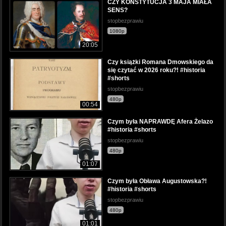
CZY KONSTYTUCJA 3 MAJA MIAŁA
SENS?
stopbezprawiu
1080p
20:05
Czy książki Romana Dmowskiego da
się czytać w 2026 roku?! #historia
#shorts
stopbezprawiu
480p
00:54
Czym była NAPRAWDĘ Afera Żelazo
#historia #shorts
stopbezprawiu
480p
01:07
Czym była Obława Augustowska?!
#historia #shorts
stopbezprawiu
480p
01:01