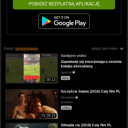
POBIERZ BEZPŁATNĄ APLIKACJĘ
Dodał:
stopbezprawiu
pokaż opis video
Następne wideo:
Zapowiada się emocjonująca ostatnia
kolejka ekstraklasy
Sport.pl
480p
00:13
Szczęście świata (2016) Cały film PL
KinoSwiat
premium
1080p
01:38:19
Odnajdę cię (2018) Cały film PL