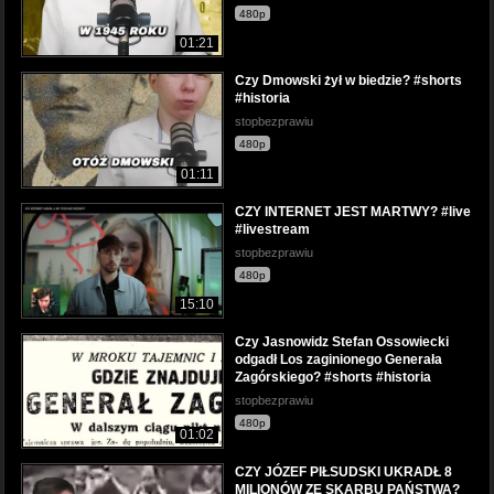
480p
01:21
Czy Dmowski żył w biedzie? #shorts
#historia
stopbezprawiu
480p
01:11
CZY INTERNET JEST MARTWY? #live
#livestream
stopbezprawiu
480p
15:10
Czy Jasnowidz Stefan Ossowiecki
odgadł Los zaginionego Generała
Zagórskiego? #shorts #historia
stopbezprawiu
480p
01:02
CZY JÓZEF PIŁSUDSKI UKRADŁ 8
MILIONÓW ZE SKARBU PAŃSTWA?