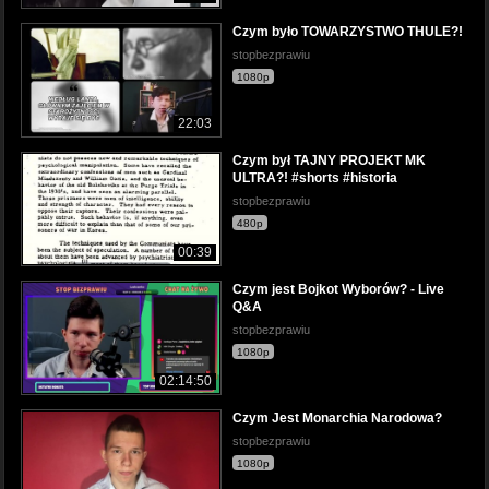
Czym było TOWARZYSTWO THULE?!
stopbezprawiu
1080p
22:03
Czym był TAJNY PROJEKT MK
ULTRA?! #shorts #historia
stopbezprawiu
480p
00:39
Czym jest Bojkot Wyborów? - Live
Q&A
stopbezprawiu
1080p
02:14:50
Czym Jest Monarchia Narodowa?
stopbezprawiu
1080p