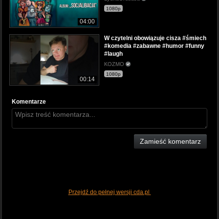
1080p
04:00
W czytelni obowiązuje cisza #śmiech
#komedia #zabawne #humor #funny
#laugh
KOZMO
1080p
00:14
Komentarze
Zamieść komentarz
Przejdź do pełnej wersji cda.pl