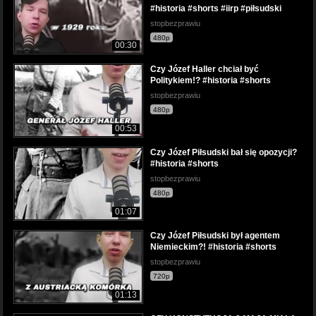
#historia #shorts #iirp #piłsudski
stopbezprawiu
480p
00:30
Czy Józef Haller chciał być
Politykiem!? #historia #shorts
stopbezprawiu
480p
00:53
Czy Józef Piłsudski bał się opozycji?
#historia #shorts
stopbezprawiu
480p
01:07
Czy Józef Piłsudski był agentem
Niemieckim?! #historia #shorts
stopbezprawiu
720p
01:13