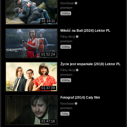
KinoSwiat
premium
1080p
01:19:11
Miłość na Bali (2024) Lektor PL
Filmy Akcji
premium
1080p
01:52:24
Życie jest wspaniałe (2018) Lektor PL
Filmy Akcji
premium
1080p
01:37:09
Fotograf (2014) Cały film
KinoSwiat
premium
720p
01:47:16