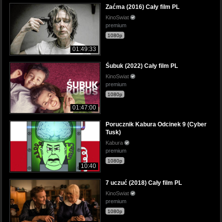
Zaćma (2016) Cały film PL
KinoSwiat
premium
1080p
01:49:33
Śubuk (2022) Cały film PL
KinoSwiat
premium
1080p
01:47:00
Porucznik Kabura Odcinek 9 (Cyber
Tusk)
Kabura
premium
1080p
10:40
7 uczuć (2018) Cały film PL
KinoSwiat
premium
1080p