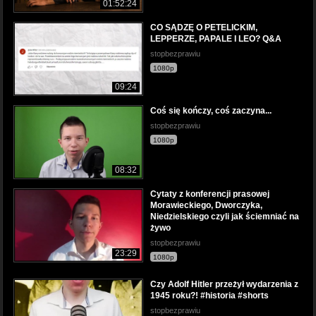
01:52:24
CO SĄDZĘ O PETELICKIM,
LEPPERZE, PAPALE I LEO? Q&A
stopbezprawiu
1080p
09:24
Coś się kończy, coś zaczyna...
stopbezprawiu
1080p
08:32
Cytaty z konferencji prasowej
Morawieckiego, Dworczyka,
Niedzielskiego czyli jak ściemniać na
żywo
stopbezprawiu
23:29
1080p
Czy Adolf Hitler przeżył wydarzenia z
1945 roku?! #historia #shorts
stopbezprawiu