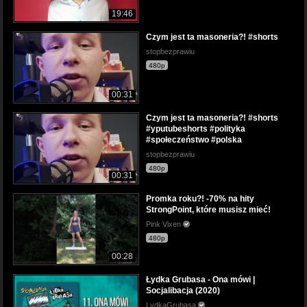
19:46
Czym jest ta masoneria?! #shorts
stopbezprawiu
480p
00:31
Czym jest ta masoneria?! #shorts
#yputubeshorts #polityka
#społeczeństwo #polska
stopbezprawiu
480p
00:31
Promka roku?! -70% na hity
StrongPoint, które musisz mieć!
Pink Vixen
480p
00:28
Łydka Grubasa - Ona mówi |
Socjalibacja (2020)
LydkaGrubasa