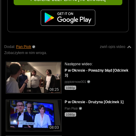
Dodał:
Pan Piotr
zwiń opis video
Zobaczyłem w nim wroga.
Następne wideo:
P w Okresie - Poważny błąd [Odcinek
3]
pppiotrnow001
1080p
08:25
P w Okresie - Drużyna [Odcinek 1]
Pan Piotr
1080p
08:03