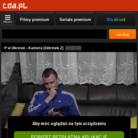
Filmy premium
Seriale premium
Dla dzieci
MENU
szukaj
P w Okresie - Kamera [Odcinek 2]
00:05:41
Aby móc oglądać na tym urządzeniu
POBIERZ BEZPŁATNĄ APLIKACJĘ