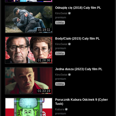
Odnajdę cię (2018) Cały film PL
KinoSwiat
premium
1080p
01:19:11
Body/Ciało (2015) Cały film PL
KinoSwiat
premium
1080p
01:28:36
Jedna dusza (2023) Cały film PL
KinoSwiat
premium
1080p
01:33:19
Porucznik Kabura Odcinek 9 (Cyber
Tusk)
Kabura
premium