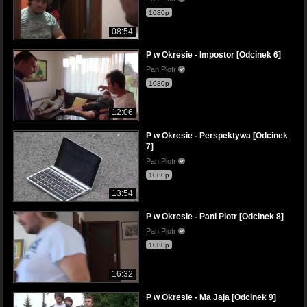
1080p
08:54
P w Okresie - Impostor [Odcinek 6]
Pan Piotr
1080p
12:06
P w Okresie - Perspektywa [Odcinek
7]
Pan Piotr
1080p
13:54
P w Okresie - Pani Piotr [Odcinek 8]
Pan Piotr
1080p
16:32
P w Okresie - Ma Jaja [Odcinek 9]