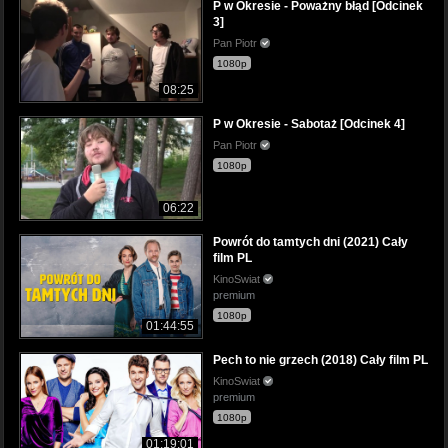
P w Okresie - Poważny błąd [Odcinek
3]
Pan Piotr
1080p
08:25
P w Okresie - Sabotaż [Odcinek 4]
Pan Piotr
1080p
06:22
Powrót do tamtych dni (2021) Cały
film PL
KinoSwiat
premium
1080p
01:44:55
Pech to nie grzech (2018) Cały film PL
KinoSwiat
premium
1080p
01:19:01