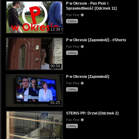
P w Okresie - Pan Piotr i
Sprawiedliwość [Odcinek 11]
Pan Piotr
1080p
12:39
P w Okresie [Zapowiedź] - #Shorts
Pan Piotr
1080p
00:59
P w Okresie [Zapowiedź]
Pan Piotr
1080p
01:25
STEINS PP: Drzwi [Odcinek 2]
Pan Piotr
1080p