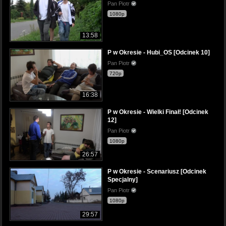
Pan Piotr
1080p
13:58
P w Okresie - Hubi_OS [Odcinek 10]
Pan Piotr
720p
16:38
P w Okresie - Wielki Finał! [Odcinek
12]
Pan Piotr
1080p
26:57
P w Okresie - Scenariusz [Odcinek
Specjalny]
Pan Piotr
1080p
29:57