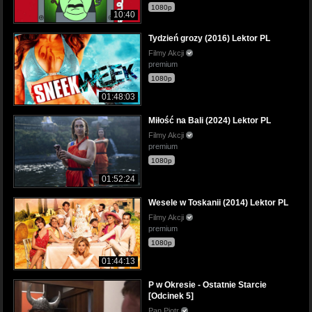
1080p
10:40
Tydzień grozy (2016) Lektor PL
Filmy Akcji
premium
1080p
01:48:03
Miłość na Bali (2024) Lektor PL
Filmy Akcji
premium
1080p
01:52:24
Wesele w Toskanii (2014) Lektor PL
Filmy Akcji
premium
1080p
01:44:13
P w Okresie - Ostatnie Starcie
[Odcinek 5]
Pan Piotr