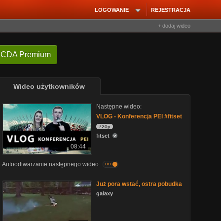
LOGOWANIE
REJESTRACJA
+ dodaj wideo
 CDA Premium
Wideo użytkowników
Następne wideo:
VLOG - Konferencja PEI #fitset
720p
fitset
08:44
Autoodtwarzanie następnego wideo
on
Już pora wstać, ostra pobudka
galaxy