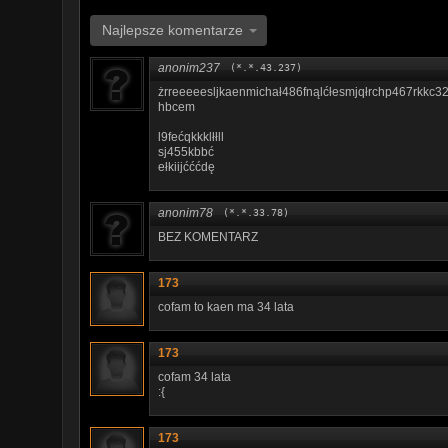
Najlepsze komentarze
anonim237
(*.*.43.237)
żrreeeeesljkaenmichał486fnąlćłesmjqłrchp467rkkc3
hbcem
l9fećqkkklłłll
sj455kbbć
ełkiijćććdę
anonim78
(*.*.33.78)
BEZ KOMENTARZ
173
cofam to kaen ma 34 lata
173
cofam 34 lata
:{
173