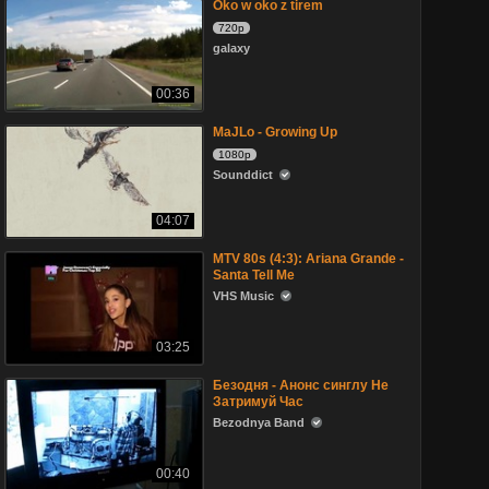
Oko w oko z tirem
720p
galaxy
00:36
MaJLo - Growing Up
1080p
Sounddict
04:07
MTV 80s (4:3): Ariana Grande -
Santa Tell Me
VHS Music
03:25
Безодня - Анонс синглу Не
Затримуй Час
Bezodnya Band
00:40