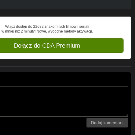
Włącz dostęp do 22682 znakomitych filmów i seriali
w mniej niż 2 minuty! Nowe, wygodne metody aktywacji.
Dołącz do CDA Premium
Dodaj komentarz