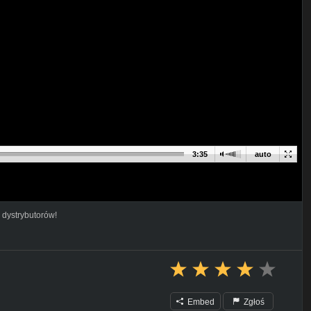
3:35
auto
 dystrybutorów!
Embed
Zgłoś