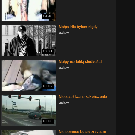
04:40
Małpa-Nie byłem nigdy
galaxy
03:31
Małpy też lubią słodkości
galaxy
01:07
Nieoczekiwane zakończenie
galaxy
01:06
Nie pomogę bo się zrzygam-