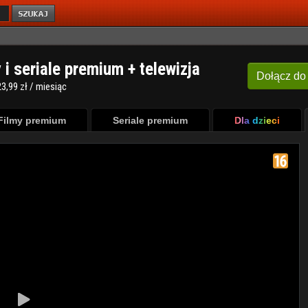
y i seriale premium + telewizja
Dołącz
do
3,99 zł / miesiąc
Filmy premium
Seriale premium
Dla dzieci