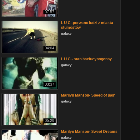
07:57
L U C -porwano ludzi z miasta
stumostów
galaxy
04:04
L U C - stan haelucynogenny
galaxy
03:37
Marilyn Manson- Speed of pain
galaxy
05:29
Marilyn Manson- Sweet Dreams
galaxy