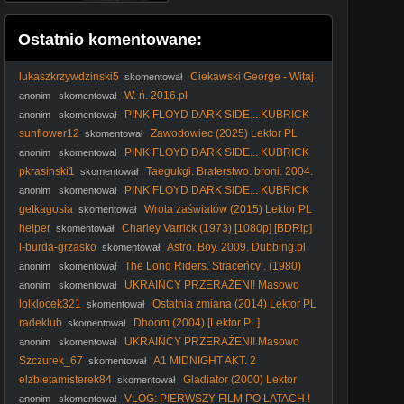
Ostatnio komentowane:
lukaszkrzywdzinski5
Ciekawski George - Witaj
skomentował
wiosno ! (2013)
W. ń. 2016.pl
anonim
skomentował
PINK FLOYD DARK SIDE... KUBRICK
anonim
skomentował
ODYSSEY ARTEMIS II PŁASKA ZIEMIA FLAT EARTH NASA
sunflower12
Zawodowiec (2025) Lektor PL
skomentował
DRUGS FOR GOIM
PINK FLOYD DARK SIDE... KUBRICK
anonim
skomentował
ODYSSEY ARTEMIS II PŁASKA ZIEMIA FLAT EARTH NASA
pkrasinski1
Taegukgi. Braterstwo. broni. 2004.
skomentował
DRUGS FOR GOIM
Lektor.pl
PINK FLOYD DARK SIDE... KUBRICK
anonim
skomentował
ODYSSEY ARTEMIS II PŁASKA ZIEMIA FLAT EARTH NASA
getkagosia
Wrota zaświatów (2015) Lektor PL
skomentował
DRUGS FOR GOIM
helper
Charley Varrick (1973) [1080p] [BDRip]
skomentował
[REMASTERED]
l-burda-grzasko
Astro. Boy. 2009. Dubbing.pl
skomentował
The Long Riders. Straceńcy . (1980)
anonim
skomentował
lektor
UKRAIŃCY PRZERAŻENI! Masowo
anonim
skomentował
PAKUJĄ WALIZKI i Uciekają z Polski [ NAGRANIA ]
lolklocek321
Ostatnia zmiana (2014) Lektor PL
skomentował
radeklub
Dhoom (2004) [Lektor PL]
skomentował
UKRAIŃCY PRZERAŻENI! Masowo
anonim
skomentował
PAKUJĄ WALIZKI i Uciekają z Polski [ NAGRANIA ]
Szczurek_67
A1 MIDNIGHT AKT. 2
skomentował
(CzarnyWróbel)
elzbietamisterek84
Gladiator (2000) Lektor
skomentował
FHD
VLOG: PIERWSZY FILM PO LATACH !
anonim
skomentował