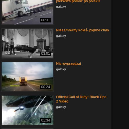
pierwsza pomoc po polsku
galaxy
00:31
Niesamowity koleś- piękne ciało
galaxy
03:01
Nie wyprzedzaj
galaxy
00:24
Official Call of Duty: Black Ops
2 Video
galaxy
01:34