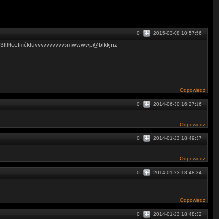
0
2015-03-08 10:57:56
23lllłłcefmćkłuvvvvvvvvvvśmwwwwp@blkkjnz
Odpowiedz
0
2014-06-30 16:27:16
Odpowiedz
0
2014-01-23 18:49:37
Odpowiedz
0
2014-01-23 18:48:34
Odpowiedz
0
2014-01-23 18:48:32