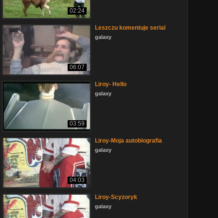
02:24
Leszczu komentuje serial
galaxy
06:07
Liroy- Hello
galaxy
03:59
Liroy-Moja autobiografia
galaxy
04:03
Liroy-Scyzoryk
galaxy