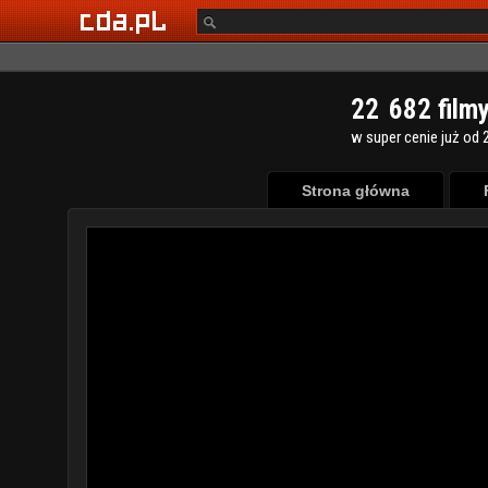
2
2
6
8
2
film
w super cenie już od 2
Strona główna