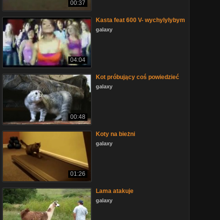
00:37
Kasta feat 600 V- wychylylybym
galaxy
04:04
Kot próbujący coś powiedzieć
galaxy
00:48
Koty na bieżni
galaxy
01:26
Lama atakuje
galaxy