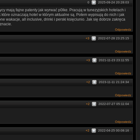
0
2025-09-24 20:28:03
y mają fajne patenty jak wyrwać p0lke. Pracują w tunezyjskich hotelach i
które oznaczają hotel w którym aktualne są. Potem wypisują do nich i jak
e wakacje, all inclusive, drinki i perski księciunio. Jak się dobrze zakręca
 znacie.
Odpowiedz
+3
2022-07-28 23:25:15
Odpowiedz
+3
2021-11-23 23:11:55
Odpowiedz
+2
2023-11-11 21:24:34
Odpowiedz
+2
2022-07-27 05:11:04
Odpowiedz
+2
2022-04-25 00:08:16