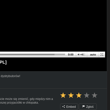
0:00
auto
 PL]
 dystrybutorów!
ście może się zmienić, gdy między nim a
pszej przyjaciółki w chłopaka.
Embed
Zgłoś