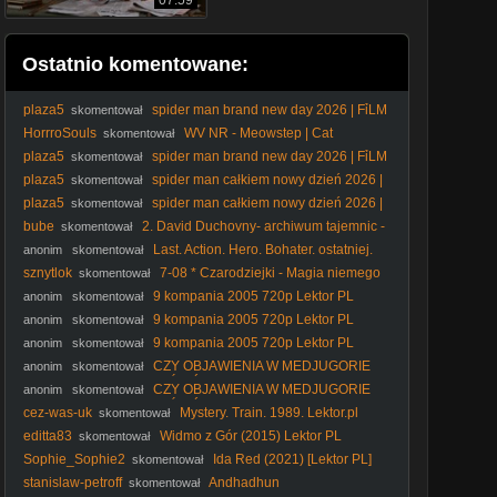
07:59
Ostatnio komentowane:
plaza5
spider man brand new day 2026 | FỉLM
skomentował
W OPỉSỉE
HorrroSouls
WV NR - Meowstep | Cat
skomentował
Meowing (Dubstep Remix)
plaza5
spider man brand new day 2026 | FỉLM
skomentował
W OPỉSỉE
plaza5
spider man całkiem nowy dzień 2026 |
skomentował
FỉLM W OPỉSỉE
plaza5
spider man całkiem nowy dzień 2026 |
skomentował
FỉLM W OPỉSỉE
bube
2. David Duchovny- archiwum tajemnic -
skomentował
2. 9.
Last. Action. Hero. Bohater. ostatniej.
anonim
skomentował
akcji. 1993. Lektor.pl
sznytlok
7-08 * Czarodziejki - Magia niemego
skomentował
kina
9 kompania 2005 720p Lektor PL
anonim
skomentował
9 kompania 2005 720p Lektor PL
anonim
skomentował
9 kompania 2005 720p Lektor PL
anonim
skomentował
CZY OBJAWIENIA W MEDJUGORIE
anonim
skomentował
SĄ UZNANE PRZEZ KOŚCIÓŁ? Nie obejrzałeś całego, nie
CZY OBJAWIENIA W MEDJUGORIE
anonim
skomentował
komentuj.
SĄ UZNANE PRZEZ KOŚCIÓŁ? Nie obejrzałeś całego, nie
cez-was-uk
Mystery. Train. 1989. Lektor.pl
skomentował
komentuj.
editta83
Widmo z Gór (2015) Lektor PL
skomentował
Sophie_Sophie2
Ida Red (2021) [Lektor PL]
skomentował
stanislaw-petroff
Andhadhun
skomentował