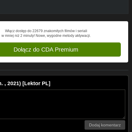
Włącz dostęp do 22679 znakomitych filmów i seriali
w mniej niż 2 minuty! Nowe, wygodne metody aktywacji.
Dołącz do CDA Premium
 , 2021) [Lektor PL]
Dodaj komentarz