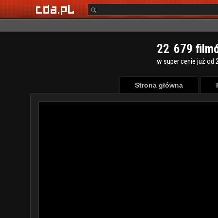
2
2
6
7
9
film
w super cenie już od 2
Strona główna