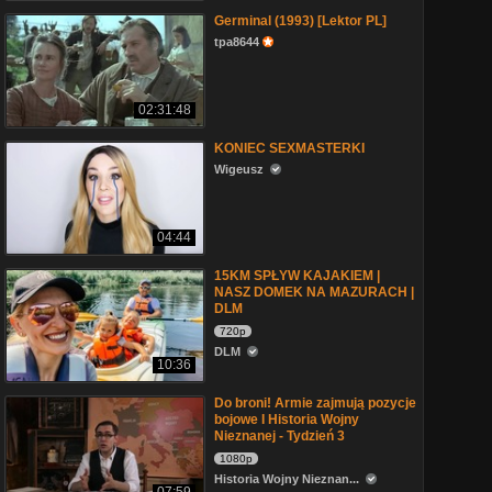
Germinal (1993) [Lektor PL]
tpa8644
02:31:48
KONIEC SEXMASTERKI
Wigeusz
04:44
15KM SPŁYW KAJAKIEM |
NASZ DOMEK NA MAZURACH |
DLM
720p
DLM
10:36
Do broni! Armie zajmują pozycje
bojowe I Historia Wojny
Nieznanej - Tydzień 3
1080p
Historia Wojny Nieznan...