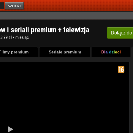
ów i seriali premium + telewizja
Dołącz
do
3,99 zł / miesiąc
Filmy premium
Seriale premium
Dla dzieci