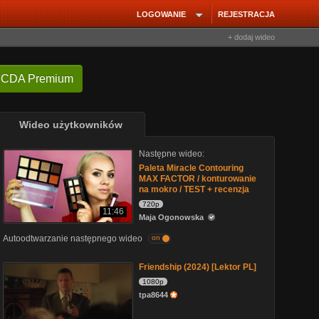
LOGOWANIE
REJESTRACJA
+ dodaj wideo
 CDA Premium
Wideo użytkowników
Następne wideo:
Paleta Miracle Contouring
MAX FACTOR / konturowanie
na mokro / TEST + recenzja
720p
11:46
Maja Ogonowska
Autoodtwarzanie następnego wideo
on
Friendship (2024) [Lektor PL]
1080p
tpa8644