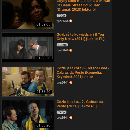
Gdyby ulica Beale umiała mówić
/ If Beale Street Could Talk
(Dramat, 2018) lektor pl
720p
tpa8644
01:59:05
Gdybyś tylko wiedział / If You
Only Knew (2011) [Lektor PL]
1080p
tpa8644
01:38:20
Gdzie jest koza? - Get the Goat -
Cabras da Peste (Komedia,
Kryminał, 2021) lektor
tpa8644
01:38:20
Gdzie jest koza? / Cabras da
Peste (2021) [Lektor PL]
720p
tpa8644
01:38:20