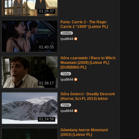
01:26:37
Furia: Carrie 2 - The Rage:
Carrie 2 *1999* [Lektor PL]
1080p
tpa8644
01:40:35
Góra czarownic / Race to Witch
Mountain (2009) [Lektor PL]
[DUBBING PL]
720p
tpa8644
01:38:17
Góra śmierci - Deadly Descent
(Horror, Sci-Fi, 2013) lektor
720p
tpa8644
01:24:58
Gówniany horror Monsturd
(2003) [Lektor PL]