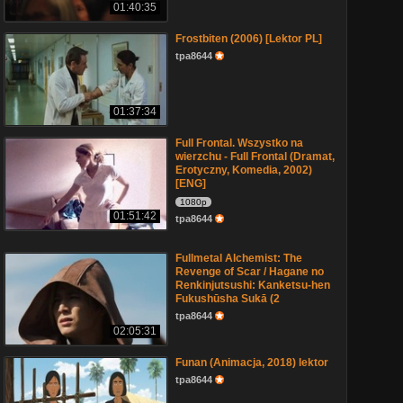
01:40:35
Frostbiten (2006) [Lektor PL]
tpa8644
01:37:34
Full Frontal. Wszystko na
wierzchu - Full Frontal (Dramat,
Erotyczny, Komedia, 2002)
[ENG]
1080p
01:51:42
tpa8644
Fullmetal Alchemist: The
Revenge of Scar / Hagane no
Renkinjutsushi: Kanketsu-hen
Fukushūsha Sukā (2
tpa8644
02:05:31
Funan (Animacja, 2018) lektor
tpa8644