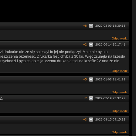
+8
2022-03-09 18:39:13
Odpowiedz
+2
2025-06-14 15:17:41
drukarkę ale ze się spieszył to jej nie podłączył. Mnie nie było a
ieszczenia przenieść. Drukarka fest, chyba z 30 kg. Więc zsunęła na krzesło
zychodzi i pyta co do c,,ja, czemu drukarka stoi na krześle? A ona że nie
Odpowiedz
+5
2022-01-03 21:41:38
Odpowiedz
pl
+7
2022-02-19 23:37:22
Odpowiedz
+3
2022-08-15 04:15:12
Odpowiedz