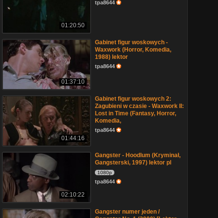
tpa8644
01:20:50
Gabinet figur woskowych -
Waxwork (Horror, Komedia,
1988) lektor
tpa8644
01:37:10
Gabinet figur woskowych 2:
Zagubieni w czasie - Waxwork II:
Lost in Time (Fantasy, Horror,
Komedia,
tpa8644
01:44:16
Gangster - Hoodlum (Kryminał,
Gangsterski, 1997) lektor pl
1080p
tpa8644
02:10:22
Gangster numer jeden /