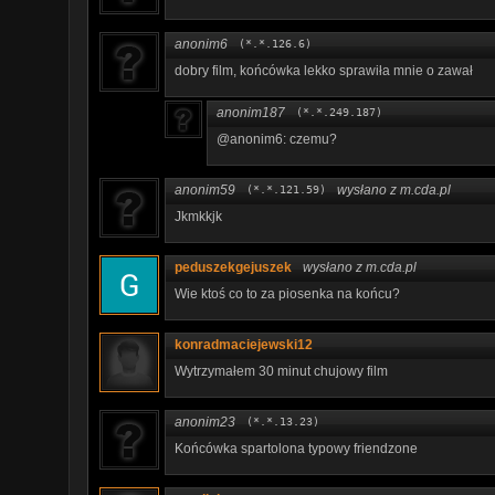
anonim6
(*.*.126.6)
dobry film, końcówka lekko sprawiła mnie o zawał
anonim187
(*.*.249.187)
@anonim6: czemu?
anonim59
wysłano z m.cda.pl
(*.*.121.59)
Jkmkkjk
peduszekgejuszek
wysłano z m.cda.pl
Wie ktoś co to za piosenka na końcu?
konradmaciejewski12
Wytrzymałem 30 minut chujowy film
anonim23
(*.*.13.23)
Końcówka spartolona typowy friendzone