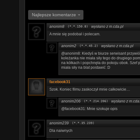
Najlepsze komentarze
anonim8
wysłano z m.cda.pl
(*.*.150.8)
A mnie się podobał i polecam.
anonim2
wysłano z m.cda.pl
(*.*.45.2)
@anonim8: Kiedyś w biurze serwisant przywiózł 
koleżanka nie miała siły tego do drugiego pom
na kółkach i popchnęła do pokoju obok. Szef pr
miała siły na blat postawić :D
facebook31
Szok. Koniec filmu zaskoczył mnie całkowicie....
anonim206
wysłano z m.cda.
(*.*.214.206)
@facebook31: Mnie szokuje opis
anonim239
(*.*.35.239)
Dla naiwnych