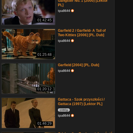
Gangster No. 1 (2000) [Lektor
PL]
tpa8644
01:42:45
Garfield 2 / Garfield- A Tail of
Two Kitties [2006] [PL. Dub]
tpa8644
01:25:48
Garfield [2004] [PL. Dub]
tpa8644
01:20:12
Gattaca - Szok przyszłości /
Gattaca (1997) [Lektor PL]
1080p
tpa8644
01:46:29