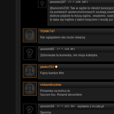
anonim187
(*.*.249.187)
@anonim239: Tak w ogóle to młodzi tunezyjczyc
na portalach społecznościowych szukają lasek 
dobrze pójdzie to kiszą ogóra.. wiadomo, szalon
to taka się hajtnie z takim księciem i resztę już
TOXIK747
Nie oglądałem ale może obejrzę
anonim85
(*.*.119.85)
Zdzirowata ta komedia, nie moja estetyka.
piwko703
Fajny bardzo film
riebandtsylwia
Piosenka na końcu to.
Succes fou. Roland decembre
anonim59
wysłano z m.cda.pl
(*.*.121.59)
Sperma