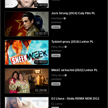
01:44:53
Jack Strong (2014) Cały Film PL
KinoSwiat
premium
1080p
02:02:37
Tydzień grozy (2016) Lektor PL
Filmy Akcji
premium
1080p
01:48:03
Miłość od kuchni (2022) Lektor PL
Filmy Akcji
premium
1080p
01:29:08
DJ Lhasa - Giulia REMIX NEW 2012
Dj_Lesny