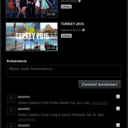
MusicDiego
1080p
00:08
TURKEY 2015
Wiktoria Ilczuk
1080p
04:06
Komentarze
Zamieść komentarz
anonim
Fortex Zatańcz Dziś Fortex Bawić Się Już czas
odpowiedz
anonim
Fortex Zatańcz Dziś Long & Junior Powiedz Jak To Jest
odpowiedz
anonim