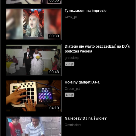
00:56
Tymczasem na imprezie
witek_pl
00:30
Dlatego nie warto oszczędzać na DJ`u
podczas wesela
grzesiekp
720p
00:48
Kolejny gadget DJ-a
Green_pal
480p
04:10
Najlepszy DJ na świcie?
Omniscient