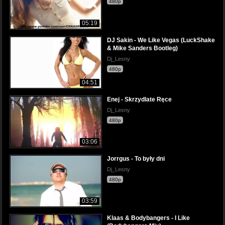
480p
05:19
DJ Sakin - We Like Vegas (LuckShake
& Mike Sanders Bootleg)
Dj_Lesny
480p
04:51
Enej - Skrzydlate Ręce
Dj_Lesny
480p
03:06
Jorrgus - To były dni
Dj_Lesny
480p
03:59
Klaas & Bodybangers - I Like