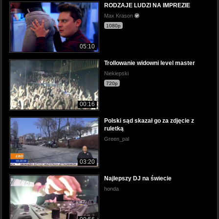
RODZAJE LUDZI NA IMPREZIE
Max Krason
1080p
05:10
Trollowanie widowni level master
Niekiepski
720p
00:16
Polski sąd skazał go za zdjęcie z
ruletką
Green_pal
03:20
Najlepszy DJ na świecie
honda