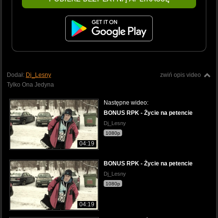
Dodał:
Dj_Lesny
zwiń opis video
Tylko Ona Jedyna
Następne wideo:
BONUS RPK - Życie na petencie
Dj_Lesny
1080p
04:19
BONUS RPK - Życie na petencie
Dj_Lesny
1080p
04:19