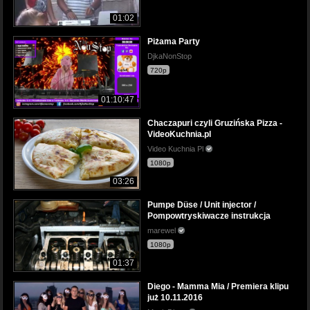
01:02
Piżama Party
DjkaNonStop
720p
01:10:47
Chaczapuri czyli Gruzińska Pizza -
VideoKuchnia.pl
Video Kuchnia Pl
1080p
03:26
Pumpe Düse / Unit injector /
Pompowtryskiwacze instrukcja
marewel
1080p
01:37
Diego - Mamma Mia / Premiera klipu
już 10.11.2016