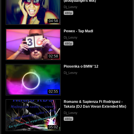
(Bodybangers Mix)
Dj_Lesny
480p
04:58
Pewex - Tap Madl
Dj_Lesny
480p
02:58
Piosenka o BMW '12
Dj_Lesny
02:55
Romano & Sapienza Ft Rodriguez -
Takata (DJ Dan Vovan Extended Mix)
Dj_Lesny
480p
05:02