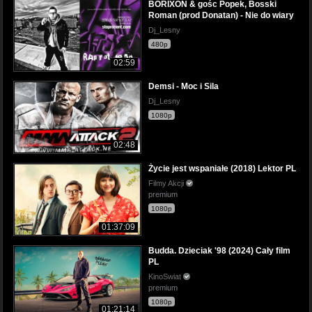
BORIXON & gośc Popek, Bosski
Roman (prod Donatan) - Nie do wiary
Dj_Lesny
480p
02:59
Demsi - Moc i Sila
Dj_Lesny
1080p
02:48
Życie jest wspaniałe (2018) Lektor PL
Filmy Akcji
premium
1080p
01:37:09
Budda. Dzieciak '98 (2024) Cały film
PL
KinoSwiat
premium
1080p
01:21:14