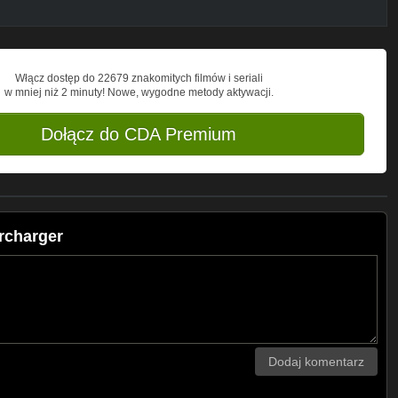
Włącz dostęp do 22679 znakomitych filmów i seriali
w mniej niż 2 minuty! Nowe, wygodne metody aktywacji.
Dołącz do CDA Premium
rcharger
Dodaj komentarz