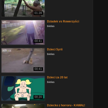
01:28
Dziadek vs Rowerzyści
bielas
00:41
Dzieci Syrii
bielas
00:41
Dzieci za 20 lat
bielas
00:20
Dziecko z horroru - KAWAŁ!