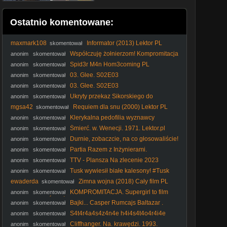
Ostatnio komentowane:
maxmark108
Informator (2013) Lektor PL
skomentował
Współczuję żołnierzom! Kompromitacja
anonim
skomentował
Sobkowiak-Czarneckiej u terytorialsów
Spid3r M4n Hom3coming PL
anonim
skomentował
03. Glee. S02E03
anonim
skomentował
03. Glee. S02E03
anonim
skomentował
Ukryty przekaz Sikorskiego do
anonim
skomentował
Nawrockiego #Sikorski #Nawrocki #Batyr #SilniRazem
mgsa42
Requiem dla snu (2000) Lektor PL
skomentował
#Wetoman
Klerykalna pedofilia wyznawcy
anonim
skomentował
Molocha #kler #katolicyzm #Kościółkatolicki #katokomuna
Śmierć. w. Wenecji. 1971. Lektor.pl
anonim
skomentował
#polityka
Durnie, zobaczcie, na co głosowaliście!
anonim
skomentował
#Nawrocki #Batyr #protestanci #wybory2025 #polityka
Partia Razem z Inżynierami.
anonim
skomentował
TTV - Plansza Na zlecenie 2023
anonim
skomentował
Tusk wywiesił białe kalesony! #Tusk
anonim
skomentował
#Kaczyński #DwieWieże #umorzenie #prokuratura #polityka
ewaderda
Zimna wojna (2018) Cały film PL
skomentował
KOMPROMITACJA. Supergirl to film
anonim
skomentował
GORSZY OD ŚNIEŻKI Rachel Zegler. Niżej upaść już nie
Bajki... Casper Rumcajs Baltazar .
anonim
skomentował
można
Koralgor..VID-1737647255669
S4t4r4a4s4z4n4e h4i4s4t4o4r4i4e
anonim
skomentował
(PL)
Cliffhanger. Na. krawędzi. 1993.
anonim
skomentował