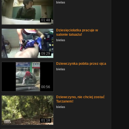
bielas
01:48
Dziesięciolatka pracuje w
salonie tatuażu!
bielas
09:29
Dziewczynka pobita przez ojca
bielas
00:56
Dziewczyno, nie chciej zostać
Tarzanem!
bielas
01:18