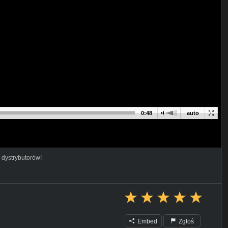
0:48
auto
 dystrybutorów!
Embed
Zgłoś