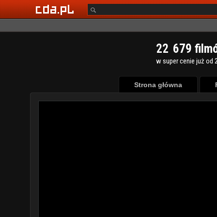
2
2
6
7
9
film
w super cenie już od 2
Strona główna