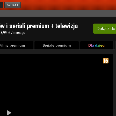
ów i seriali premium + telewizja
Dołącz
do
3,99 zł / miesiąc
Filmy premium
Seriale premium
Dla dzieci