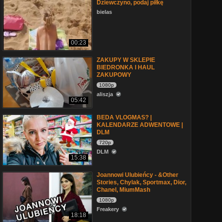
Dziewczyno, podaj piłkę
bielas
00:23
ZAKUPY W SKLEPIE
BIEDRONKA I HAUL
ZAKUPOWY
1080p
aliszja
05:42
BEDA VLOGMAS? |
KALENDARZE ADWENTOWE |
DLM
720p
DLM
15:38
Joannowi Ulubieńcy - &Other
Stories, Chylak, Sportmax, Dior,
Chanel, MiumMash
1080p
Freakery
18:18