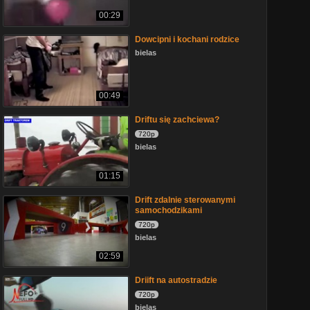
00:29
Dowcipni i kochani rodzice
bielas
00:49
Driftu się zachciewa?
720p
bielas
01:15
Drift zdalnie sterowanymi
samochodzikami
720p
bielas
02:59
Driift na autostradzie
720p
bielas