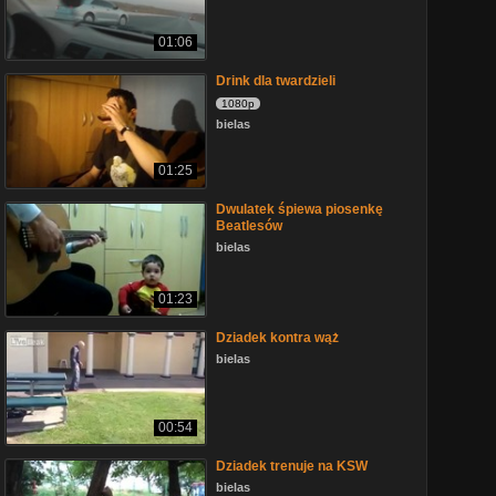
01:06
Drink dla twardzieli
1080p
bielas
01:25
Dwulatek śpiewa piosenkę
Beatlesów
bielas
01:23
Dziadek kontra wąż
bielas
00:54
Dziadek trenuje na KSW
bielas