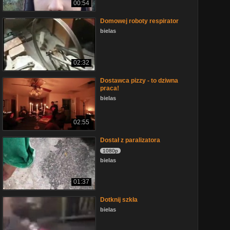
00:54
Domowej roboty respirator
bielas
02:32
Dostawca pizzy - to dziwna
praca!
bielas
02:55
Dostał z paralizatora
1080p
bielas
01:37
Dotknij szkła
bielas