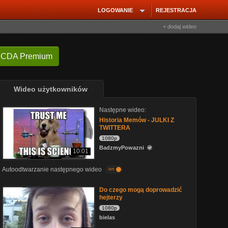
LOGOWANIE
REJESTRACJA
+ dodaj wideo
 CDA Premium
Wideo użytkowników
Następne wideo:
Historia Memów - JULKI Z
TWITTERA
1080p
BadzmyPowazni
10:01
Autoodtwarzanie następnego wideo
on
Do czego mogą doprowadzić
hejterzy
1080p
bielas