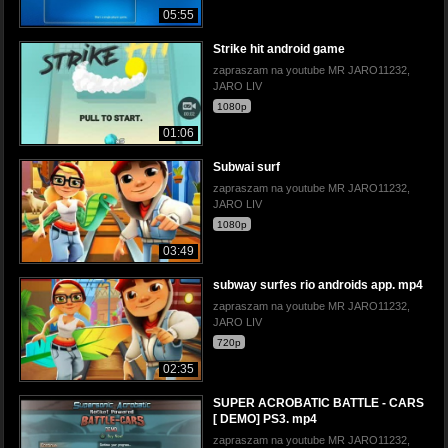
05:55
Strike hit android game
zapraszam na youtube MR JARO11232,
JARO LIV
1080p
01:06
Subwai surf
zapraszam na youtube MR JARO11232,
JARO LIV
1080p
03:49
subway surfes rio androids app. mp4
zapraszam na youtube MR JARO11232,
JARO LIV
720p
02:35
SUPER ACROBATIC BATTLE - CARS
[ DEMO] PS3. mp4
zapraszam na youtube MR JARO11232,