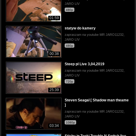
JARO LIV
480p
01:59
statyw do kamery
zapraszam na youtube MR JARO11232,
JARO LIV
480p
00:38
Steep pl Live 3,04,2019
zapraszam na youtube MR JARO11232,
JARO LIV
720p
25:39
Steven Seagal [ Shadow man theame
]
zapraszam na youtube MR JARO11232,
JARO LIV
1080p
03:34
Stichy in Tooki Trouble N Switch live