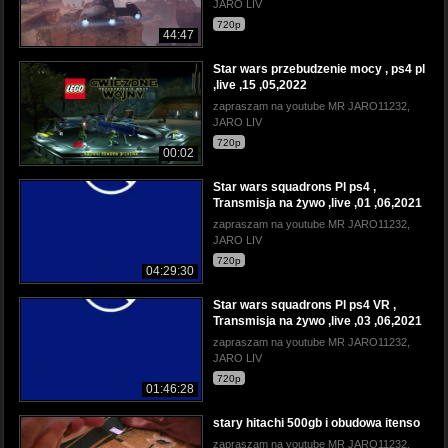
JARO LIV
720p
44:47
Star wars przebudzenie mocy , ps4 pl
,live ,15 ,05,2022
zapraszam na youtube MR JARO11232,
JARO LIV
720p
00:02
Star wars squadrons Pl ps4 ,
Transmisja na żywo ,live ,01 ,06,2021
zapraszam na youtube MR JARO11232,
JARO LIV
720p
04:29:30
Star wars squadrons Pl ps4 VR ,
Transmisja na żywo ,live ,03 ,06,2021
zapraszam na youtube MR JARO11232,
JARO LIV
720p
01:46:28
stary hitachi 500gb i obudowa itenso
zapraszam na youtube MR JARO11232,