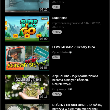
JARO LIV
720p
07:25
Super bino
zapraszam na youtube MR JARO11232,
JARO LIV
1080p
08:00
LEWY MIGACZ - Suchary #224
Cyber Marian
480p
01:55
Anji Bai Cha - legendarna zielona
herbata o białych liściach.
Czajnikowy.pl
Czajnikowy pl
1080p
07:16
ROŚLINY CIENIOLUBNE - Te rośliny
przeżyją w ciemnym mieszkaniu