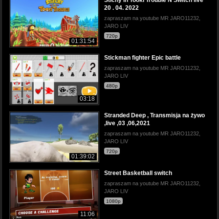
20 . 04. 2022
zapraszam na youtube MR JARO11232,
JARO LIV
720p
01:31:54
Stickman fighter Epic battle
zapraszam na youtube MR JARO11232,
JARO LIV
480p
03:18
Stranded Deep , Transmisja na żywo
,live ,03 ,06,2021
zapraszam na youtube MR JARO11232,
JARO LIV
720p
01:39:02
Street Basketball switch
zapraszam na youtube MR JARO11232,
JARO LIV
1080p
11:06