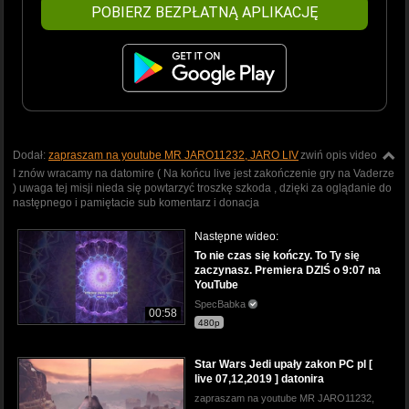
POBIERZ BEZPŁATNĄ APLIKACJĘ
Dodał:
zapraszam na youtube MR JARO11232, JARO LIV
zwiń opis video
I znów wracamy na datomire ( Na końcu live jest zakończenie gry na Vaderze
) uwaga tej misji nieda się powtarzyć troszkę szkoda , dzięki za oglądanie do
następnego i pamiętacie sub komentarz i donacja
Następne wideo:
To nie czas się kończy. To Ty się
zaczynasz. Premiera DZIŚ o 9:07 na
YouTube
SpecBabka
00:58
480p
Star Wars Jedi upały zakon PC pl [
live 07,12,2019 ] datonira
zapraszam na youtube MR JARO11232,