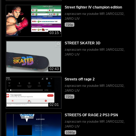
Street fighter IV champion edition
zapraszam na youtube MR JARO11232,
JARO LIV
720p
03:15
STREET SKATER 3D
zapraszam na youtube MR JARO11232,
JARO LIV
02:43
Streets off rage 2
zapraszam na youtube MR JARO11232,
JARO LIV
720p
02:01
STREETS OF RAGE 2 PS3 PSN
zapraszam na youtube MR JARO11232,
JARO LIV
1080p