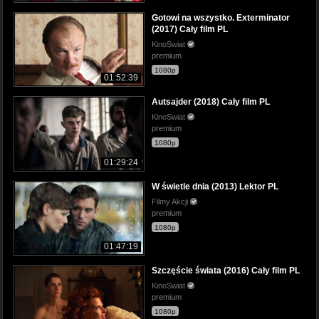
Gotowi na wszystko. Exterminator
(2017) Cały film PL
KinoSwiat
premium
1080p
01:52:39
Autsajder (2018) Cały film PL
KinoSwiat
premium
1080p
01:29:24
W świetle dnia (2013) Lektor PL
Filmy Akcji
premium
1080p
01:47:19
Szczęście świata (2016) Cały film PL
KinoSwiat
premium
1080p