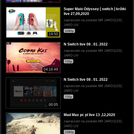
Super Maio Odyssey [ switch ] krótki
live 27,09,2020
zapraszam na youtube MR JARO11232,
JARO LIV
1080p
19:50
N Switch live 08 . 01. 2022
zapraszam na youtube MR JARO11232,
JARO LIV
720p
04:16:49
N Switch live 08 . 01. 2022
zapraszam na youtube MR JARO11232,
JARO LIV
720p
00:05
Mad Max pc pl live 13 ,12,2020
zapraszam na youtube MR JARO11232,
JARO LIV
1080p