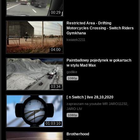
00:29
Restricted Area - Drifting
Motorcycles Crossing - Switch Riders
Gymkhana
kwiatek2211
04:00
Paintballowy pojedynek w gokartach
w stylu Mad Max
godlike
1080p
03:34
[ n Switch ] live 28,10,2020
zapraszam na youtube MR JARO11232,
JARO LIV
1080p
01:03:10
Brotherhood