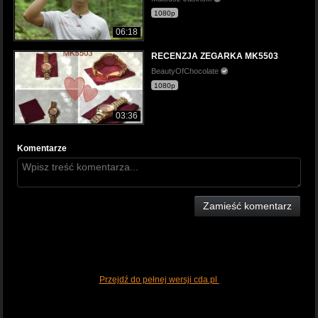
1080p
06:18
RECENZJA ZEGARKA MK5503
BeautyOfChocolate
1080p
03:36
Komentarze
Zamieść komentarz
Przejdź do pełnej wersji cda.pl