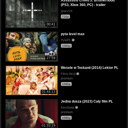
Assassins Creed 3: Brotherhood
(PS3, Xbox 360, PC) - trailer
gracz24
720p
00:41
pyta level max
PytaPL
1080p
27:59
Wesele w Toskanii (2014) Lektor PL
Filmy Akcji
premium
1080p
01:44:13
Jedna dusza (2023) Cały film PL
KinoSwiat
premium
1080p
01:33:19