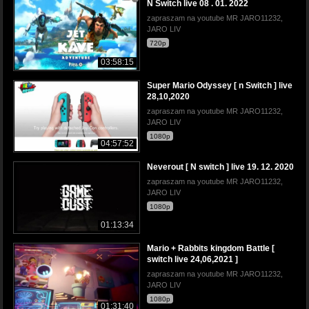
N Switch live 08 . 01. 2022
zapraszam na youtube MR JARO11232,
JARO LIV
720p
03:58:15
Super Mario Odyssey [ n Switch ] live
28,10,2020
zapraszam na youtube MR JARO11232,
JARO LIV
1080p
04:57:52
Neverout [ N switch ] live 19. 12. 2020
zapraszam na youtube MR JARO11232,
JARO LIV
1080p
01:13:34
Mario + Rabbits kingdom Battle [
switch live 24,06,2021 ]
zapraszam na youtube MR JARO11232,
JARO LIV
1080p
01:31:40