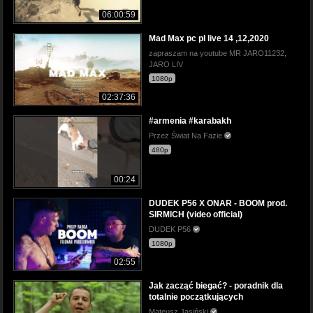
06:00:59
Mad Max pc pl live 14 ,12,2020
zapraszam na youtube MR JARO11232,
JARO LIV
1080p
02:37:36
#armenia #karabakh
Przez Świat Na Fazie
480p
00:24
DUDEK P56 X ONAR - BOOM prod.
SIRMICH (video official)
DUDEK P56
1080p
02:55
Jak zacząć biegać? - poradnik dla
totalnie początkujących
Mateusz Jasiński