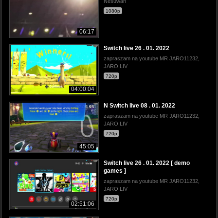
Nesuwah
1080p
06:17
Switch live 26 . 01. 2022
zapraszam na youtube MR JARO11232,
JARO LIV
720p
04:00:04
N Switch live 08 . 01. 2022
zapraszam na youtube MR JARO11232,
JARO LIV
720p
45:05
Switch live 26 . 01. 2022 [ demo
games ]
zapraszam na youtube MR JARO11232,
JARO LIV
720p
02:51:06