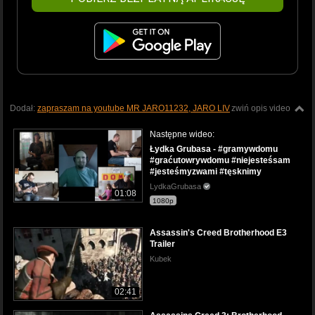
Dodał:
zapraszam na youtube MR JARO11232, JARO LIV
zwiń opis video
Następne wideo:
Łydka Grubasa - #gramywdomu
#graćutowrywdomu #niejesteśsam
#jesteśmyzwami #tęsknimy
LydkaGrubasa
01:08
1080p
Assassin's Creed Brotherhood E3
Trailer
Kubek
02:41