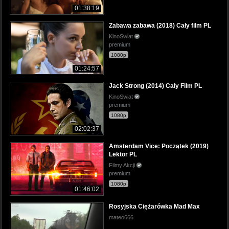
01:38:19
Zabawa zabawa (2018) Cały film PL
KinoSwiat
premium
1080p
01:24:57
Jack Strong (2014) Cały Film PL
KinoSwiat
premium
1080p
02:02:37
Amsterdam Vice: Początek (2019)
Lektor PL
Filmy Akcji
premium
1080p
01:46:02
Rosyjska Ciężarówka Mad Max
mateo666