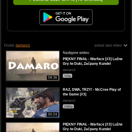
Dodał:
damaro2
pokaż opis video
Następne wideo:
PIĘKNY FINAŁ - Warface [#3] Luźne
Gry /w Duki, Zaćpany Kundel
damaro2
720p
08:36
RAZ, DWA, TRZY! - McCree Play of
the Game [#3]
damaro2
1080p
00:24
PIĘKNY FINAŁ - Warface [#3] Luźne
Gry /w Duki, Zaćpany Kundel