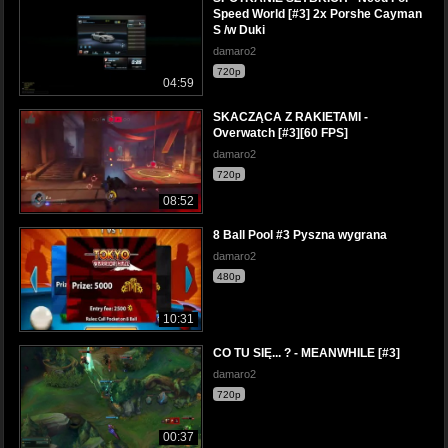
Speed World [#3] 2x Porshe Cayman
S /w Duki
damaro2
720p
04:59
SKACZĄCA Z RAKIETAMI -
Overwatch [#3][60 FPS]
damaro2
720p
08:52
8 Ball Pool #3 Pyszna wygrana
damaro2
480p
10:31
CO TU SIĘ... ? - MEANWHILE [#3]
damaro2
720p
00:37