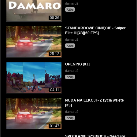
damaro2
720p
08:36
STANDARDOWE GINIĘCIE - Sniper
Elite III [#3][60 FPS]
damaro2
720p
25:12
OPENING [#3]
damaro2
720p
04:11
NUDA NA LEKCJI - Z życia wzięte
[#3]
damaro2
720p
01:47
SPOTKANIE SZYBKICH - Need For