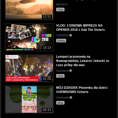
damaro2
720p
22:51
VLOG: 3 DNIOWA IMPREZA NA
OPENER 2018 z Ada The Sisters
TURSON
1080p
10:13
Lempart przemawia na
Nowogrodzkiej. Lekarze i lekarki, to
czas próby dla was
Gazeta.pl
720p
01:00
MÓJ DZIADEK Piosenka dla dzieci
#URWISOWO #shorts
Urwisowo
480p
00:33