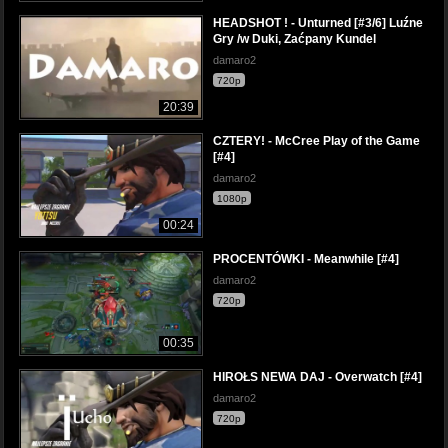
HEADSHOT ! - Unturned [#3/6] Luźne
Gry /w Duki, Zaćpany Kundel
damaro2
720p
20:39
CZTERY! - McCree Play of the Game
[#4]
damaro2
1080p
00:24
PROCENTÓWKI - Meanwhile [#4]
damaro2
720p
00:35
HIROŁS NEWA DAJ - Overwatch [#4]
damaro2
720p