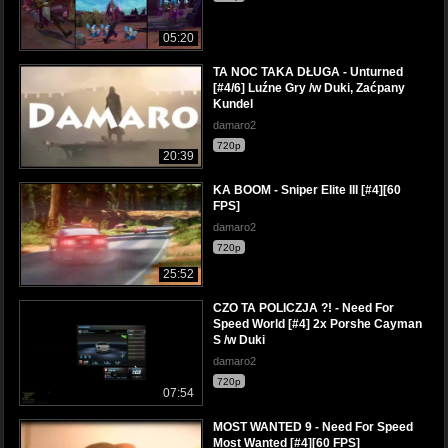
05:20
TA NOC TAKA DŁUGA - Unturned
[#4/6] Luźne Gry /w Duki, Zaćpany
Kundel
damaro2
720p
20:39
KA BOOM - Sniper Elite III [#4][60
FPS]
damaro2
720p
25:52
CZO TA POLICZJA ?! - Need For
Speed World [#4] 2x Porshe Cayman
S /w Duki
damaro2
720p
07:54
MOST WANTED 9 - Need For Speed
Most Wanted [#4][60 FPS]