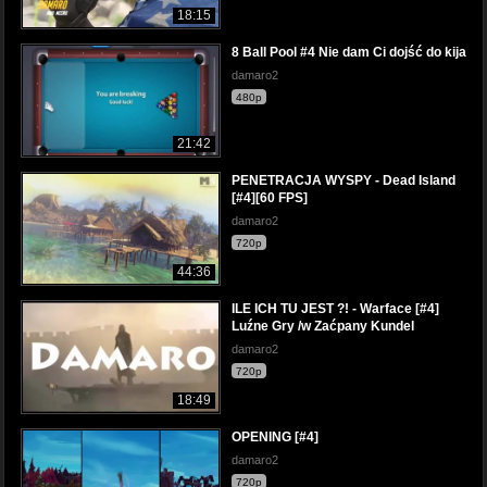
18:15
8 Ball Pool #4 Nie dam Ci dojść do kija
damaro2
480p
21:42
PENETRACJA WYSPY - Dead Island
[#4][60 FPS]
damaro2
720p
44:36
ILE ICH TU JEST ?! - Warface [#4]
Luźne Gry /w Zaćpany Kundel
damaro2
720p
18:49
OPENING [#4]
damaro2
720p