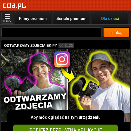
Filmy premium
Seriale premium
Dla dzieci
MENU
szukaj
ODTWARZAMY ZDJĘCIA EKIPY
00:11:25
Aby móc oglądać na tym urządzeniu
POBIERZ BEZPŁATNĄ APLIKACJĘ