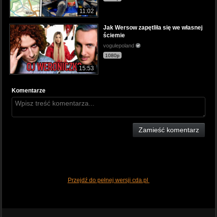
11:02
Jak Wersow zapętliła się we własnej
ściemie
vogulepoland
1080p
15:53
Komentarze
Zamieść komentarz
Przejdź do pełnej wersji cda.pl