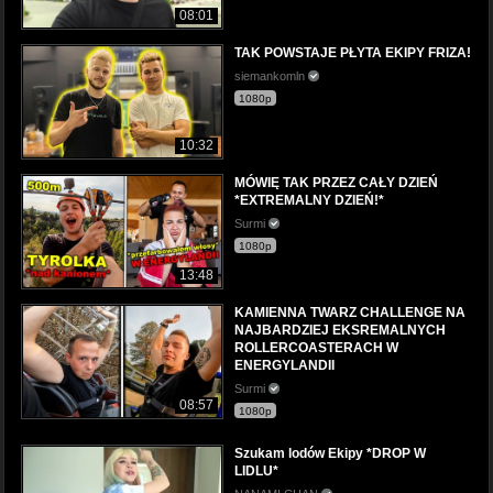
08:01
TAK POWSTAJE PŁYTA EKIPY FRIZA!
siemankomln
1080p
10:32
MÓWIĘ TAK PRZEZ CAŁY DZIEŃ
*EXTREMALNY DZIEŃ!*
Surmi
1080p
13:48
KAMIENNA TWARZ CHALLENGE NA
NAJBARDZIEJ EKSREMALNYCH
ROLLERCOASTERACH W
ENERGYLANDII
Surmi
08:57
1080p
Szukam lodów Ekipy *DROP W
LIDLU*