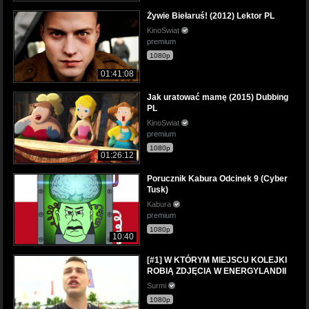
Żywie Biełaruś! (2012) Lektor PL
KinoSwiat
premium
1080p
01:41:08
Jak uratować mamę (2015) Dubbing
PL
KinoSwiat
premium
1080p
01:26:12
Porucznik Kabura Odcinek 9 (Cyber
Tusk)
Kabura
premium
1080p
10:40
[#1] W KTÓRYM MIEJSCU KOLEJKI
ROBIĄ ZDJĘCIA W ENERGYLANDII
Surmi
1080p