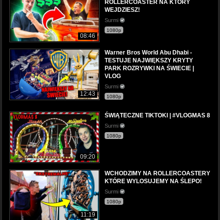
ROLLERCOASTER NA KTÓRY
WEJDZIESZ!
Surmi
1080p
08:46
Warner Bros World Abu Dhabi -
TESTUJE NAJWIĘKSZY KRYTY
PARK ROZRYWKI NA ŚWIECIE |
VLOG
Surmi
12:43
1080p
ŚWIĄTECZNE TIKTOKI | #VLOGMAS 8
Surmi
1080p
09:20
WCHODZIMY NA ROLLERCOASTERY
KTÓRE WYLOSUJEMY NA ŚLEPO!
Surmi
1080p
11:19