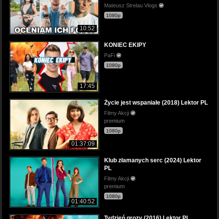
Mateusz Strelau Vlogs
1080p
10:52
KONIEC EKIPY
PaFi
1080p
17:45
Życie jest wspaniałe (2018) Lektor PL
Filmy Akcji
premium
1080p
01:37:09
Klub złamanych serc (2024) Lektor
PL
Filmy Akcji
premium
1080p
01:40:52
Tydzień grozy (2016) Lektor PL