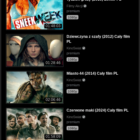
Filmy Akcji
premium
1080p
01:48:03
Dziewczyna z szafy (2012) Cały film
PL
KinoSwiat
premium
1080p
01:28:46
Miasto 44 (2014) Cały film PL
KinoSwiat
premium
1080p
02:06:46
Czerwone maki (2024) Cały film PL
KinoSwiat
premium
1080p
01:58:09