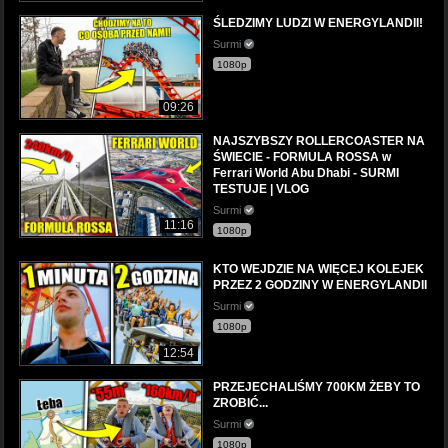
ŚLEDZIMY LUDZI W ENERGYLANDII!
Surmi
1080p
09:26
NAJSZYBSZY ROLLERCOASTER NA
ŚWIECIE - FORMULA ROSSA w
Ferrari World Abu Dhabi - SURMI
TESTUJE | VLOG
Surmi
11:16
1080p
KTO WEJDZIE NA WIĘCEJ KOLEJEK
PRZEZ 2 GODZINY W ENERGYLANDII
Surmi
1080p
12:54
PRZEJECHALIŚMY 700KM ŻEBY TO
ZROBIĆ...
Surmi
1080p