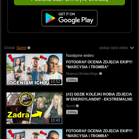
Dodał:
Surmi
pokaż opis video
Następne wideo:
FOTOGRAF OCENIA ZDJĘCIA EKIPY!
*MARCYSIA i TROMBA*
MateuszStrelauVlogs
1080p
10:52
[#2] GDZIE KOLEJKI ROBIĄ ZDJĘCIA
W ENERGYLANDII? - EKSTREMALNE
Surmi
1080p
10:43
FOTOGRAF OCENIA ZDJĘCIA EKIPY!
*MARCYSIA i TROMBA*