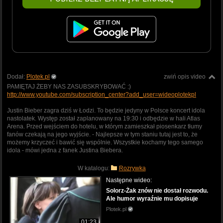
Dodał:
Plotek.pl
zwiń opis video
PAMIĘTAJ ŻEBY NAS ZASUBSKRYBOWAĆ :)
http://www.youtube.com/subscription_center?add_user=wideoplotekpl
Justin Bieber zagra dziś w Łodzi. To będzie jedyny w Polsce koncert idola
nastolatek. Występ został zaplanowany na 19:30 i odbędzie w hali Atlas
Arena. Przed wejściem do hotelu, w którym zamieszkał piosenkarz tłumy
fanów czekają na jego wyjście. - Najlepsze w tym staniu tutaj jest to, że
możemy krzyczeć i bawić się wspólnie. Wszystkie kochamy tego samego
idola - mówi jedna z fanek Justina Biebera.
W katalogu:
Rozrywka
Następne wideo:
Solorz-Żak znów nie dostał rozwodu.
Ale humor wyraźnie mu dopisuje
Plotek.pl
01:23