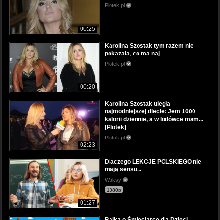
Plotek.pl
00:25
Karolina Szostak tym razem nie
pokazała, co ma naj...
Plotek.pl
00:20
Karolina Szostak uległa
najmodniejszej diecie: Jem 1000
kalorii dziennie, a w lodówce mam...
[Plotek]
Plotek.pl
02:23
Dlaczego LEKCJE POLSKIEGO nie
mają sensu...
Waksy
1080p
01:27
Bajka o Śmieciarce dla Dzieci