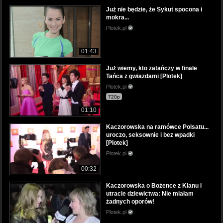
Już nie będzie, że Sykut spocona i
mokra...
Plotek.pl
01:43
Już wiemy, kto zatańczy w finale
Tańca z gwiazdami [Plotek]
Plotek.pl
720p
01:10
Kaczorowska na ramówce Polsatu...
uroczo, seksownie i bez wpadki
[Plotek]
Plotek.pl
00:32
Kaczorowska o Bożence z Klanu i
utracie dziewictwa: Nie miałam
żadnych oporów!
Plotek.pl