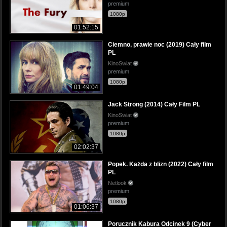
premium
1080p
01:52:15
Ciemno, prawie noc (2019) Cały film
PL
KinoSwiat
premium
1080p
01:49:04
Jack Strong (2014) Cały Film PL
KinoSwiat
premium
1080p
02:02:37
Popek. Każda z blizn (2022) Cały film
PL
Netlook
premium
1080p
01:06:37
Porucznik Kabura Odcinek 9 (Cyber