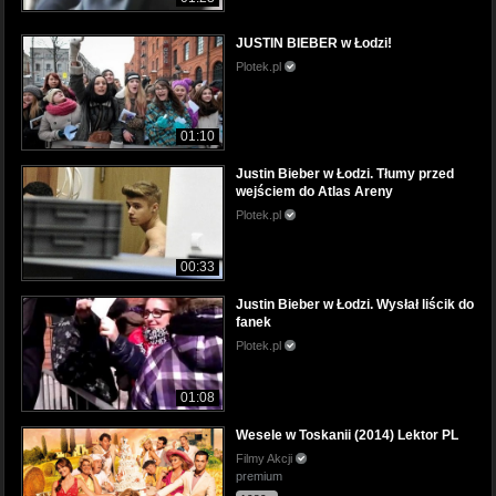
JUSTIN BIEBER w Łodzi!
Plotek.pl
01:10
Justin Bieber w Łodzi. Tłumy przed
wejściem do Atlas Areny
Plotek.pl
00:33
Justin Bieber w Łodzi. Wysłał liścik do
fanek
Plotek.pl
01:08
Wesele w Toskanii (2014) Lektor PL
Filmy Akcji
premium