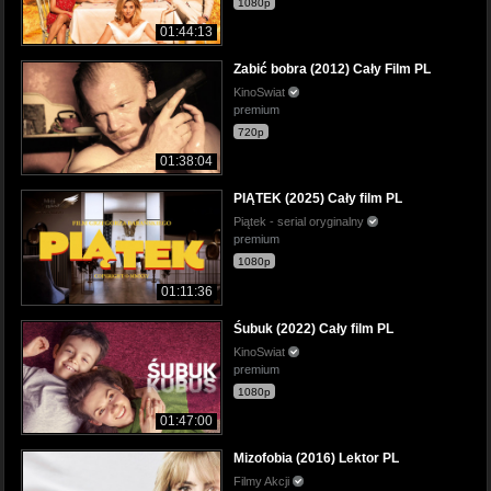
1080p
01:44:13
Zabić bobra (2012) Cały Film PL
KinoSwiat
premium
720p
01:38:04
PIĄTEK (2025) Cały film PL
Piątek - serial oryginalny
premium
1080p
01:11:36
Śubuk (2022) Cały film PL
KinoSwiat
premium
1080p
01:47:00
Mizofobia (2016) Lektor PL
Filmy Akcji