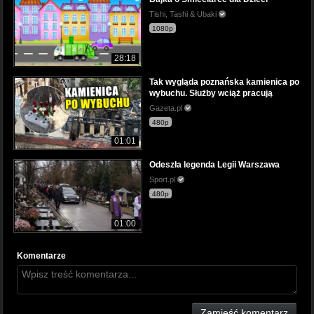
Tishi, Tashi & Ubaki
1080p
28:18
Tak wygląda poznańska kamienica po
wybuchu. Służby wciąż pracują
Gazeta.pl
480p
01:01
Odeszła legenda Legii Warszawa
Sport.pl
480p
01:00
Komentarze
Zamieść komentarz