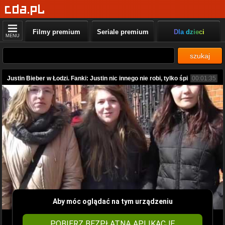
Filmy premium
Seriale premium
Dla dzieci
MENU
szukaj
Justin Bieber w Łodzi. Fanki: Justin nic innego nie robi, tylko śpi
00:01:35
Aby móc oglądać na tym urządzeniu
POBIERZ BEZPŁATNĄ APLIKACJĘ