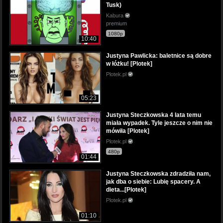
Tusk)
Kabura
premium
1080p
10:40
Justyna Pawlicka: baletnice są dobre
w łóżku! [Plotek]
Plotek.pl
05:23
Justyna Steczkowska 4 lata temu
miała wypadek. Tyle jeszcze o nim nie
mówiła [Plotek]
Plotek.pl
480p
01:44
Justyna Steczkowska zdradziła nam,
jak dba o siebie: Lubię spacery. A
dieta...[Plotek]
Plotek.pl
01:10