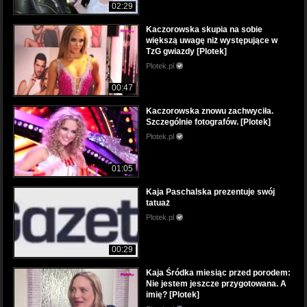
02:29
Kaczorowska skupia na sobie
większą uwagę niż występujące w
TzG gwiazdy [Plotek]
Plotek.pl
00:47
Kaczorowska znowu zachwyciła.
Szczególnie fotografów. [Plotek]
Plotek.pl
01:05
Kaja Paschalska prezentuje swój
tatuaż
Plotek.pl
00:29
Kaja Śródka miesiąc przed porodem:
Nie jestem jeszcze przygotowana. A
imię? [Plotek]