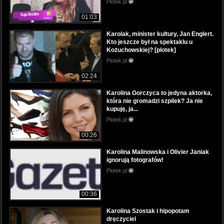
Plotek.pl
01:03
Karolak, minister kultury, Jan Englert.
Kto jeszcze był na spektaklu u
Kożuchowskiej? [plotek]
Plotek.pl
02:24
Karolina Gorczyca to jedyna aktorka,
która nie gromadzi szpilek? Ja nie
kupuję, ja...
Plotek.pl
00:26
Karolina Malinowska i Olivier Janiak
ignorują fotografów!
Plotek.pl
00:36
Karolina Szostak i hipopotam
dręczyciel