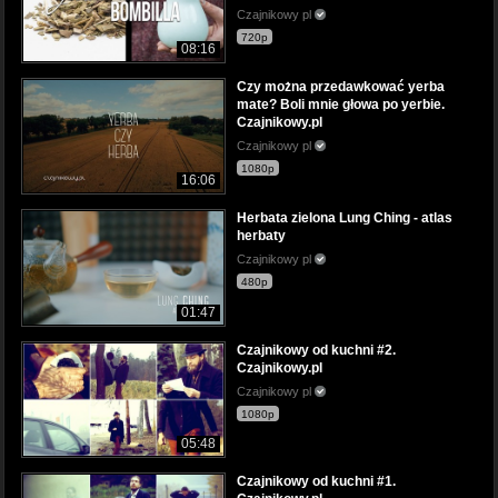
Czajnikowy pl
720p
08:16
Czy można przedawkować yerba
mate? Boli mnie głowa po yerbie.
Czajnikowy.pl
Czajnikowy pl
1080p
16:06
Herbata zielona Lung Ching - atlas
herbaty
Czajnikowy pl
480p
01:47
Czajnikowy od kuchni #2.
Czajnikowy.pl
Czajnikowy pl
1080p
05:48
Czajnikowy od kuchni #1.