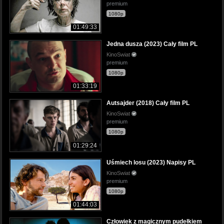
premium
1080p
01:49:33
Jedna dusza (2023) Cały film PL
KinoSwiat
premium
1080p
01:33:19
Autsajder (2018) Cały film PL
KinoSwiat
premium
1080p
01:29:24
Uśmiech losu (2023) Napisy PL
KinoSwiat
premium
1080p
01:44:03
Człowiek z magicznym pudełkiem