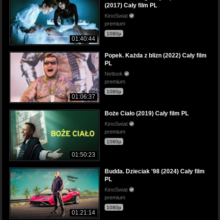
(2017) Cały film PL
KinoSwiat
premium
1080p
01:40:44
Popek. Każda z blizn (2022) Cały film
PL
Netlook
premium
1080p
01:06:37
Boże Ciało (2019) Cały film PL
KinoSwiat
premium
1080p
01:50:23
Budda. Dzieciak '98 (2024) Cały film
PL
KinoSwiat
premium
1080p
01:21:14