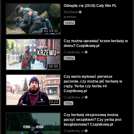
Odnajdę cię (2018) Cały film PL
KinoSwiat
premium
1080p
01:19:11
Czy można uprawiać krzew herbaty w
domu? Czajnikowy.pl
Czajnikowy pl
1080p
06:50
Czy warto wylewać pierwsze
parzenie, czy można pić herbatę w
ciąży. Yerba czy herba #4
Czajnikowy.pl
Czajnikowy pl
23:23
720p
Czy herbatę ekspresową można
parzyć wrzątkiem? Czy yerba jest
bezglutenowa? Czajnikowy.pl
Czajnikowy pl