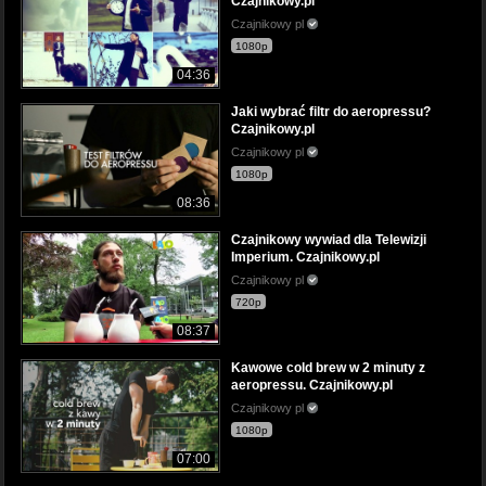
Czajnikowy.pl
Czajnikowy pl
1080p
04:36
Jaki wybrać filtr do aeropressu?
Czajnikowy.pl
Czajnikowy pl
1080p
08:36
Czajnikowy wywiad dla Telewizji
Imperium. Czajnikowy.pl
Czajnikowy pl
720p
08:37
Kawowe cold brew w 2 minuty z
aeropressu. Czajnikowy.pl
Czajnikowy pl
1080p
07:00