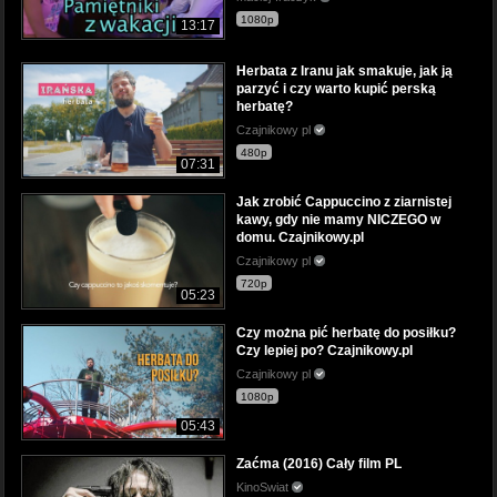
1080p
13:17
Herbata z Iranu jak smakuje, jak ją
parzyć i czy warto kupić perską
herbatę?
Czajnikowy pl
480p
07:31
Jak zrobić Cappuccino z ziarnistej
kawy, gdy nie mamy NICZEGO w
domu. Czajnikowy.pl
Czajnikowy pl
720p
05:23
Czy można pić herbatę do posiłku?
Czy lepiej po? Czajnikowy.pl
Czajnikowy pl
1080p
05:43
Zaćma (2016) Cały film PL
KinoSwiat