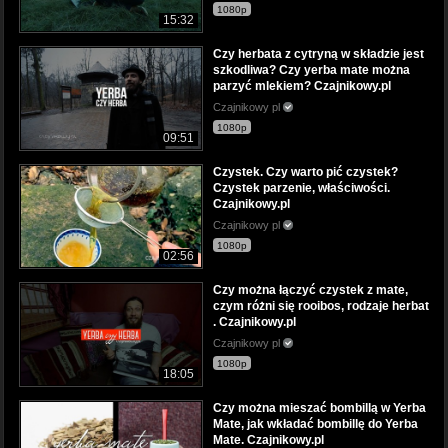
1080p
15:32
Czy herbata z cytryną w składzie jest
szkodliwa? Czy yerba mate można
parzyć mlekiem? Czajnikowy.pl
Czajnikowy pl
1080p
09:51
Czystek. Czy warto pić czystek?
Czystek parzenie, właściwości.
Czajnikowy.pl
Czajnikowy pl
1080p
02:56
Czy można łączyć czystek z mate,
czym różni się rooibos, rodzaje herbat
. Czajnikowy.pl
Czajnikowy pl
1080p
18:05
Czy można mieszać bombillą w Yerba
Mate, jak wkładać bombillę do Yerba
Mate. Czajnikowy.pl