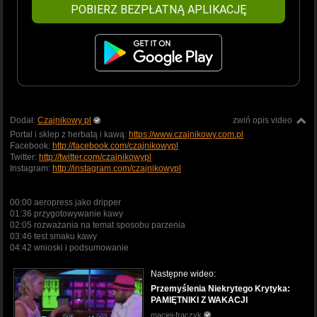
POBIERZ BEZPŁATNĄ APLIKACJĘ
Dodał:
Czajnikowy pl
zwiń opis video
Portal i sklep z herbatą i kawą:
https://www.czajnikowy.com.pl
Facebook:
http://facebook.com/czajnikowypl
Twitter:
http://twitter.com/czajnikowypl
Instagram:
http://instagram.com/czajnikowypl
00:00 aeropress jako dripper
01:36 przygotowywanie kawy
02:05 rozważania na temat sposobu parzenia
03:46 test smaku kawy
04:42 wnioski i podsumowanie
Następne wideo:
Przemyślenia Niekrytego Krytyka:
PAMIĘTNIKI Z WAKACJI
maciej-fraczyk