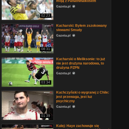
moją z Panathinaikosem
Gazeta.pl
02:23
Kucharski: Byłem zszokowany
słowami Smudy
Gazeta.pl
08:31
Kucharski o Meliksonie: to już
nie jest drużyna narodowa, to
drużyna PZPN
Gazeta.pl
03:34
Kuchczyński o wygranej z Chile:
jest przewaga, jest luz
psychiczny
Gazeta.pl
01:39
Kulej: Haye zachowuje się