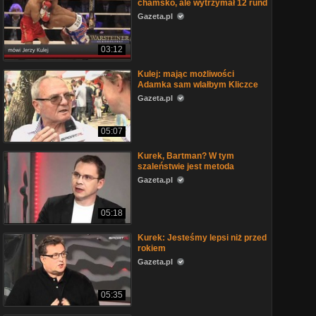
chamsko, ale wytrzymał 12 rund
Gazeta.pl
03:12
Kulej: mając możliwości
Adamka sam wlałbym Kliczce
Gazeta.pl
05:07
Kurek, Bartman? W tym
szaleństwie jest metoda
Gazeta.pl
05:18
Kurek: Jesteśmy lepsi niż przed
rokiem
Gazeta.pl
05:35