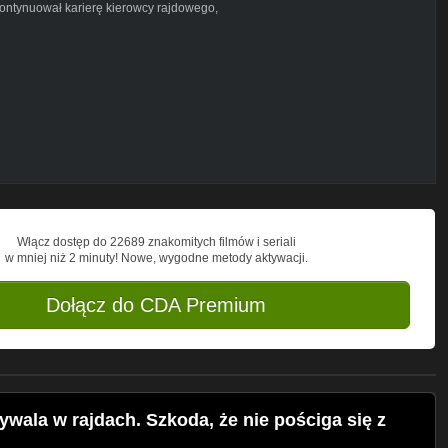
kontynuował karierę kierowcy rajdowego,
Włącz dostęp do 22689 znakomitych filmów i seriali
w mniej niż 2 minuty! Nowe, wygodne metody aktywacji.
Dołącz do CDA Premium
ywala w rajdach. Szkoda, że nie pościga się z