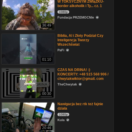
W TOKSYCZNYM ZWIąZKU-
border alkoholik i Ty... cz. 1
1080p
Fundacja PRZEMOCNIe
36:49
Biblia, AI i Złoty Podział Czy
Inteligencja Tworzy
Wszechświat
PaFi
01:10
CZAS NA DRINA! :)
KONCERTY: +48 515 568 906 /
chwytakwiktor@gmail. com
TheChwytak
00:30
Nawigacja bez rtk też fajnie
działa
1080p
Kula
20:46