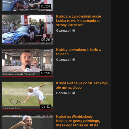
01:24
Kubica w zwycięskim aucie
Loeba to wielkie uznanie ze
strony Citroena!
Gazeta.pl
06:26
Kubicy pozwolono jeździć w
rajdach
Gazeta.pl
02:50
Kubot awansuje do 50. rankingu,
ale nie na długo
Gazeta.pl
03:11
Kubot na Wimbledonie -
Najlepsze gemy polskiego,
męskiego tenisa od 30 lat