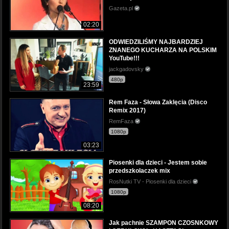
Gazeta.pl
02:20
ODWIEDZILIŚMY NAJBARDZIEJ
ZNANEGO KUCHARZA NA POLSKIM
YouTube!!!
jackgadovsky
480p
23:59
Rem Faza - Słowa Zaklęcia (Disco
Remix 2017)
RemFaza
1080p
03:23
Piosenki dla dzieci - Jestem sobie
przedszkolaczek mix
RosNutki TV - Piosenki dla dzieci
1080p
08:20
Jak pachnie SZAMPON CZOSNKOWY