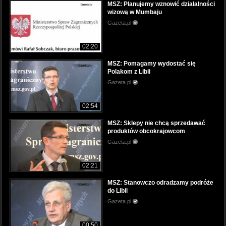
MSZ: Planujemy wznowić działalności
wizową w Mumbaju
Gazeta.pl
02:20
MSZ: Pomagamy wydostać się
Polakom z Libii
Gazeta.pl
02:54
MSZ: Sklepy nie chcą sprzedawać
produktów obcokrajowcom
Gazeta.pl
02:21
MSZ: Stanowczo odradzamy podróże
do Libii
Gazeta.pl
00:50