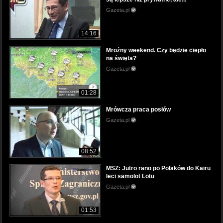
Gazeta.pl
14:16
Mroźny weekend. Czy będzie ciepło
na święta?
Gazeta.pl
01:28
Mrówcza praca posłów
Gazeta.pl
08:52
MSZ: Jutro rano po Polaków do Kairu
leci samolot Lotu
Gazeta.pl
01:53