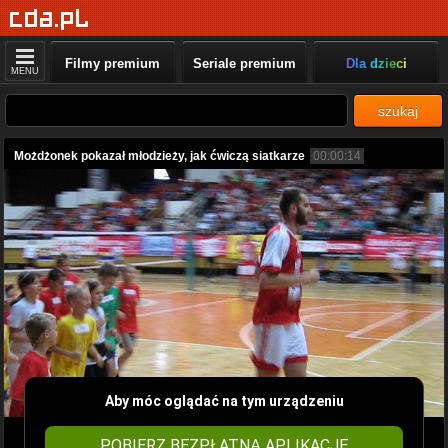
Filmy premium
Seriale premium
Dla dzieci
MENU
szukaj
Możdżonek pokazał młodzieży, jak ćwiczą siatkarze
00:00:14
Aby móc oglądać na tym urządzeniu
POBIERZ BEZPŁATNĄ APLIKACJĘ