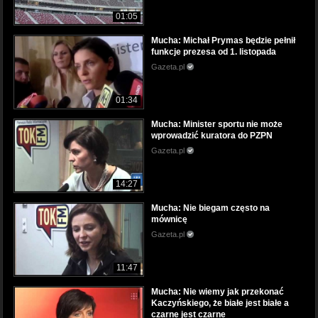
01:05
Mucha: Michał Prymas będzie pełnił
funkcje prezesa od 1. listopada
Gazeta.pl
01:34
Mucha: Minister sportu nie może
wprowadzić kuratora do PZPN
Gazeta.pl
14:27
Mucha: Nie biegam często na
mównicę
Gazeta.pl
11:47
Mucha: Nie wiemy jak przekonać
Kaczyńskiego, że białe jest białe a
czarne jest czarne