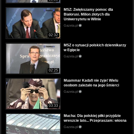
MSZ: Zwiększamy pomoc dla
Białorusi. Milion złotych dla
Uniwersytetu w Wilnie
Gazeta.pl
02:32
MSZ o sytuacji polskich dziennikarzy
w Egipcie
Gazeta.pl
02:25
Muammar Kadafi nie żyje! Wielu
osobom zależało na jego śmierci
Gazeta.pl
03:33
Mucha: Dla polskiej piłki przyjdzie
wreszcie lato... Przepraszam: wiosna
Gazeta.pl