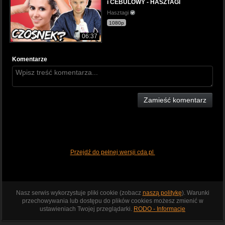
i CEBULOWY - HASZTAGI
Hasztagi
1080p
06:37
Komentarze
Zamieść komentarz
Przejdź do pełnej wersji cda.pl
Nasz serwis wykorzystuje pliki cookie (zobacz
naszą politykę
). Warunki
przechowywania lub dostępu do plików cookies możesz zmienić w
ustawieniach Twojej przeglądarki.
RODO - Informacje