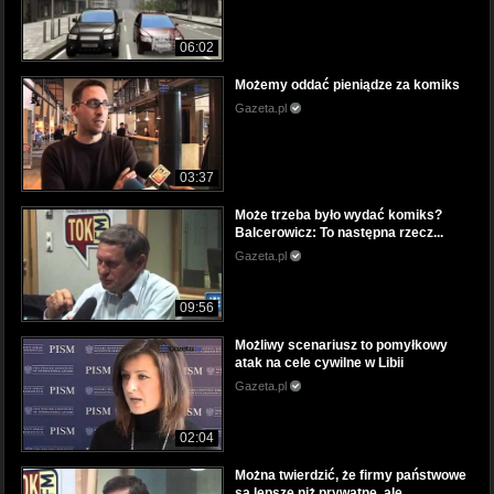
06:02
Możemy oddać pieniądze za komiks
Gazeta.pl
03:37
Może trzeba było wydać komiks?
Balcerowicz: To następna rzecz...
Gazeta.pl
09:56
Możliwy scenariusz to pomyłkowy
atak na cele cywilne w Libii
Gazeta.pl
02:04
Można twierdzić, że firmy państwowe
są lepsze niż prywatne, ale...