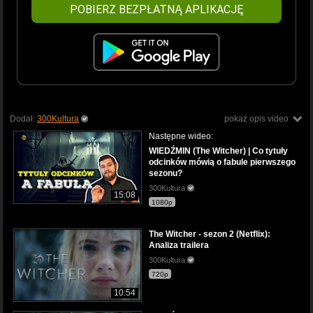
POBIERZ BEZPŁATNĄ APLIKACJĘ
Dodał:
300Kultura
pokaż opis video
Następne wideo:
WIEDŹMIN (The Witcher) | Co tytuły
odcinków mówią o fabule pierwszego
sezonu?
300Kultura
15:08
1080p
The Witcher - sezon 2 (Netflix):
Analiza trailera
300Kultura
720p
10:54