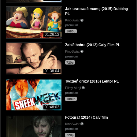
Jak uratować mamę (2015) Dubbing
PL
KinoSwiat
premium
1080p
01:26:12
Zabić bobra (2012) Cały Film PL
KinoSwiat
premium
720p
01:38:04
Tydzień grozy (2016) Lektor PL
Filmy Akcji
premium
1080p
01:48:03
Fotograf (2014) Cały film
KinoSwiat
premium
720p