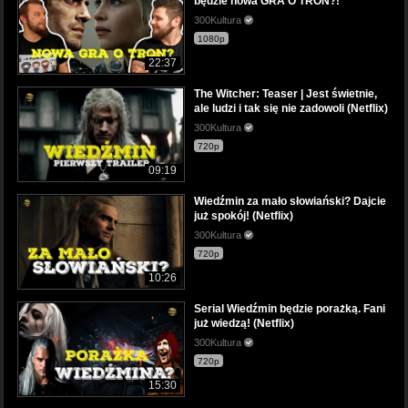
będzie nowa GRA O TRON?!
300Kultura
1080p
22:37
The Witcher: Teaser | Jest świetnie,
ale ludzi i tak się nie zadowoli (Netflix)
300Kultura
720p
09:19
Wiedźmin za mało słowiański? Dajcie
już spokój! (Netflix)
300Kultura
720p
10:26
Serial Wiedźmin będzie porażką. Fani
już wiedzą! (Netflix)
300Kultura
720p
15:30