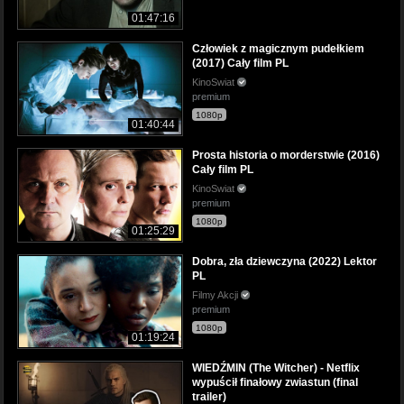
01:47:16
Człowiek z magicznym pudełkiem
(2017) Cały film PL
KinoSwiat
premium
1080p
01:40:44
Prosta historia o morderstwie (2016)
Cały film PL
KinoSwiat
premium
1080p
01:25:29
Dobra, zła dziewczyna (2022) Lektor
PL
Filmy Akcji
premium
1080p
01:19:24
WIEDŹMIN (The Witcher) - Netflix
wypuścił finałowy zwiastun (final
trailer)