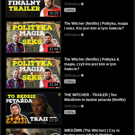
300Kultura
1080p
10:29
The Witcher (Netflix) | Polityka, magia
i seks. Kto jest kim w tym świecie?
300Kultura
31:46
The Witcher (Netflix) | Polityka &
magia, czyli kto jest kim w tym
świecie?
300Kultura
1080p
31:46
THE WITCHER - TRAILER | Ten
Wiedźmin to będzie petarda (Netflix)
300Kultura
1080p
13:10
WIEDŹMIN (The Witcher) | Czy to