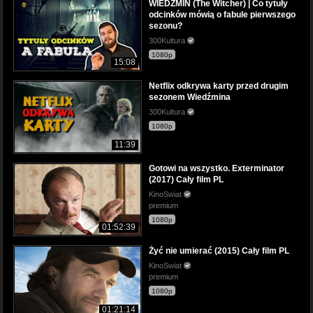
WIEDŹMIN (The Witcher) | Co tytuły
odcinków mówią o fabule pierwszego
sezonu?
300Kultura
1080p
15:08
Netflix odkrywa karty przed drugim
sezonem Wiedźmina
300Kultura
1080p
11:39
Gotowi na wszystko. Exterminator
(2017) Cały film PL
KinoSwiat
premium
1080p
01:52:39
Żyć nie umierać (2015) Cały film PL
KinoSwiat
premium
1080p
01:21:14