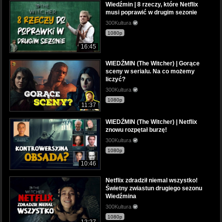
Wiedźmin | 8 rzeczy, które Netflix
musi poprawić w drugim sezonie
300Kultura
1080p
16:45
WIEDŹMIN (The Witcher) | Gorące
sceny w serialu. Na co możemy
liczyć?
300Kultura
1080p
11:37
WIEDŹMIN (The Witcher) | Netflix
znowu rozpętał burzę!
300Kultura
1080p
10:46
Netflix zdradził niemal wszystko!
Świetny zwiastun drugiego sezonu
Wiedźmina
300Kultura
1080p
12:27