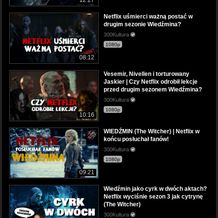
Netflix uśmierci ważną postać w
drugim sezonie Wiedźmina?
300Kultura
1080p
08:12
Vesemir, Nivellen i torturowany
Jaskier | Czy Netflix odrobił lekcje
przed drugim sezonem Wiedźmina?
300Kultura
1080p
10:16
WIEDŹMIN (The Witcher) | Netflix w
końcu posłuchał fanów!
300Kultura
1080p
09:21
Wiedźmin jako cyrk w dwóch aktach?
Netflix wyciśnie sezon 3 jak cytrynę
(The Witcher)
300Kultura