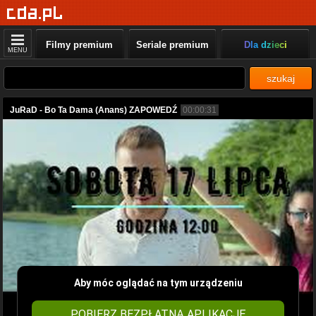
Filmy premium
Seriale premium
Dla dzieci
MENU
szukaj
JuRaD - Bo Ta Dama (Anans) ZAPOWEDŹ
00:00:31
Aby móc oglądać na tym urządzeniu
POBIERZ BEZPŁATNĄ APLIKACJĘ