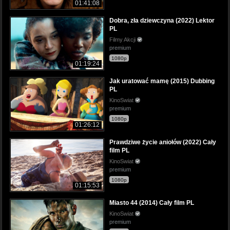
01:41:08
Dobra, zła dziewczyna (2022) Lektor
PL
Filmy Akcji
premium
1080p
01:19:24
Jak uratować mamę (2015) Dubbing
PL
KinoSwiat
premium
1080p
01:26:12
Prawdziwe życie aniołów (2022) Cały
film PL
KinoSwiat
premium
1080p
01:15:53
Miasto 44 (2014) Cały film PL
KinoSwiat
premium