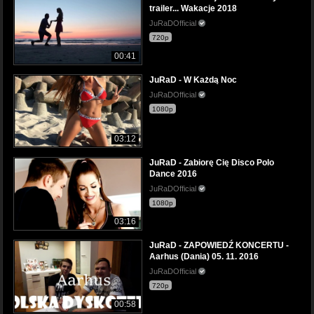
trailer... Wakacje 2018
JuRaDOfficial
720p
00:41
JuRaD - W Każdą Noc
JuRaDOfficial
1080p
03:12
JuRaD - Zabiorę Cię Disco Polo
Dance 2016
JuRaDOfficial
1080p
03:16
JuRaD - ZAPOWIEDŹ KONCERTU -
Aarhus (Dania) 05. 11. 2016
JuRaDOfficial
720p
00:58