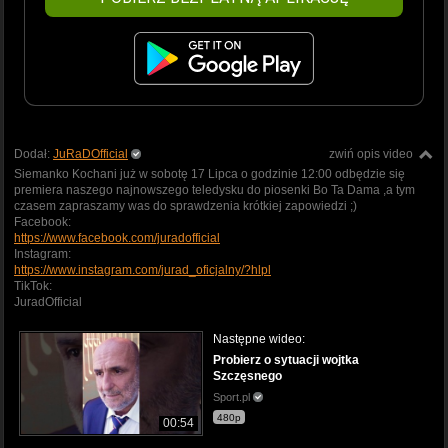
Dodał:
JuRaDOfficial
zwiń opis video
Siemanko Kochani już w sobotę 17 Lipca o godzinie 12:00 odbędzie się
premiera naszego najnowszego teledysku do piosenki Bo Ta Dama ,a tym
czasem zapraszamy was do sprawdzenia krótkiej zapowiedzi ;)
Facebook:
https://www.facebook.com/juradofficial
Instagram:
https://www.instagram.com/jurad_oficjalny/?hlpl
TikTok:
JuradOfficial
Następne wideo:
Probierz o sytuacji wojtka
Szczęsnego
Sport.pl
480p
00:54