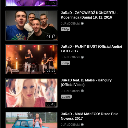
03:39
JuRaD - ZAPOWIEDŹ KONCERTU -
Kopenhaga (Dania) 19. 11. 2016
JuRaDOfficial
720p
01:12
JuRaD - FAJNY BIUST (Official Audio)
LATO 2017
JuRaDOfficial
720p
02:59
JuRaD feat. Dj Maiss - Kangury
(Official Video)
JuRaDOfficial
1080p
03:43
JuRaD - MAM MAŁEGO! Disco Polo
Nowość 2017
JuRaDOfficial