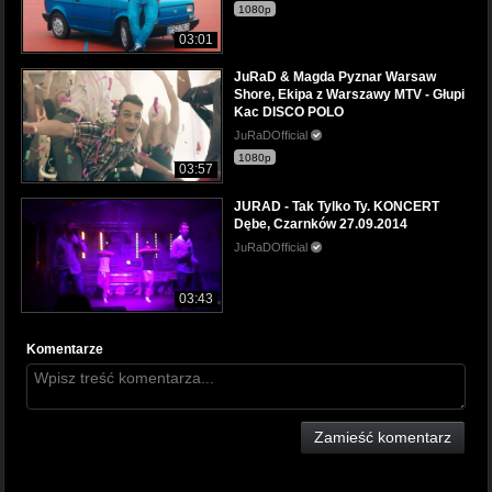
1080p
03:01
JuRaD & Magda Pyznar Warsaw
Shore, Ekipa z Warszawy MTV - Głupi
Kac DISCO POLO
JuRaDOfficial
1080p
03:57
JURAD - Tak Tylko Ty. KONCERT
Dębe, Czarnków 27.09.2014
JuRaDOfficial
03:43
Komentarze
Zamieść komentarz