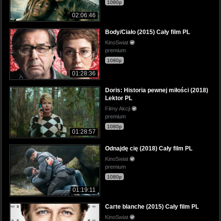
1080p
02:06:46
Body/Ciało (2015) Cały film PL
KinoSwiat
premium
1080p
01:28:36
Doris: Historia pewnej miłości (2018)
Lektor PL
Filmy Akcji
premium
1080p
01:28:57
Odnajdę cię (2018) Cały film PL
KinoSwiat
premium
1080p
01:19:11
Carte blanche (2015) Cały film PL
KinoSwiat