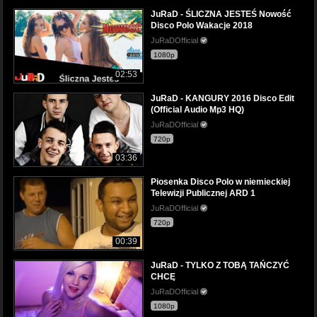
JuRaD - ŚLICZNA JESTEŚ Nowość
Disco Polo Wakacje 2018
JuRaDOfficial
1080p
02:53
JuRaD - KANGURY 2016 Disco Edit
(Official Audio Mp3 HQ)
JuRaDOfficial
720p
03:36
Piosenka Disco Polo w niemieckiej
Telewizji Publicznej ARD 1
JuRaDOfficial
720p
00:39
JuRaD - TYLKO Z TOBĄ TAŃCZYĆ
CHCĘ
JuRaDOfficial
1080p