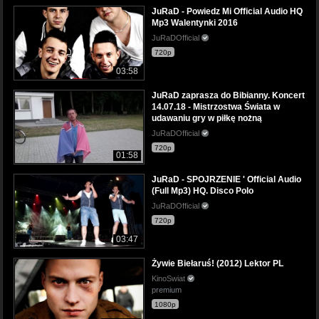
JuRaD - Powiedz Mi Official Audio HQ
Mp3 Walentynki 2016
JuRaDOfficial
720p
03:58
JuRaD zaprasza do Bibianny. Koncert
14.07.18 - Mistrzostwa Świata w
udawaniu gry w piłkę nożną
JuRaDOfficial
720p
01:58
JuRaD - SPOJRZENIE ' Official Audio
(Full Mp3) HQ. Disco Polo
JuRaDOfficial
720p
03:47
Żywie Biełaruś! (2012) Lektor PL
KinoSwiat
premium
1080p