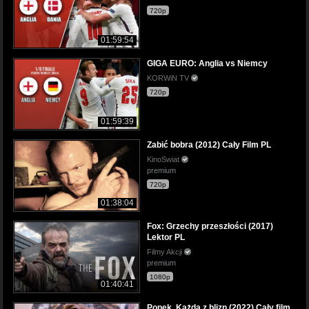
720p
01:59:54
GIGA EURO: Anglia vs Niemcy
KORWiN TV
720p
01:59:39
Zabić bobra (2012) Cały Film PL
KinoSwiat
premium
720p
01:38:04
Fox: Grzechy przeszłości (2017)
Lektor PL
Filmy Akcji
premium
1080p
01:40:41
Popek. Każda z blizn (2022) Cały film