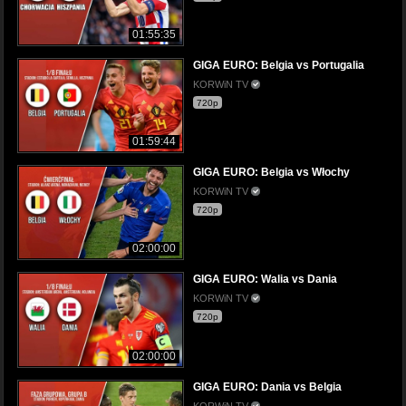
01:55:35
GIGA EURO: Belgia vs Portugalia
KORWiN TV
720p
01:59:44
GIGA EURO: Belgia vs Włochy
KORWiN TV
720p
02:00:00
GIGA EURO: Walia vs Dania
KORWiN TV
720p
02:00:00
GIGA EURO: Dania vs Belgia
KORWiN TV