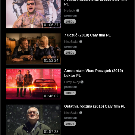
PL
Netlook
premium
1080p
01:06:37
7 uczuć (2018) Cały film PL
KinoSwiat
premium
1080p
01:52:24
Amsterdam Vice: Początek (2019)
Lektor PL
Filmy Akcji
premium
1080p
01:46:02
Ostatnia rodzina (2016) Cały film PL
KinoSwiat
premium
1080p
01:57:28