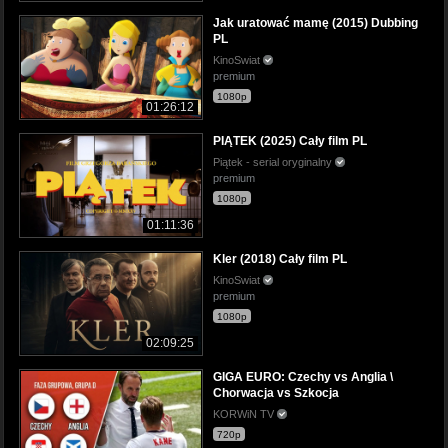
Jak uratować mamę (2015) Dubbing
PL
KinoSwiat
premium
1080p
01:26:12
PIĄTEK (2025) Cały film PL
Piątek - serial oryginalny
premium
1080p
01:11:36
Kler (2018) Cały film PL
KinoSwiat
premium
1080p
02:09:25
GIGA EURO: Czechy vs Anglia \
Chorwacja vs Szkocja
KORWiN TV
720p